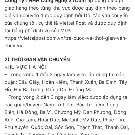
Công Ty TNHH Công Nghệ XTCom
áp dụng biểu phí
giao hàng theo từng khu vực được quy định theo bảng
giá vận chuyển được quy định bởi Đối tác vận chuyển
của chúng tôi, cụ thể là Viettel Post và được quy định
tại bảng phí dịch vụ của VTP:
https://viettelpost.com.vn/tra-cuoc-va-thoi-gian-van-
chuyen/
2) THỜI GIAN VẬN CHUYỂN
KHU VỰC HÀ NỘI
– Trong vòng 1 đến 2 ngày làm việc: áp dụng tại các
quận: Cầu Giấy, Hoàn Kiếm, Thanh Xuân, Ba Đình, Tây
Hồ, Hai Bà Trưng, Đống Đa, Hoàng Mai.
– Trong vòng 2 đến 3 ngày làm việc: được áp dụng tại
các quận/huyện: Nam Từ Liêm, Bắc Từ Liêm, Long
Biên, Hà Đông, Ba Vì, Chương Mỹ, Đan Phượng, Đông
Anh, Gia Lâm, Hoài Đức, Mê Linh, Mỹ Đức, Phúc Thọ,
Phú Xuyên, Quốc Oai, Sóc Sơn, Thạch Thất, Thanh Oai,
Thanh Trì, Thường Tín, Ứng Hòa, Sơn Tây