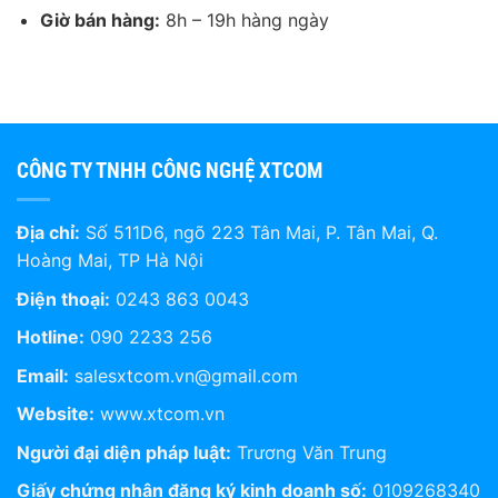
Giờ bán hàng:
8h – 19h hàng ngày
CÔNG TY TNHH CÔNG NGHỆ XTCOM
Địa chỉ:
Số 511D6, ngõ 223 Tân Mai, P. Tân Mai, Q.
Hoàng Mai, TP Hà Nội
Điện thoại:
0243 863 0043
Hotline:
090 2233 256
Email:
salesxtcom.vn@gmail.com
Website:
www.xtcom.vn
Người đại diện pháp luật:
Trương Văn Trung
Giấy chứng nhận đăng ký kinh doanh số:
0109268340