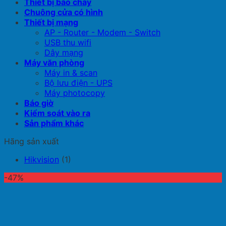
Thiết bị báo cháy
Chuông cửa có hình
Thiết bị mạng
AP - Router - Modem - Switch
USB thu wifi
Dây mạng
Máy văn phòng
Máy in & scan
Bộ lưu điện - UPS
Máy photocopy
Báo giờ
Kiểm soát vào ra
Sản phẩm khác
Hãng sản xuất
Hikvision
(1)
-47%