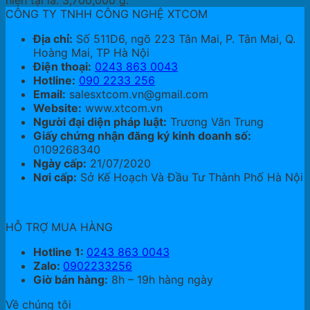
hiện tại là: 3,700,000 ₫.
CÔNG TY TNHH CÔNG NGHỆ XTCOM
Địa chỉ:
Số 511D6, ngõ 223 Tân Mai, P. Tân Mai, Q.
Hoàng Mai, TP Hà Nội
Điện thoại:
0243 863 0043
Hotline:
090 2233 256
Email:
salesxtcom.vn@gmail.com
Website:
www.xtcom.vn
Người đại diện pháp luật:
Trương Văn Trung
Giấy chứng nhận đăng ký kinh doanh số:
0109268340
Ngày cấp:
21/07/2020
Nơi cấp:
Sở Kế Hoạch Và Đầu Tư Thành Phố Hà Nội
HỖ TRỢ MUA HÀNG
Hotline 1:
0243 863 0043
Zalo:
0902233256
Giờ bán hàng:
8h – 19h hàng ngày
Về chúng tôi