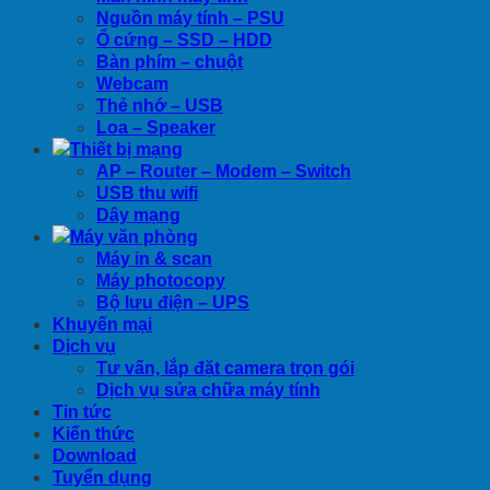
Nguồn máy tính – PSU
Ổ cứng – SSD – HDD
Bàn phím – chuột
Webcam
Thẻ nhớ – USB
Loa – Speaker
Thiết bị mạng
AP – Router – Modem – Switch
USB thu wifi
Dây mạng
Máy văn phòng
Máy in & scan
Máy photocopy
Bộ lưu điện – UPS
Khuyến mại
Dịch vụ
Tư vấn, lắp đặt camera trọn gói
Dịch vụ sửa chữa máy tính
Tin tức
Kiến thức
Download
Tuyển dụng