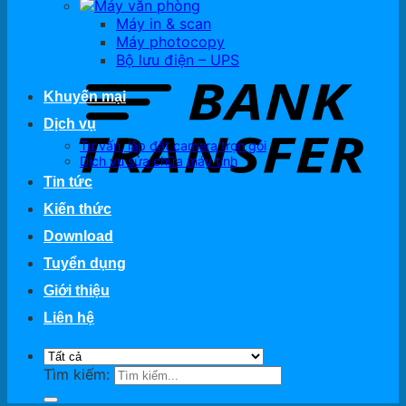
Máy văn phòng
Máy in & scan
Máy photocopy
Bộ lưu điện – UPS
Khuyến mại
Dịch vụ
Tư vấn, lắp đặt camera trọn gói
Dịch vụ sửa chữa máy tính
Tin tức
Kiến thức
Download
Tuyển dụng
Giới thiệu
Liên hệ
Tìm kiếm: