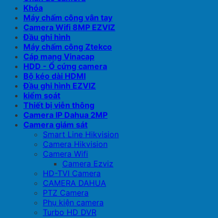
Khóa
Máy chấm công vân tay
Camera Wifi 8MP EZVIZ
Đầu ghi hình
Máy chấm công Ztekco
Cáp mạng Vinacap
HDD - Ổ cứng camera
Bộ kéo dài HDMI
Đầu ghi hình EZVIZ
kiểm soát
Thiết bị viễn thông
Camera IP Dahua 2MP
Camera giám sát
Smart Line Hikvision
Camera Hikvision
Camera Wifi
Camera Ezviz
HD-TVI Camera
CAMERA DAHUA
PTZ Camera
Phụ kiện camera
Turbo HD DVR