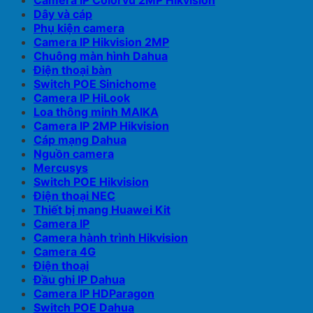
Camera IP Colorvu 2MP Hikvision
Dây và cáp
Phụ kiện camera
Camera IP Hikvision 2MP
Chuông màn hình Dahua
Điện thoại bàn
Switch POE Sinichome
Camera IP HiLook
Loa thông minh MAIKA
Camera IP 2MP Hikvision
Cáp mạng Dahua
Nguồn camera
Mercusys
Switch POE Hikvision
Điện thoại NEC
Thiết bị mang Huawei Kit
Camera IP
Camera hành trình Hikvision
Camera 4G
Điện thoại
Đầu ghi IP Dahua
Camera IP HDParagon
Switch POE Dahua