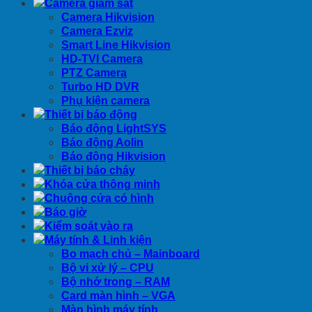
Camera giám sát
Camera Hikvision
Camera Ezviz
Smart Line Hikvision
HD-TVI Camera
PTZ Camera
Turbo HD DVR
Phụ kiện camera
Thiết bị báo động
Báo động LightSYS
Báo động Aolin
Báo động Hikvision
Thiết bị báo cháy
Khóa cửa thông minh
Chuông cửa có hình
Báo giờ
Kiểm soát vào ra
Máy tính & Linh kiện
Bo mạch chủ – Mainboard
Bộ vi xử lý – CPU
Bộ nhớ trong – RAM
Card màn hình – VGA
Màn hình máy tính