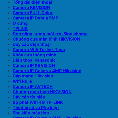
Tổng đài điện thoại
Camera KBVISION
Camera FULL Color
Camera IP Dahua 5MP
Ổ cứng
TPLINK
Đèn năng lượng mặt trời Sinnichome
Chuông cửa màn hình HIKVISION
Dây cáp điện thoại
Camera Wifi Tp-link Tapo
Khóa cửa thông minh
Điện thoại Panasonic
Camera IP KBVISION
Camera IP Colorvu 4MP Hikvision
Cáp mạng Hikvision
Wifi Rujie
Camera IP AVTECH
Chuông màn hình HIKVISION
Dây cáp tín hiệu
Bộ phát Wifi 4G TP-LINK
Thiết bị số và Phụ kiện
Phụ kiện máy tính