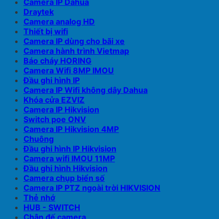
Camera IP Dahua
Draytek
Camera analog HD
Thiết bị wifi
Camera IP dùng cho bãi xe
Camera hành trình Vietmap
Báo cháy HORING
Camera Wifi 8MP IMOU
Đầu ghi hình IP
Camera IP Wifi không dây Dahua
Khóa cửa EZVIZ
Camera IP Hikvision
Switch poe ONV
Camera IP Hikvision 4MP
Chuông
Đầu ghi hình IP Hikvision
Camera wifi IMOU 11MP
Đầu ghi hình Hikvision
Camera chụp biển số
Camera IP PTZ ngoài trời HIKVISION
Thẻ nhớ
HUB - SWITCH
Chân đế camera