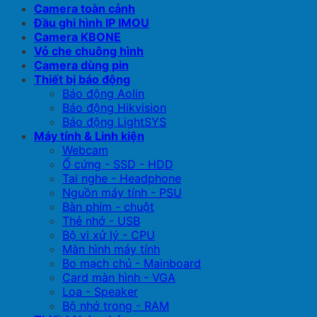
Camera toàn cảnh
Đầu ghi hình IP IMOU
Camera KBONE
Vỏ che chuông hình
Camera dùng pin
Thiết bị báo động
Báo động Aolin
Báo động Hikvision
Báo động LightSYS
Máy tính & Linh kiện
Webcam
Ổ cứng - SSD - HDD
Tai nghe - Headphone
Nguồn máy tính - PSU
Bàn phím - chuột
Thẻ nhớ - USB
Bộ vi xử lý - CPU
Màn hình máy tính
Bo mạch chủ - Mainboard
Card màn hình - VGA
Loa - Speaker
Bộ nhớ trong - RAM