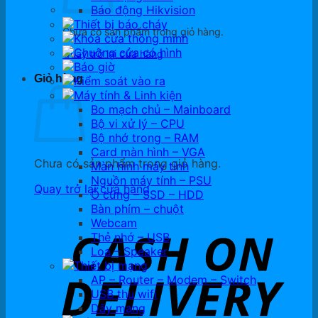
Báo động Hikvision
Thiết bị báo cháy
Chưa có sản phẩm trong giỏ hàng.
Khóa cửa thông minh
Chuông cửa có hình
Quay trở lại cửa hàng
Báo giờ
Giỏ hàng
Kiểm soát vào ra
Máy tính & Linh kiện
Bo mạch chủ – Mainboard
Bộ vi xử lý – CPU
Bộ nhớ trong – RAM
Card màn hình – VGA
Chưa có sản phẩm trong giỏ hàng.
Màn hình máy tính
Nguồn máy tính – PSU
Quay trở lại cửa hàng
Ổ cứng – SSD – HDD
Bàn phím – chuột
Webcam
Thẻ nhớ – USB
Loa – Speaker
Thiết bị mạng
AP – Router – Modem – Switch
USB thu wifi
Dây mạng