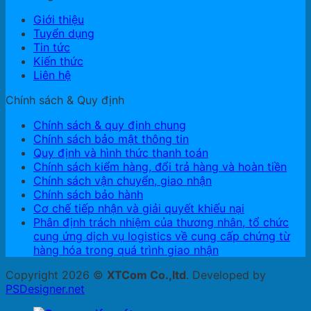
Giới thiệu
Tuyển dụng
Tin tức
Kiến thức
Liên hệ
Chính sách & Quy định
Chính sách & quy định chung
Chính sách bảo mật thông tin
Quy định và hình thức thanh toán
Chính sách kiểm hàng, đổi trả hàng và hoàn tiền
Chính sách vận chuyển, giao nhận
Chính sách bảo hành
Cơ chế tiếp nhận và giải quyết khiếu nại
Phân định trách nhiệm của thương nhân, tổ chức
cung ứng dịch vụ logistics về cung cấp chứng từ
hàng hóa trong quá trình giao nhận
Copyright 2026 ©
XTCom Co.,ltd
. Developed by
PSDesigner.net