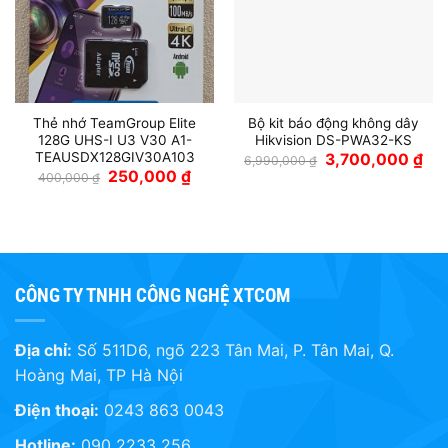
Thẻ nhớ TeamGroup Elite
Bộ kit báo động không dây
128G UHS-I U3 V30 A1-
Hikvision DS-PWA32-KS
TEAUSDX128GIV30A103
Giá
Giá
3,700,000
₫
6,990,000
₫
gốc
hiệ
Giá
Giá
250,000
₫
400,000
₫
là:
tại
gốc
hiện
6,990,000 ₫.
là:
là:
tại
3,7
400,000 ₫.
là:
250,000 ₫.
CÔNG TY TNHH CÔNG NGHỆ XTCOM
Địa chỉ:
Số 511D6, ngõ 223 Tân Mai, P. Tân Mai, Q.
Hoàng Mai, TP Hà Nội
Điện thoại:
0243 863 0043
Hotline:
090 2233 256