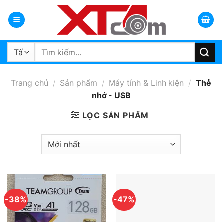
Bỏ
qua
nội
dung
Tìm
kiếm:
Trang chủ
/
Sản phẩm
/
Máy tính & Linh kiện
/
Thẻ
nhớ - USB
LỌC SẢN PHẨM
-38%
-47%