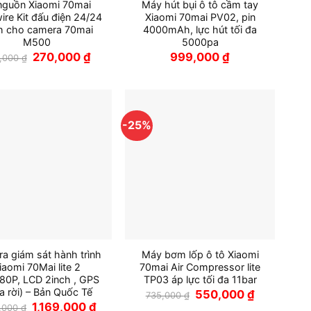
 nguồn Xiaomi 70mai
Máy hút bụi ô tô cầm tay
ire Kit đấu điện 24/24
Xiaomi 70mai PV02, pin
h cho camera 70mai
4000mAh, lực hút tối đa
M500
5000pa
Giá
Giá
270,000
₫
999,000
₫
,000
₫
gốc
hiện
là:
tại
300,000 ₫.
là:
270,000 ₫.
-25%
a giám sát hành trình
Máy bơm lốp ô tô Xiaomi
iaomi 70Mai lite 2
70mai Air Compressor lite
0P, LCD 2inch , GPS
TP03 áp lực tối đa 11bar
a rời) – Bản Quốc Tế
Giá
Giá
550,000
₫
735,000
₫
gốc
hiện
Giá
Giá
1,169,000
₫
0,000
₫