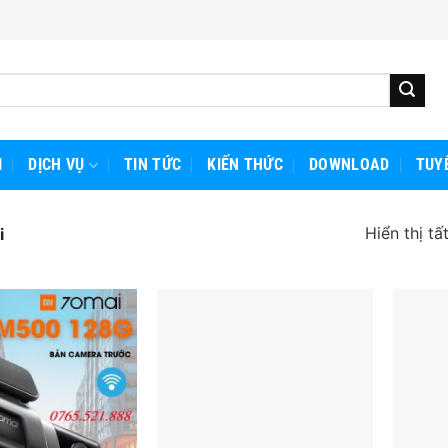
I
DỊCH VỤ
TIN TỨC
KIẾN THỨC
DOWNLOAD
TUY
Hiển thị tấ
i