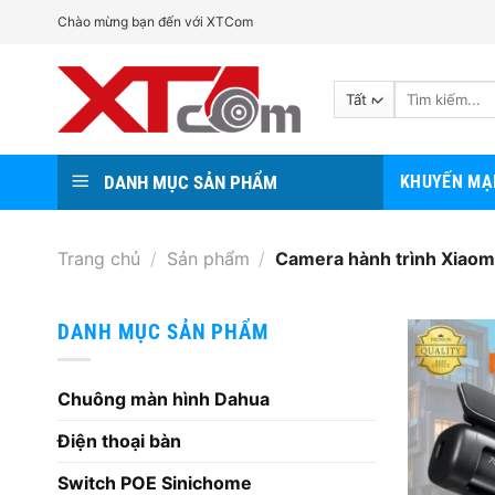
Bỏ
Chào mừng bạn đến với XTCom
qua
nội
Tìm
dung
kiếm:
DANH MỤC SẢN PHẨM
KHUYẾN MẠ
Trang chủ
/
Sản phẩm
/
Camera hành trình Xiaom
DANH MỤC SẢN PHẨM
Chuông màn hình Dahua
Điện thoại bàn
Switch POE Sinichome