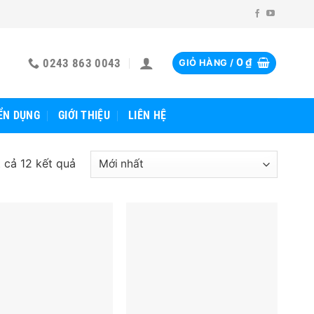
0243 863 0043
0
₫
GIỎ HÀNG /
ỂN DỤNG
GIỚI THIỆU
LIÊN HỆ
t cả 12 kết quả