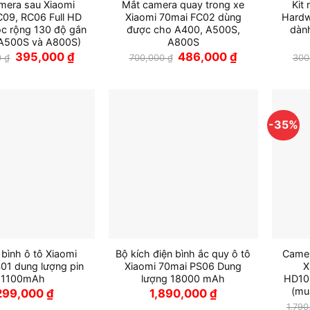
mera sau Xiaomi
Mắt camera quay trong xe
Kit
09, RC06 Full HD
Xiaomi 70mai FC02 dùng
Hardw
c rộng 130 độ gắn
được cho A400, A500S,
dàn
 A500S và A800S)
A800S
Giá
Giá
Giá
Giá
395,000
₫
486,000
₫
0
₫
700,000
₫
300
gốc
hiện
gốc
hiện
là:
tại
là:
tại
600,000 ₫.
là:
700,000 ₫.
là:
395,000 ₫.
486,000 ₫.
-35%
 bình ô tô Xiaomi
Bộ kích điện bình ắc quy ô tô
Camer
01 dung lượng pin
Xiaomi 70mai PS06 Dung
X
11100mAh
lượng 18000 mAh
HD108
(mu
299,000
₫
1,890,000
₫
1,79