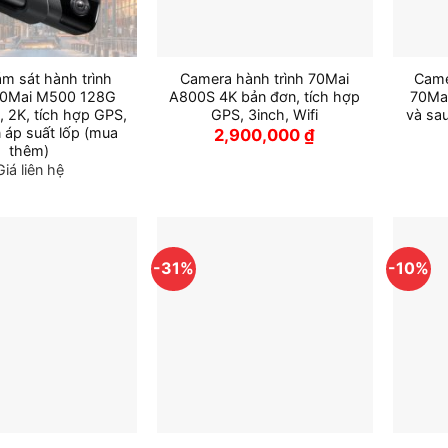
m sát hành trình
Camera hành trình 70Mai
Came
70Mai M500 128G
A800S 4K bản đơn, tích hợp
70Mai
 2K, tích hợp GPS,
GPS, 3inch, Wifi
và sau
 áp suất lốp (mua
2,900,000
₫
thêm)
Giá liên hệ
-31%
-10%