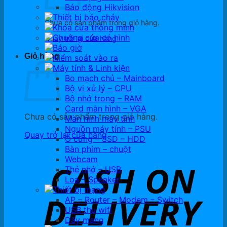
Báo động Hikvision
Thiết bị báo cháy
Chưa có sản phẩm trong giỏ hàng.
Khóa cửa thông minh
Chuông cửa có hình
Quay trở lại cửa hàng
Báo giờ
Giỏ hàng
Kiểm soát vào ra
Máy tính & Linh kiện
Bo mạch chủ – Mainboard
Bộ vi xử lý – CPU
Bộ nhớ trong – RAM
Card màn hình – VGA
Chưa có sản phẩm trong giỏ hàng.
Màn hình máy tính
Nguồn máy tính – PSU
Quay trở lại cửa hàng
Ổ cứng – SSD – HDD
Bàn phím – chuột
Webcam
Thẻ nhớ – USB
Loa – Speaker
Thiết bị mạng
AP – Router – Modem – Switch
USB thu wifi
Dây mạng