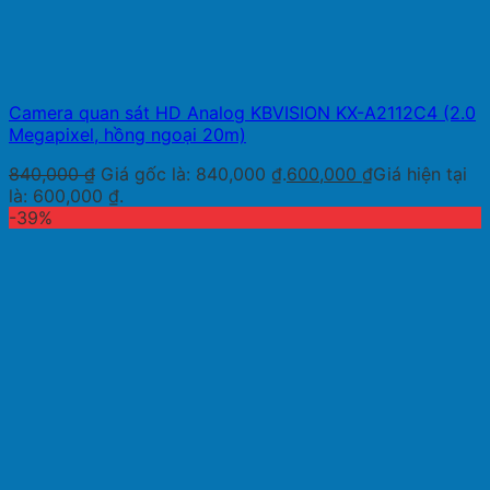
Camera quan sát HD Analog KBVISION KX-A2112C4 (2.0
Megapixel, hồng ngoại 20m)
840,000
₫
Giá gốc là: 840,000 ₫.
600,000
₫
Giá hiện tại
là: 600,000 ₫.
-39%