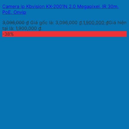
Camera ip Kbvision KX-2001N 2.0 Megapixel, IR 30m,
PoE, Onvip
3,096,000
₫
Giá gốc là: 3,096,000 ₫.
1,900,000
₫
Giá hiện
tại là: 1,900,000 ₫.
-38%