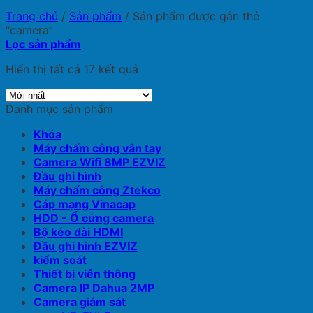
Trang chủ
/
Sản phẩm
/
Sản phẩm được gắn thẻ
“camera”
Lọc sản phẩm
Hiển thị tất cả 17 kết quả
Danh mục sản phẩm
Khóa
Máy chấm công vân tay
Camera Wifi 8MP EZVIZ
Đầu ghi hình
Máy chấm công Ztekco
Cáp mạng Vinacap
HDD - Ổ cứng camera
Bộ kéo dài HDMI
Đầu ghi hình EZVIZ
kiểm soát
Thiết bị viễn thông
Camera IP Dahua 2MP
Camera giám sát