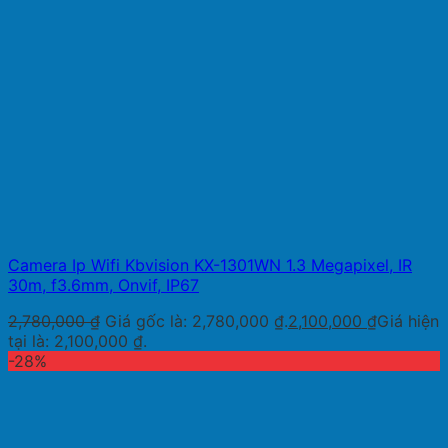
Camera Ip Wifi Kbvision KX-1301WN 1.3 Megapixel, IR
30m, f3.6mm, Onvif, IP67
2,780,000
₫
Giá gốc là: 2,780,000 ₫.
2,100,000
₫
Giá hiện
tại là: 2,100,000 ₫.
-28%