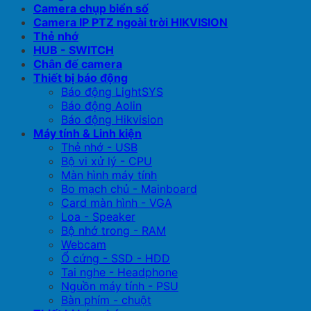
Camera chụp biển số
Camera IP PTZ ngoài trời HIKVISION
Thẻ nhớ
HUB - SWITCH
Chân đế camera
Thiết bị báo động
Báo động LightSYS
Báo động Aolin
Báo động Hikvision
Máy tính & Linh kiện
Thẻ nhớ - USB
Bộ vi xử lý - CPU
Màn hình máy tính
Bo mạch chủ - Mainboard
Card màn hình - VGA
Loa - Speaker
Bộ nhớ trong - RAM
Webcam
Ổ cứng - SSD - HDD
Tai nghe - Headphone
Nguồn máy tính - PSU
Bàn phím - chuột