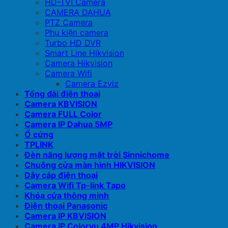
HD-TVI Camera
CAMERA DAHUA
PTZ Camera
Phụ kiện camera
Turbo HD DVR
Smart Line Hikvision
Camera Hikvision
Camera Wifi
Camera Ezviz
Tổng đài điện thoại
Camera KBVISION
Camera FULL Color
Camera IP Dahua 5MP
Ổ cứng
TPLINK
Đèn năng lượng mặt trời Sinnichome
Chuông cửa màn hình HIKVISION
Dây cáp điện thoại
Camera Wifi Tp-link Tapo
Khóa cửa thông minh
Điện thoại Panasonic
Camera IP KBVISION
Camera IP Colorvu 4MP Hikvision