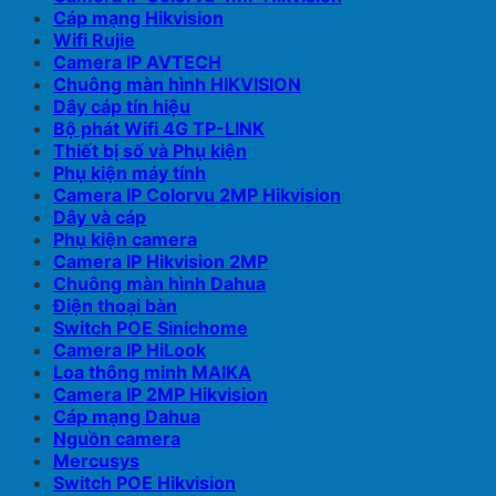
Cáp mạng Hikvision
Wifi Rujie
Camera IP AVTECH
Chuông màn hình HIKVISION
Dây cáp tín hiệu
Bộ phát Wifi 4G TP-LINK
Thiết bị số và Phụ kiện
Phụ kiện máy tính
Camera IP Colorvu 2MP Hikvision
Dây và cáp
Phụ kiện camera
Camera IP Hikvision 2MP
Chuông màn hình Dahua
Điện thoại bàn
Switch POE Sinichome
Camera IP HiLook
Loa thông minh MAIKA
Camera IP 2MP Hikvision
Cáp mạng Dahua
Nguồn camera
Mercusys
Switch POE Hikvision