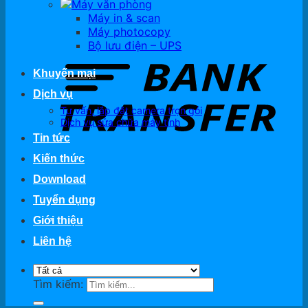
Máy văn phòng
Máy in & scan
Máy photocopy
Bộ lưu điện – UPS
Khuyến mại
Dịch vụ
Tư vấn, lắp đặt camera trọn gói
Dịch vụ sửa chữa máy tính
Tin tức
Kiến thức
Download
Tuyển dụng
Giới thiệu
Liên hệ
Tìm kiếm: