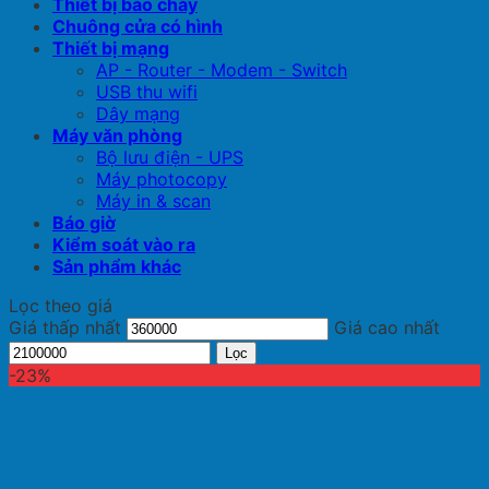
Thiết bị báo cháy
Chuông cửa có hình
Thiết bị mạng
AP - Router - Modem - Switch
USB thu wifi
Dây mạng
Máy văn phòng
Bộ lưu điện - UPS
Máy photocopy
Máy in & scan
Báo giờ
Kiểm soát vào ra
Sản phẩm khác
Lọc theo giá
Giá thấp nhất
Giá cao nhất
Lọc
-23%