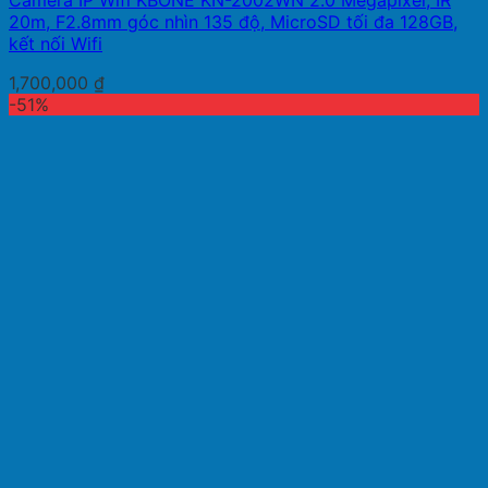
Camera IP Wifi KBONE KN-2002WN 2.0 Megapixel, IR
20m, F2.8mm góc nhìn 135 độ, MicroSD tối đa 128GB,
kết nối Wifi
1,700,000
₫
-51%