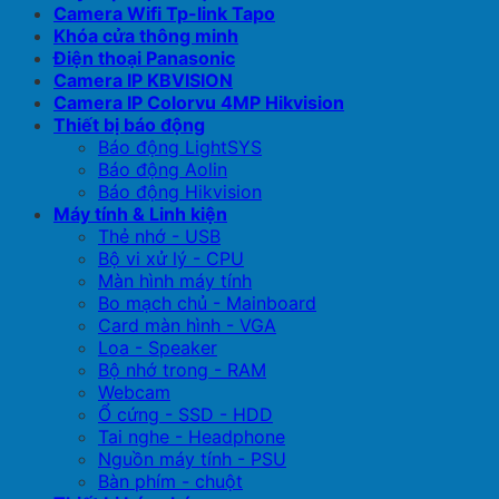
Camera Wifi Tp-link Tapo
Khóa cửa thông minh
Điện thoại Panasonic
Camera IP KBVISION
Camera IP Colorvu 4MP Hikvision
Thiết bị báo động
Báo động LightSYS
Báo động Aolin
Báo động Hikvision
Máy tính & Linh kiện
Thẻ nhớ - USB
Bộ vi xử lý - CPU
Màn hình máy tính
Bo mạch chủ - Mainboard
Card màn hình - VGA
Loa - Speaker
Bộ nhớ trong - RAM
Webcam
Ổ cứng - SSD - HDD
Tai nghe - Headphone
Nguồn máy tính - PSU
Bàn phím - chuột