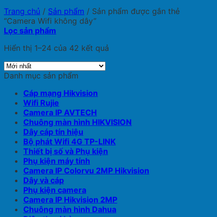
Trang chủ
/
Sản phẩm
/
Sản phẩm được gắn thẻ
“Camera Wifi không dây”
Lọc sản phẩm
Hiển thị 1–24 của 42 kết quả
Danh mục sản phẩm
Cáp mạng Hikvision
Wifi Rujie
Camera IP AVTECH
Chuông màn hình HIKVISION
Dây cáp tín hiệu
Bộ phát Wifi 4G TP-LINK
Thiết bị số và Phụ kiện
Phụ kiện máy tính
Camera IP Colorvu 2MP Hikvision
Dây và cáp
Phụ kiện camera
Camera IP Hikvision 2MP
Chuông màn hình Dahua