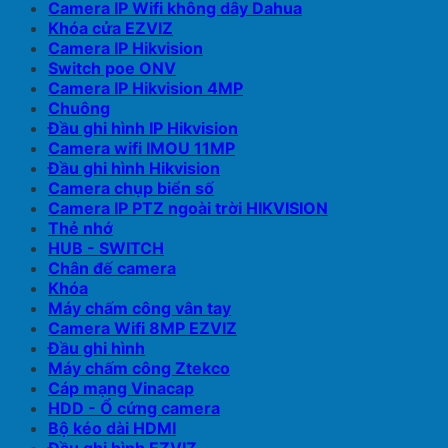
Camera IP Wifi không dây Dahua
Khóa cửa EZVIZ
Camera IP Hikvision
Switch poe ONV
Camera IP Hikvision 4MP
Chuông
Đầu ghi hình IP Hikvision
Camera wifi IMOU 11MP
Đầu ghi hình Hikvision
Camera chụp biển số
Camera IP PTZ ngoài trời HIKVISION
Thẻ nhớ
HUB - SWITCH
Chân đế camera
Khóa
Máy chấm công vân tay
Camera Wifi 8MP EZVIZ
Đầu ghi hình
Máy chấm công Ztekco
Cáp mạng Vinacap
HDD - Ổ cứng camera
Bộ kéo dài HDMI