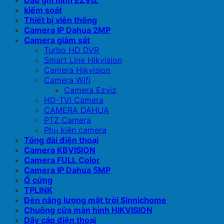
Đầu ghi hình EZVIZ
kiểm soát
Thiết bị viễn thông
Camera IP Dahua 2MP
Camera giám sát
Turbo HD DVR
Smart Line Hikvision
Camera Hikvision
Camera Wifi
Camera Ezviz
HD-TVI Camera
CAMERA DAHUA
PTZ Camera
Phụ kiện camera
Tổng đài điện thoại
Camera KBVISION
Camera FULL Color
Camera IP Dahua 5MP
Ổ cứng
TPLINK
Đèn năng lượng mặt trời Sinnichome
Chuông cửa màn hình HIKVISION
Dây cáp điện thoại