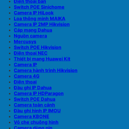
Điện thoại bàn
Switch POE Sinichome
Camera IP HiLook
Loa thông minh MAIKA
Camera IP 2MP Hikvision
Cáp mạng Dahua
Nguồn camera
Mercusys
Switch POE Hikvision
Điện thoại NEC
Thiết bị mang Huawei Kit
Camera IP
Camera hành trình Hikvision
Camera 4G
Điện thoại
Đầu ghi IP Dahua
Camera IP HDParagon
Switch POE Dahua
Camera toàn cảnh
Đầu ghi hình IP IMOU
Camera KBONE
Vỏ che chuông hình
Camera dùng pin