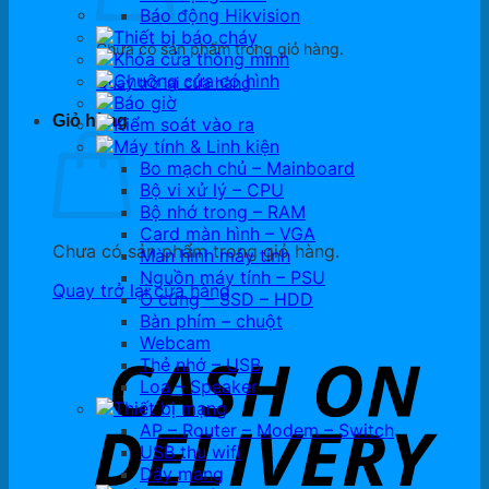
Báo động Hikvision
Thiết bị báo cháy
Chưa có sản phẩm trong giỏ hàng.
Khóa cửa thông minh
Chuông cửa có hình
Quay trở lại cửa hàng
Báo giờ
Giỏ hàng
Kiểm soát vào ra
Máy tính & Linh kiện
Bo mạch chủ – Mainboard
Bộ vi xử lý – CPU
Bộ nhớ trong – RAM
Card màn hình – VGA
Chưa có sản phẩm trong giỏ hàng.
Màn hình máy tính
Nguồn máy tính – PSU
Quay trở lại cửa hàng
Ổ cứng – SSD – HDD
Bàn phím – chuột
Webcam
Thẻ nhớ – USB
Loa – Speaker
Thiết bị mạng
AP – Router – Modem – Switch
USB thu wifi
Dây mạng