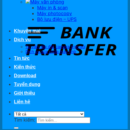
Máy văn phòng
Máy in & scan
Máy photocopy
Bộ lưu điện – UPS
Khuyến mại
Dịch vụ
Tư vấn, lắp đặt camera trọn gói
Dịch vụ sửa chữa máy tính
Tin tức
Kiến thức
Download
Tuyển dụng
Giới thiệu
Liên hệ
Tìm kiếm: