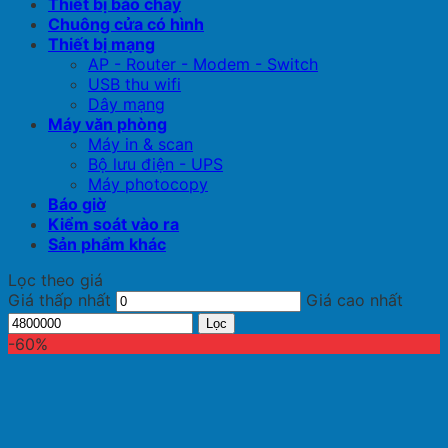
Thiết bị báo cháy
Chuông cửa có hình
Thiết bị mạng
AP - Router - Modem - Switch
USB thu wifi
Dây mạng
Máy văn phòng
Máy in & scan
Bộ lưu điện - UPS
Máy photocopy
Báo giờ
Kiểm soát vào ra
Sản phẩm khác
Lọc theo giá
Giá thấp nhất
Giá cao nhất
Lọc
-60%