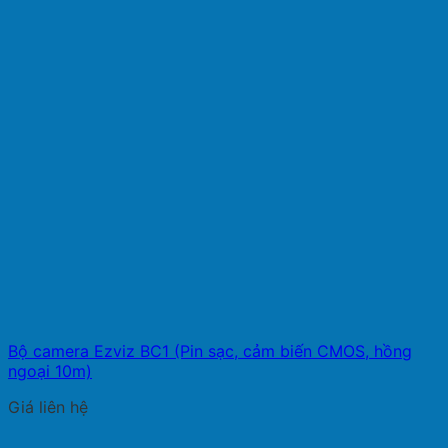
Bộ camera Ezviz BC1 (Pin sạc, cảm biến CMOS, hồng
ngoại 10m)
Giá liên hệ