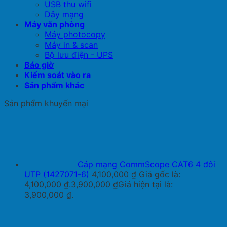
USB thu wifi
Dây mạng
Máy văn phòng
Máy photocopy
Máy in & scan
Bộ lưu điện - UPS
Báo giờ
Kiểm soát vào ra
Sản phẩm khác
Sản phẩm khuyến mại
Cáp mạng CommScope CAT6 4 đôi
UTP (1427071-6)
4,100,000
₫
Giá gốc là:
4,100,000 ₫.
3,900,000
₫
Giá hiện tại là:
3,900,000 ₫.