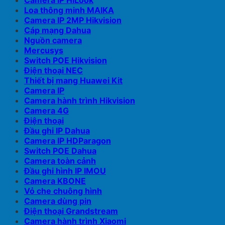
Camera IP HiLook
Loa thông minh MAIKA
Camera IP 2MP Hikvision
Cáp mạng Dahua
Nguồn camera
Mercusys
Switch POE Hikvision
Điện thoại NEC
Thiết bị mang Huawei Kit
Camera IP
Camera hành trình Hikvision
Camera 4G
Điện thoại
Đầu ghi IP Dahua
Camera IP HDParagon
Switch POE Dahua
Camera toàn cảnh
Đầu ghi hình IP IMOU
Camera KBONE
Vỏ che chuông hình
Camera dùng pin
Điện thoại Grandstream
Camera hành trình Xiaomi