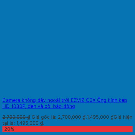
Camera không dây ngoài trời EZVIZ C3X Ống kính kép
HD 1080P, đèn và còi báo động
2,700,000
₫
Giá gốc là: 2,700,000 ₫.
1,495,000
₫
Giá hiện
tại là: 1,495,000 ₫.
-20%