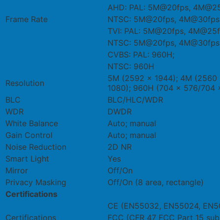
AHD: PAL: 5M@20fps, 4M@25
Frame Rate
NTSC: 5M@20fps, 4M@30fps
TVI: PAL: 5M@20fps, 4M@25f
NTSC: 5M@20fps, 4M@30fps
CVBS: PAL: 960H;
NTSC: 960H
5M (2592 × 1944); 4M (2560 
Resolution
1080); 960H (704 × 576/704 
BLC
BLC/HLC/WDR
WDR
DWDR
White Balance
Auto; manual
Gain Control
Auto; manual
Noise Reduction
2D NR
Smart Light
Yes
Mirror
Off/On
Privacy Masking
Off/On (8 area, rectangle)
Certifications
CE (EN55032, EN55024, EN5
Certifications
FCC (CFR 47 FCC Part 15 sub