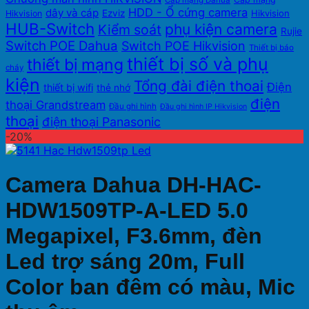
Cáp mạng Dahua
HDD - Ổ cứng camera
dây và cáp
Ezviz
Hikvision
Hikvision
HUB-Switch
phụ kiện camera
Kiểm soát
Rujie
Switch POE Dahua
Switch POE Hikvision
Thiết bị báo
thiết bị số và phụ
thiết bị mạng
cháy
kiện
Tổng đài điện thoai
Điện
thiết bị wifi
thẻ nhớ
điện
thoại Grandstream
Đầu ghi hình
Đầu ghi hình IP Hikvision
thoại
điện thoại Panasonic
-20%
Camera Dahua DH-HAC-
HDW1509TP-A-LED 5.0
Megapixel, F3.6mm, đèn
Led trợ sáng 20m, Full
Color ban đêm có màu, Mic