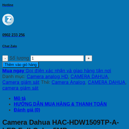
Hotline
0902 233 256
Chat Zalo
Số lượng
Thêm vào giỏ hàng
Mua ngay
Gọi điện xác nhận và giao hàng tận nơi
Danh mục:
Camera analog HD
,
CAMERA DAHUA
,
Camera giám sát
Thẻ:
Camera Analog
,
CAMERA DAHUA
,
camera giám sát
Mô tả
HƯỚNG DẪN MUA HÀNG & THANH TOÁN
Đánh giá (0)
Camera Dahua HAC-HDW1509TP-A-