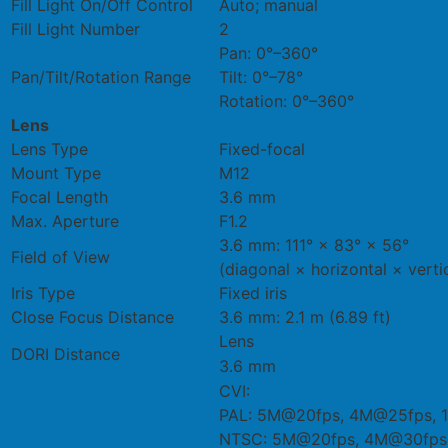
Fill Light On/Off Control
Auto; manual
Fill Light Number
2
Pan: 0°–360°
Pan/Tilt/Rotation Range
Tilt: 0°–78°
Rotation: 0°–360°
Lens
Lens Type
Fixed-focal
Mount Type
M12
Focal Length
3.6 mm
Max. Aperture
F1.2
3.6 mm: 111° × 83° × 56°
Field of View
(diagonal × horizontal × verti
Iris Type
Fixed iris
Close Focus Distance
3.6 mm: 2.1 m (6.89 ft)
Lens
DORI Distance
3.6 mm
CVI:
PAL: 5M@20fps, 4M@25fps, 
NTSC: 5M@20fps, 4M@30fps