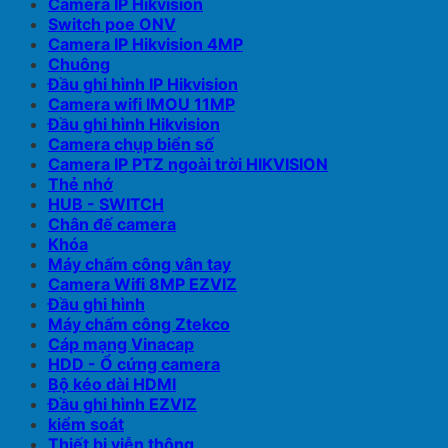
Camera IP Hikvision
Switch poe ONV
Camera IP Hikvision 4MP
Chuông
Đầu ghi hình IP Hikvision
Camera wifi IMOU 11MP
Đầu ghi hình Hikvision
Camera chụp biển số
Camera IP PTZ ngoài trời HIKVISION
Thẻ nhớ
HUB - SWITCH
Chân đế camera
Khóa
Máy chấm công vân tay
Camera Wifi 8MP EZVIZ
Đầu ghi hình
Máy chấm công Ztekco
Cáp mạng Vinacap
HDD - Ổ cứng camera
Bộ kéo dài HDMI
Đầu ghi hình EZVIZ
kiểm soát
Thiết bị viễn thông