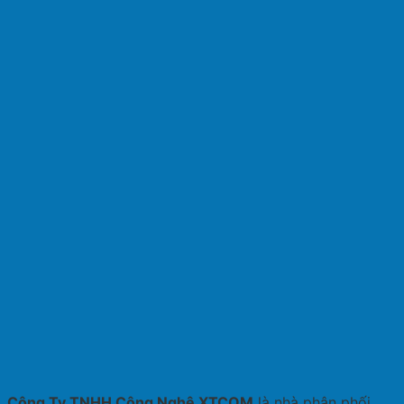
Công Ty TNHH Công Nghệ XTCOM
là nhà phân phối,