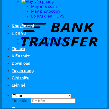
Máy văn phòng
Máy in & scan
Máy photocopy
Bộ lưu điện – UPS
Khuyến mại
Dịch vụ
Tư vấn, lắp đặt camera trọn gói
Dịch vụ sửa chữa máy tính
Tin tức
Kiến thức
Download
Tuyển dụng
Giới thiệu
Liên hệ
Tìm kiếm: