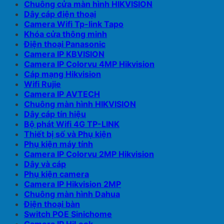
Chuông cửa màn hình HIKVISION
Dây cáp điện thoại
Camera Wifi Tp-link Tapo
Khóa cửa thông minh
Điện thoại Panasonic
Camera IP KBVISION
Camera IP Colorvu 4MP Hikvision
Cáp mạng Hikvision
Wifi Rujie
Camera IP AVTECH
Chuông màn hình HIKVISION
Dây cáp tín hiệu
Bộ phát Wifi 4G TP-LINK
Thiết bị số và Phụ kiện
Phụ kiện máy tính
Camera IP Colorvu 2MP Hikvision
Dây và cáp
Phụ kiện camera
Camera IP Hikvision 2MP
Chuông màn hình Dahua
Điện thoại bàn
Switch POE Sinichome