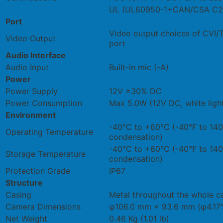
UL (UL60950-1+CAN/CSA C22
Port
Video output choices of CVI
Video Output
port
Audio Interface
Audio Input
Built-in mic (-A)
Power
Power Supply
12V ±30% DC
Power Consumption
Max 5.0W (12V DC, white ligh
Environment
-40°C to +60°C (-40°F to 140
Operating Temperature
condensation)
-40°C to +60°C (-40°F to 140
Storage Temperature
condensation)
Protection Grade
IP67
Structure
Casing
Metal throughout the whole c
Camera Dimensions
φ106.0 mm × 93.6 mm (φ4.17″
Net Weight
0.46 Kg (1.01 lb)