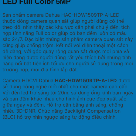
LED Full Color 5MP
Sản phẩm camera Dahua HAC-HDW1509TP-A-LED
thuộc dòng camera quan sát giúp người dùng có thể
theo dõi nhìn thấy các khu vực cần phải chú ý đến, tích
hợp tính năng Full color giúp có ban đêm luôn có màu
sắc 24/7. Đặc biệt những sản phẩm camera quan sát này
cũng giúp chống trộm, kết nối với điện thoại một cách
dễ dàng, với góc quay rộng quan sát được mọi phía và
hiện đang được người dùng rất yêu thích bởi những tính
năng nổi bật tiện ích tối ưu cho người sử dụng trong mọi
trường hợp, mọi địa hình lắp đặt.
Camera HDCVI Dahua
HAC-HDW1509TP-A-LED
được
sử dụng công nghệ mới nhất cho một camera cao cấp.
Với đèn led trợ sáng tới 20m, sử dụng ống kính ban ngày
và ban đêm khác nhau cho hình ảnh cực đẹp xuất sắc
giữa ngày và đêm. Hỗ trợ cân bằng ánh sáng, chống
nhiễu 3D-DNR. Chức năng Backlight Compensation
(BLC) hỗ trợ nhìn ngược sáng tự động điều chỉnh.