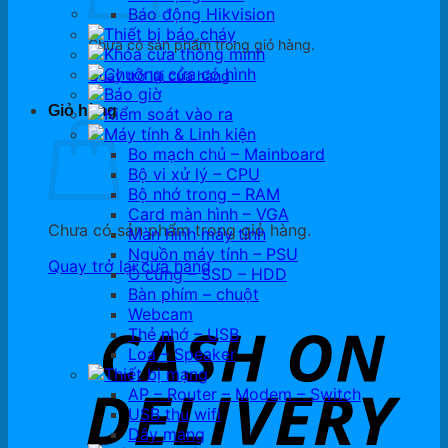
Báo động Hikvision
Thiết bị báo cháy
Chưa có sản phẩm trong giỏ hàng.
Khóa cửa thông minh
Chuông cửa có hình
Quay trở lại cửa hàng
Báo giờ
Giỏ hàng
Kiểm soát vào ra
Máy tính & Linh kiện
Bo mạch chủ – Mainboard
Bộ vi xử lý – CPU
Bộ nhớ trong – RAM
Card màn hình – VGA
Chưa có sản phẩm trong giỏ hàng.
Màn hình máy tính
Nguồn máy tính – PSU
Quay trở lại cửa hàng
Ổ cứng – SSD – HDD
Bàn phím – chuột
Webcam
Thẻ nhớ – USB
Loa – Speaker
Thiết bị mạng
AP – Router – Modem – Switch
USB thu wifi
Dây mạng