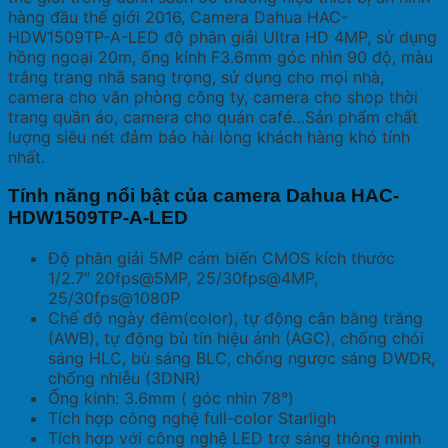
hàng đầu thế giới 2016, Camera Dahua HAC-
HDW1509TP-A-LED độ phân giải Ultra HD 4MP, sử dụng
hồng ngoại 20m, ống kính F3.6mm góc nhìn 90 độ, màu
trắng trang nhã sang trọng, sử dụng cho mọi nhà,
camera cho văn phòng công ty, camera cho shop thời
trang quần áo, camera cho quán café…Sản phẩm chất
lượng siêu nét đảm bảo hài lòng khách hàng khó tính
nhất.
Tính năng nổi bật của camera Dahua HAC-
HDW1509TP-A-LED
Độ phân giải 5MP cảm biến CMOS kích thước
1/2.7″ 20fps@5MP, 25/30fps@4MP,
25/30fps@1080P
Chế độ ngày đêm(color), tự động cân bằng trắng
(AWB), tự động bù tín hiệu ảnh (AGC), chống chói
sáng HLC, bù sáng BLC, chống ngược sáng DWDR,
chống nhiễu (3DNR)
Ống kính: 3.6mm ( góc nhìn 78°)
Tích hợp công nghệ full-color Starligh
Tích hợp với công nghệ LED trợ sáng thông minh