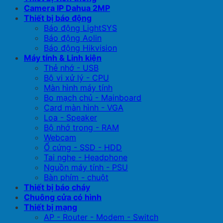
Camera IP Dahua 2MP
Thiết bị báo động
Báo động LightSYS
Báo động Aolin
Báo động Hikvision
Máy tính & Linh kiện
Thẻ nhớ - USB
Bộ vi xử lý - CPU
Màn hình máy tính
Bo mạch chủ - Mainboard
Card màn hình - VGA
Loa - Speaker
Bộ nhớ trong - RAM
Webcam
Ổ cứng - SSD - HDD
Tai nghe - Headphone
Nguồn máy tính - PSU
Bàn phím - chuột
Thiết bị báo cháy
Chuông cửa có hình
Thiết bị mạng
AP - Router - Modem - Switch