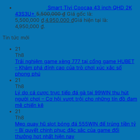
Smart Tivi Coocaa 43 inch QHD 2K
43S3U+
5,500,000
₫
Giá gốc là:
5,500,000 ₫.
4,950,000
₫
Giá hiện tại là:
4,950,000 ₫.
Tin tức mới
21
Th8
Trải nghiệm game xèng 777 tại cổng game HUBET
– Khám phá đỉnh cao của trò chơi xúc xắc số
phong phú
21
Th8
Lý do cá cược trực tiếp đá gà tại 99WIN thu hút
người chơi – Cơ hội vượt trội cho những tín đồ đam
mê chiến kê
21
Th8
Mẹo quay hũ slot bóng đá 555WIN để trúng tiền tỷ
– Bí quyết chinh phục đặc sắc của game đổi
thưởng hot nhất hiện nay