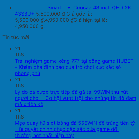
Smart Tivi Coocaa 43 inch QHD 2K
43S3U+
5,500,000
₫
Giá gốc là:
5,500,000 ₫.
4,950,000
₫
Giá hiện tại là:
4,950,000 ₫.
Tin tức mới
21
Th8
Trải nghiệm game xèng 777 tại cổng game HUBET
– Khám phá đỉnh cao của trò chơi xúc xắc số
phong phú
21
Th8
Lý do cá cược trực tiếp đá gà tại 99WIN thu hút
người chơi – Cơ hội vượt trội cho những tín đồ đam
mê chiến kê
21
Th8
Mẹo quay hũ slot bóng đá 555WIN để trúng tiền tỷ
– Bí quyết chinh phục đặc sắc của game đổi
thưởng hot nhất hiện nay