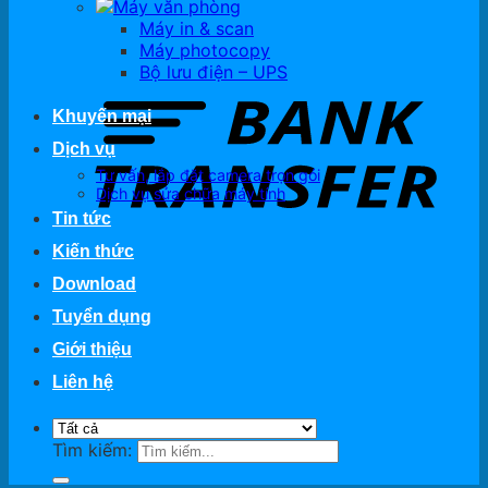
Máy văn phòng
Máy in & scan
Máy photocopy
Bộ lưu điện – UPS
Khuyến mại
Dịch vụ
Tư vấn, lắp đặt camera trọn gói
Dịch vụ sửa chữa máy tính
Tin tức
Kiến thức
Download
Tuyển dụng
Giới thiệu
Liên hệ
Tìm kiếm: