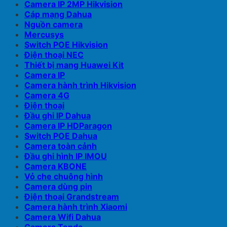
Camera IP 2MP Hikvision
Cáp mạng Dahua
Nguồn camera
Mercusys
Switch POE Hikvision
Điện thoại NEC
Thiết bị mang Huawei Kit
Camera IP
Camera hành trình Hikvision
Camera 4G
Điện thoại
Đầu ghi IP Dahua
Camera IP HDParagon
Switch POE Dahua
Camera toàn cảnh
Đầu ghi hình IP IMOU
Camera KBONE
Vỏ che chuông hình
Camera dùng pin
Điện thoại Grandstream
Camera hành trình Xiaomi
Camera Wifi Dahua