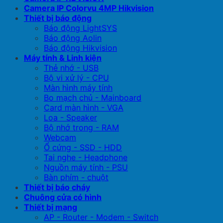
Camera IP Colorvu 4MP Hikvision
Thiết bị báo động
Báo động LightSYS
Báo động Aolin
Báo động Hikvision
Máy tính & Linh kiện
Thẻ nhớ - USB
Bộ vi xử lý - CPU
Màn hình máy tính
Bo mạch chủ - Mainboard
Card màn hình - VGA
Loa - Speaker
Bộ nhớ trong - RAM
Webcam
Ổ cứng - SSD - HDD
Tai nghe - Headphone
Nguồn máy tính - PSU
Bàn phím - chuột
Thiết bị báo cháy
Chuông cửa có hình
Thiết bị mạng
AP - Router - Modem - Switch