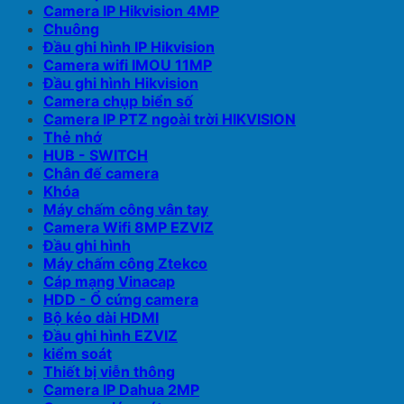
Camera IP Hikvision 4MP
Chuông
Đầu ghi hình IP Hikvision
Camera wifi IMOU 11MP
Đầu ghi hình Hikvision
Camera chụp biển số
Camera IP PTZ ngoài trời HIKVISION
Thẻ nhớ
HUB - SWITCH
Chân đế camera
Khóa
Máy chấm công vân tay
Camera Wifi 8MP EZVIZ
Đầu ghi hình
Máy chấm công Ztekco
Cáp mạng Vinacap
HDD - Ổ cứng camera
Bộ kéo dài HDMI
Đầu ghi hình EZVIZ
kiểm soát
Thiết bị viễn thông
Camera IP Dahua 2MP