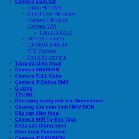
Camera giám sát
Turbo HD DVR
Smart Line Hikvision
Camera Hikvision
Camera Wifi
Camera Ezviz
HD-TVI Camera
CAMERA DAHUA
PTZ Camera
Phụ kiện camera
Tổng đài điện thoại
Camera KBVISION
Camera FULL Color
Camera IP Dahua 5MP
Ổ cứng
TPLINK
Đèn năng lượng mặt trời Sinnichome
Chuông cửa màn hình HIKVISION
Dây cáp điện thoại
Camera Wifi Tp-link Tapo
Khóa cửa thông minh
Điện thoại Panasonic
Camera IP KBVISION