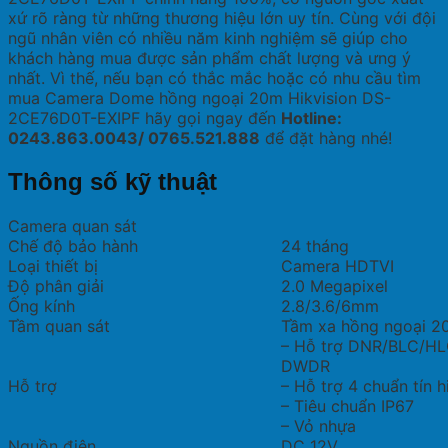
xứ rõ ràng từ những thương hiệu lớn uy tín. Cùng với đội
ngũ nhân viên có nhiều năm kinh nghiệm sẽ giúp cho
khách hàng mua được sản phẩm chất lượng và ưng ý
nhất. Vì thế, nếu bạn có thắc mắc hoặc có nhu cầu tìm
mua Camera Dome hồng ngoại 20m Hikvision DS-
2CE76D0T-EXIPF hãy gọi ngay đến
Hotline:
0243.863.0043/ 0765.521.888
để đặt hàng nhé!
Thông số kỹ thuật
Camera quan sát
Chế độ bảo hành
24 tháng
Loại thiết bị
Camera HDTVI
Độ phân giải
2.0 Megapixel
Ống kính
2.8/3.6/6mm
Tầm quan sát
Tầm xa hồng ngoại 2
– Hỗ trợ DNR/BLC/HL
DWDR
Hỗ trợ
– Hỗ trợ 4 chuẩn tí
– Tiêu chuẩn IP67
– Vỏ nhựa
Nguồn điện
DC 12V