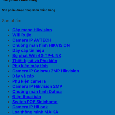
Sản phẩm chính hãng
Sản phẩm được nhập khẩu chính hãng
Sản phẩm
Cáp mạng Hikvision
Wifi Rujie
Camera IP AVTECH
Chuông màn hình HIKVISION
Dây cáp tín hiệu
Bộ phát Wifi 4G TP-LINK
Thiết bị số và Phụ kiện
Phụ kiện máy tính
Camera IP Colorvu 2MP Hikvision
Dây và cáp
Phụ kiện camera
Camera IP Hikvision 2MP
Chuông màn hình Dahua
Điện thoại bàn
Switch POE Sinichome
Camera IP HiLook
Loa thông minh MAIKA