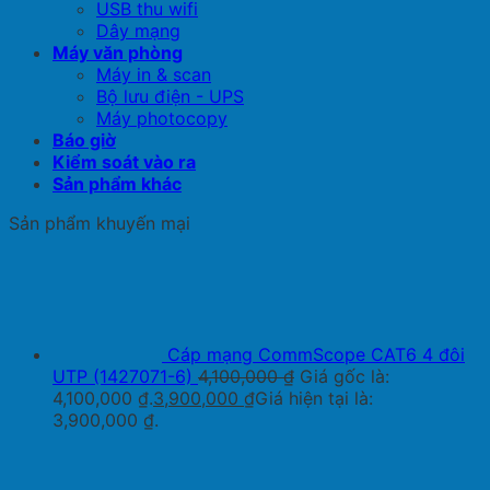
USB thu wifi
Dây mạng
Máy văn phòng
Máy in & scan
Bộ lưu điện - UPS
Máy photocopy
Báo giờ
Kiểm soát vào ra
Sản phẩm khác
Sản phẩm khuyến mại
Cáp mạng CommScope CAT6 4 đôi
UTP (1427071-6)
4,100,000
₫
Giá gốc là:
4,100,000 ₫.
3,900,000
₫
Giá hiện tại là:
3,900,000 ₫.