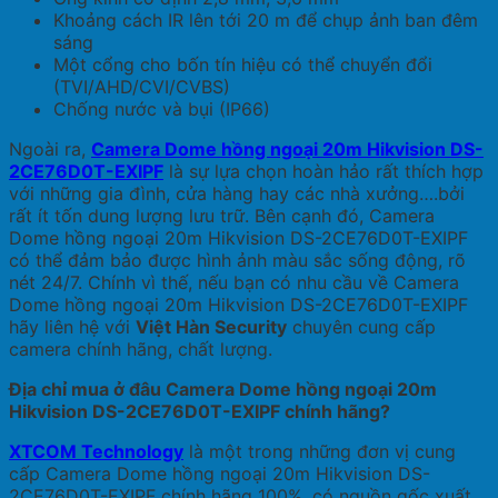
Khoảng cách IR lên tới 20 m để chụp ảnh ban đêm
sáng
Một cổng cho bốn tín hiệu có thể chuyển đổi
(TVI/AHD/CVI/CVBS)
Chống nước và bụi (IP66)
Ngoài ra,
Camera Dome hồng ngoại 20m Hikvision DS-
2CE76D0T-EXIPF
là sự lựa chọn hoàn hảo rất thích hợp
với những gia đình, cửa hàng hay các nhà xưởng….bởi
rất ít tốn dung lượng lưu trữ. Bên cạnh đó, Camera
Dome hồng ngoại 20m Hikvision DS-2CE76D0T-EXIPF
có thể đảm bảo được hình ảnh màu sắc sống động, rõ
nét 24/7. Chính vì thế, nếu bạn có nhu cầu về Camera
Dome hồng ngoại 20m Hikvision DS-2CE76D0T-EXIPF
hãy liên hệ với
Việt Hàn Security
chuyên cung cấp
camera chính hãng, chất lượng.
Địa chỉ mua ở đâu Camera Dome hồng ngoại 20m
Hikvision DS-2CE76D0T-EXIPF chính hãng?
XTCOM Technology
là một trong những đơn vị cung
cấp Camera Dome hồng ngoại 20m Hikvision DS-
2CE76D0T-EXIPF chính hãng 100%, có nguồn gốc xuất