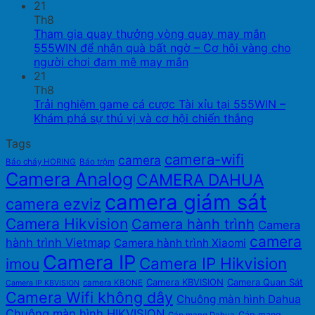
21
Th8
Tham gia quay thưởng vòng quay may mắn
555WIN để nhận quà bất ngờ – Cơ hội vàng cho
người chơi đam mê may mắn
21
Th8
Trải nghiệm game cá cược Tài xỉu tại 555WIN –
Khám phá sự thú vị và cơ hội chiến thắng
Tags
camera-wifi
camera
Báo cháy HORING
Báo trộm
Camera Analog
CAMERA DAHUA
camera giám sát
camera ezviz
Camera Hikvision
Camera hành trình
Camera
camera
hành trình Vietmap
Camera hành trình Xiaomi
Camera IP
Camera IP Hikvision
imou
Camera KBVISION
Camera Quan Sát
camera KBONE
Camera IP KBVISION
Camera Wifi không dây
Chuông màn hình Dahua
Chuông màn hình HIKVISION
Cáp mạng