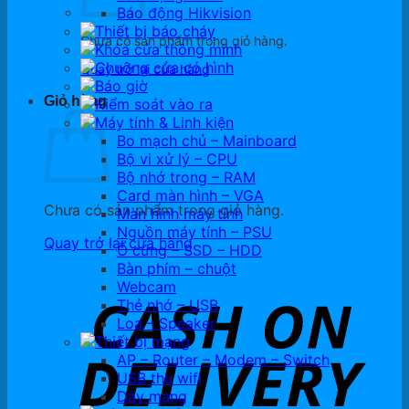
Báo động Hikvision
Thiết bị báo cháy
Chưa có sản phẩm trong giỏ hàng.
Khóa cửa thông minh
Chuông cửa có hình
Quay trở lại cửa hàng
Báo giờ
Giỏ hàng
Kiểm soát vào ra
Máy tính & Linh kiện
Bo mạch chủ – Mainboard
Bộ vi xử lý – CPU
Bộ nhớ trong – RAM
Card màn hình – VGA
Chưa có sản phẩm trong giỏ hàng.
Màn hình máy tính
Nguồn máy tính – PSU
Quay trở lại cửa hàng
Ổ cứng – SSD – HDD
Bàn phím – chuột
Webcam
Thẻ nhớ – USB
Loa – Speaker
Thiết bị mạng
AP – Router – Modem – Switch
USB thu wifi
Dây mạng