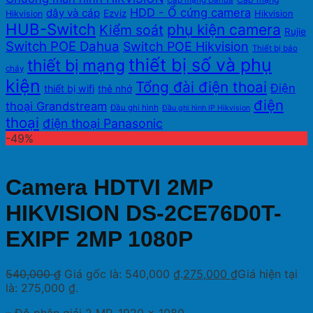
Cáp mạng Dahua
HDD - Ổ cứng camera
dây và cáp
Ezviz
Hikvision
Hikvision
HUB-Switch
phụ kiện camera
Kiểm soát
Rujie
Switch POE Dahua
Switch POE Hikvision
Thiết bị báo
thiết bị số và phụ
thiết bị mạng
cháy
kiện
Tổng đài điện thoai
Điện
thiết bị wifi
thẻ nhớ
điện
thoại Grandstream
Đầu ghi hình
Đầu ghi hình IP Hikvision
thoại
điện thoại Panasonic
-49%
Camera HDTVI 2MP
HIKVISION DS-2CE76D0T-
EXIPF 2MP 1080P
540,000
₫
Giá gốc là: 540,000 ₫.
275,000
₫
Giá hiện tại
là: 275,000 ₫.