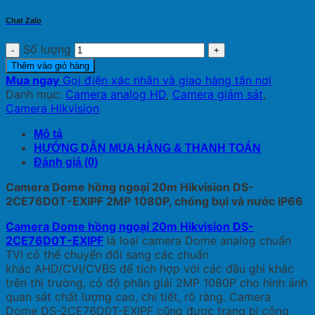
Chat Zalo
Số lượng
Thêm vào giỏ hàng
Mua ngay
Gọi điện xác nhận và giao hàng tận nơi
Danh mục:
Camera analog HD
,
Camera giám sát
,
Camera Hikvision
Mô tả
HƯỚNG DẪN MUA HÀNG & THANH TOÁN
Đánh giá (0)
Camera Dome hồng ngoại 20m Hikvision DS-
2CE76D0T-EXIPF 2MP 1080P, chống bụi và nước IP66
Camera Dome hồng ngoại 20m Hikvision DS-
2CE76D0T-EXIPF
là loại camera Dome analog chuẩn
TVI có thể chuyển đổi sang các chuẩn
khác AHD/CVI/CVBS để tích hợp với các đầu ghi khác
trên thị trường, có độ phân giải 2MP 1080P cho hình ảnh
quan sát chất lượng cao, chi tiết, rõ ràng. Camera
Dome DS-2CE76D0T-EXIPF cũng được trang bị công