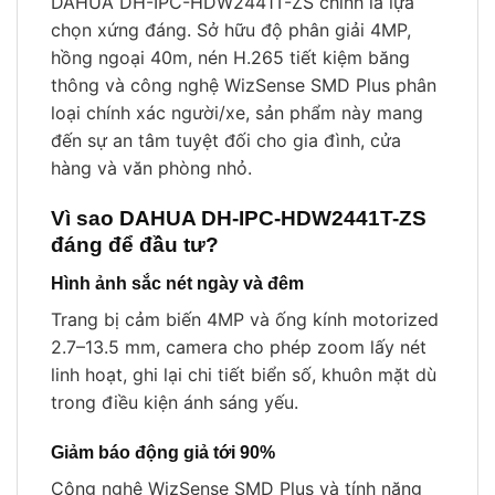
DAHUA DH-IPC-HDW2441T-ZS chính là lựa
chọn xứng đáng. Sở hữu độ phân giải 4MP,
hồng ngoại 40m, nén H.265 tiết kiệm băng
thông và công nghệ WizSense SMD Plus phân
loại chính xác người/xe, sản phẩm này mang
đến sự an tâm tuyệt đối cho gia đình, cửa
hàng và văn phòng nhỏ.
Vì sao DAHUA DH-IPC-HDW2441T-ZS
đáng để đầu tư?
Hình ảnh sắc nét ngày và đêm
Trang bị cảm biến 4MP và ống kính motorized
2.7–13.5 mm, camera cho phép zoom lấy nét
linh hoạt, ghi lại chi tiết biển số, khuôn mặt dù
trong điều kiện ánh sáng yếu.
Giảm báo động giả tới 90%
Công nghệ WizSense SMD Plus và tính năng