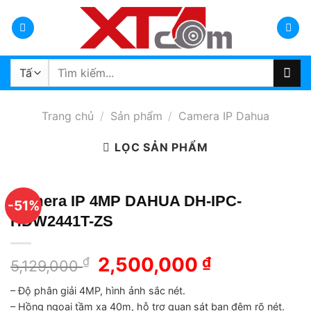
Bỏ
qua
nội
dung
Tìm
kiếm:
Trang chủ
/
Sản phẩm
/
Camera IP Dahua
LỌC SẢN PHẨM
Camera IP 4MP DAHUA DH-IPC-
-51%
HDW2441T-ZS
Giá
2,500,000
Giá
₫
₫
5,129,000
gốc
hiện
– Độ phân giải 4MP, hình ảnh sắc nét.
là:
tại
– Hồng ngoại tầm xa 40m, hỗ trợ quan sát ban đêm rõ nét.