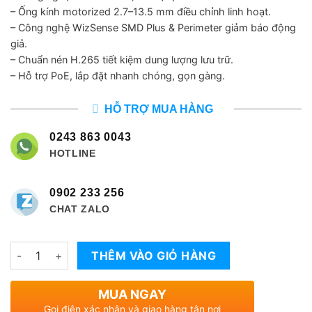
5,129,000 ₫.
là:
– Ống kính motorized 2.7–13.5 mm điều chỉnh linh hoạt.
2,500,000 ₫
– Công nghệ WizSense SMD Plus & Perimeter giảm báo động
giả.
– Chuẩn nén H.265 tiết kiệm dung lượng lưu trữ.
– Hỗ trợ PoE, lắp đặt nhanh chóng, gọn gàng.
HỖ TRỢ MUA HÀNG
0243 863 0043
HOTLINE
0902 233 256
CHAT ZALO
Số lượng
THÊM VÀO GIỎ HÀNG
MUA NGAY
Gọi điện xác nhận và giao hàng tận nơi