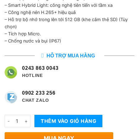
2,910,000 ₫.
là:
– Smart Hybrid Light: công nghệ tiên tiến với tầm xa
1,350,000 ₫
– Công nghệ nén H.265+ hiệu quả
– Hỗ trợ bộ nhớ trong lên tới 512 GB (khe cắm thẻ SD) (Tùy
chọn)
– Tích hợp Micro.
– Chống nước và bụi (IP67)
HỖ TRỢ MUA HÀNG
0243 863 0043
HOTLINE
0902 233 256
CHAT ZALO
Số lượng
THÊM VÀO GIỎ HÀNG
MUA NGAY