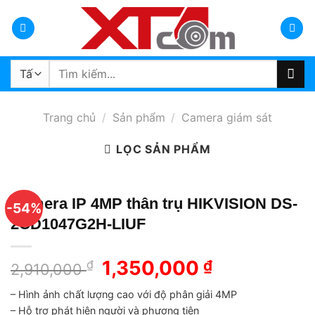
Bỏ
qua
nội
dung
Tìm
kiếm:
Trang chủ
/
Sản phẩm
/
Camera giám sát
LỌC SẢN PHẨM
Camera IP 4MP thân trụ HIKVISION DS-
-54%
2CD1047G2H-LIUF
Giá
1,350,000
Giá
₫
₫
2,910,000
gốc
hiện
– Hình ảnh chất lượng cao với độ phân giải 4MP
là:
tại
– Hỗ trợ phát hiện người và phương tiện