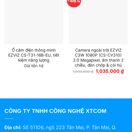
-46%
Ổ cắm điện thông minh
Camera ngoài trời EZVIZ
EZVIZ CS-T31-16B-EU, tiết
C3W 1080P (CS-CV310)
kiệm năng lượng
2.0 Megapixel, âm thanh 2
chiều, đèn chớp & còi hú
Giá liên hệ
Giá
Giá
1,035,000
₫
1,900,000
₫
gốc
hiện
là:
tại
1,900,000 ₫.
là:
1,03
CÔNG TY TNHH CÔNG NGHỆ XTCOM
Địa chỉ:
Số 511D6, ngõ 223 Tân Mai, P. Tân Mai, Q.