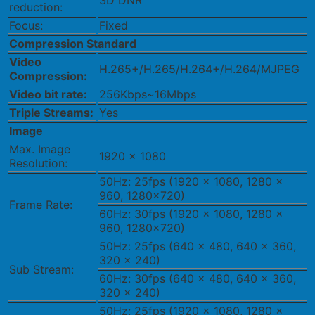
3D DNR
reduction:
Focus:
Fixed
Compression Standard
Video
H.265+/H.265/H.264+/H.264/MJPEG
Compression:
Video bit rate:
256Kbps~16Mbps
Triple Streams:
Yes
Image
Max. Image
1920 x 1080
Resolution:
50Hz: 25fps (1920 × 1080, 1280 ×
960, 1280×720)
Frame Rate:
60Hz: 30fps (1920 × 1080, 1280 ×
960, 1280×720)
50Hz: 25fps (640 × 480, 640 × 360,
320 × 240)
Sub Stream:
60Hz: 30fps (640 × 480, 640 × 360,
320 × 240)
50Hz: 25fps (1920 × 1080, 1280 ×