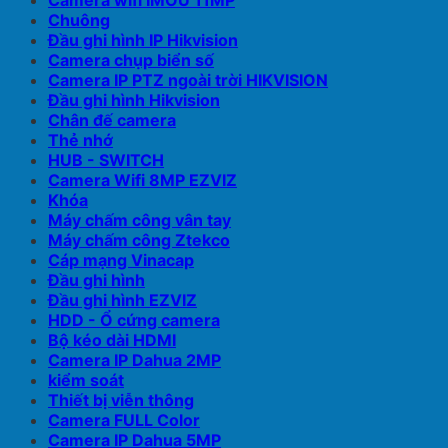
Camera wifi IMOU 11MP
Chuông
Đầu ghi hình IP Hikvision
Camera chụp biển số
Camera IP PTZ ngoài trời HIKVISION
Đầu ghi hình Hikvision
Chân đế camera
Thẻ nhớ
HUB - SWITCH
Camera Wifi 8MP EZVIZ
Khóa
Máy chấm công vân tay
Máy chấm công Ztekco
Cáp mạng Vinacap
Đầu ghi hình
Đầu ghi hình EZVIZ
HDD - Ổ cứng camera
Bộ kéo dài HDMI
Camera IP Dahua 2MP
kiểm soát
Thiết bị viễn thông
Camera FULL Color
Camera IP Dahua 5MP