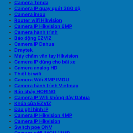
Camera Tenda
Camera IP quay quét 360 độ
Camera imou
Router wifi Hikvision
Camera IP Hikvision 6MP
Camera hành trình
Báo động EZVIZ
Camera IP Dahua
Draytek
Máy chấm vân tay Hikvision
Camera IP dùng cho bãi xe
Camera analog HD
Thiết bị wifi
Camera Wifi 8MP IMOU
Camera hành trình Vietmap
Báo cháy HORING
Camera IP Wifi không dây Dahua
Khóa cửa EZVIZ
Đầu ghi hình IP
Camera IP Hikvision 4MP
Camera IP Hikvision
Switch poe ONV