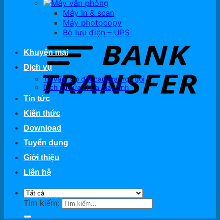
Máy văn phòng
Máy in & scan
Máy photocopy
Bộ lưu điện – UPS
Khuyến mại
Dịch vụ
Tư vấn, lắp đặt camera trọn gói
Dịch vụ sửa chữa máy tính
Tin tức
Kiến thức
Download
Tuyển dụng
Giới thiệu
Liên hệ
Tìm kiếm: