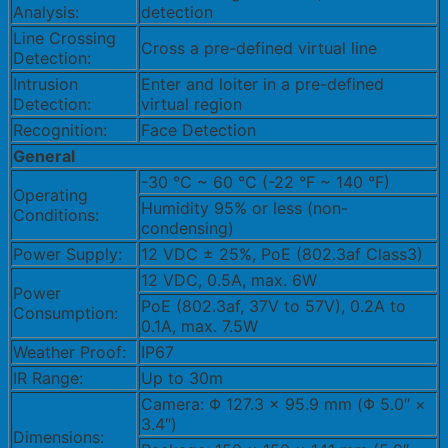
Analysis:
detection
Line Crossing
Cross a pre-defined virtual line
Detection:
Intrusion
Enter and loiter in a pre-defined
Detection:
virtual region
Recognition:
Face Detection
General
-30 °C ~ 60 °C (-22 °F ~ 140 °F)
Operating
Humidity 95% or less (non-
Conditions:
condensing)
Power Supply:
12 VDC ± 25%, PoE (802.3af Class3)
12 VDC, 0.5A, max. 6W
Power
PoE (802.3af, 37V to 57V), 0.2A to
Consumption:
0.1A, max. 7.5W
Weather Proof:
IP67
IR Range:
Up to 30m
Camera: Φ 127.3 × 95.9 mm (Φ 5.0″ ×
3.4″)
Dimensions: