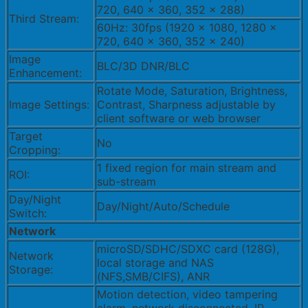
720, 640 × 360, 352 × 288)
Third Stream:
60Hz: 30fps (1920 × 1080, 1280 ×
720, 640 × 360, 352 × 240)
Image
BLC/3D DNR/BLC
Enhancement:
Rotate Mode, Saturation, Brightness,
Image Settings:
Contrast, Sharpness adjustable by
client software or web browser
Target
No
Cropping:
1 fixed region for main stream and
ROI:
sub-stream
Day/Night
Day/Night/Auto/Schedule
Switch:
Network
microSD/SDHC/SDXC card (128G),
Network
local storage and NAS
Storage:
(NFS,SMB/CIFS), ANR
Motion detection, video tampering