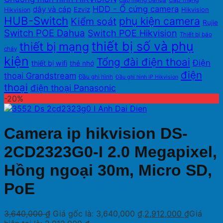
Cáp mạng Dahua
HDD - Ổ cứng camera
dây và cáp
Ezviz
Hikvision
Hikvision
HUB-Switch
phụ kiện camera
Kiểm soát
Rujie
Switch POE Dahua
Switch POE Hikvision
Thiết bị báo
thiết bị số và phụ
thiết bị mạng
cháy
kiện
Tổng đài điện thoai
Điện
thiết bị wifi
thẻ nhớ
điện
thoại Grandstream
Đầu ghi hình
Đầu ghi hình IP Hikvision
thoại
điện thoại Panasonic
-20%
Camera ip hikvision DS-
2CD2323G0-I 2.0 Megapixel,
Hồng ngoại 30m, Micro SD,
PoE
3,640,000
₫
Giá gốc là: 3,640,000 ₫.
2,912,000
₫
Giá