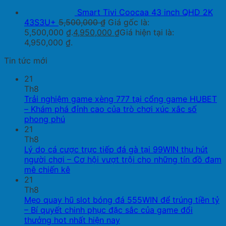
Smart Tivi Coocaa 43 inch QHD 2K
43S3U+
5,500,000
₫
Giá gốc là:
5,500,000 ₫.
4,950,000
₫
Giá hiện tại là:
4,950,000 ₫.
Tin tức mới
21
Th8
Trải nghiệm game xèng 777 tại cổng game HUBET
– Khám phá đỉnh cao của trò chơi xúc xắc số
phong phú
21
Th8
Lý do cá cược trực tiếp đá gà tại 99WIN thu hút
người chơi – Cơ hội vượt trội cho những tín đồ đam
mê chiến kê
21
Th8
Mẹo quay hũ slot bóng đá 555WIN để trúng tiền tỷ
– Bí quyết chinh phục đặc sắc của game đổi
thưởng hot nhất hiện nay