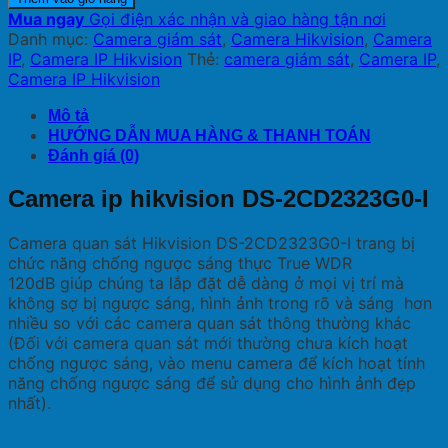
Mua ngay
Gọi điện xác nhận và giao hàng tận nơi
Danh mục:
Camera giám sát
,
Camera Hikvision
,
Camera
IP
,
Camera IP Hikvision
Thẻ:
camera giám sát
,
Camera IP
,
Camera IP Hikvision
Mô tả
HƯỚNG DẪN MUA HÀNG & THANH TOÁN
Đánh giá (0)
Camera ip hikvision DS-2CD2323G0-I
Camera quan sát Hikvision DS-2CD2323G0-I trang bị
chức năng chống ngược sáng thực True WDR
120dB giúp chúng ta lắp đặt dễ dàng ở mọi vị trí mà
không sợ bị ngược sáng, hình ảnh trong rõ và sáng hơn
nhiều so với các camera quan sát thông thường khác
(Đối với camera quan sát mới thường chưa kích hoạt
chống ngược sáng, vào menu camera để kích hoạt tính
năng chống ngược sáng để sử dụng cho hình ảnh đẹp
nhất).