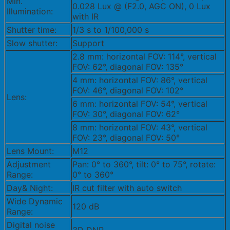
Min.
0.028 Lux @ (F2.0, AGC ON), 0 Lux
Illumination:
with IR
Shutter time:
1/3 s to 1/100,000 s
Slow shutter:
Support
2.8 mm: horizontal FOV: 114°, vertical
FOV: 62°, diagonal FOV: 135°
4 mm: horizontal FOV: 86°, vertical
FOV: 46°, diagonal FOV: 102°
Lens:
6 mm: horizontal FOV: 54°, vertical
FOV: 30°, diagonal FOV: 62°
8 mm: horizontal FOV: 43°, vertical
FOV: 23°, diagonal FOV: 50°
Lens Mount:
M12
Adjustment
Pan: 0° to 360°, tilt: 0° to 75°, rotate:
Range:
0° to 360°
Day& Night:
IR cut filter with auto switch
Wide Dynamic
120 dB
Range:
Digital noise