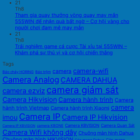
21
Th8
Tham gia quay thưởng vòng quay may mắn
555WIN để nhận quà bất ngờ – Cơ hội vàng cho
người chơi đam mê may mắn
21
Th8
Trải nghiệm game cá cược Tài xỉu tại 555WIN –
Khám phá sự thú vị và cơ hội chiến thắng
Tags
camera-wifi
camera
Báo cháy HORING
Báo trộm
Camera Analog
CAMERA DAHUA
camera giám sát
camera ezviz
Camera Hikvision
Camera hành trình
Camera
camera
hành trình Vietmap
Camera hành trình Xiaomi
Camera IP
Camera IP Hikvision
imou
Camera KBVISION
Camera Quan Sát
camera KBONE
Camera IP KBVISION
Camera Wifi không dây
Chuông màn hình Dahua
Chuông màn hình HIKVISION
Cáp mạng