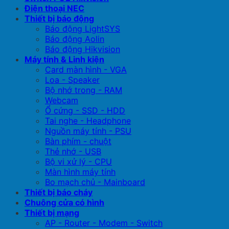
Điện thoại NEC
Thiết bị báo động
Báo động LightSYS
Báo động Aolin
Báo động Hikvision
Máy tính & Linh kiện
Card màn hình - VGA
Loa - Speaker
Bộ nhớ trong - RAM
Webcam
Ổ cứng - SSD - HDD
Tai nghe - Headphone
Nguồn máy tính - PSU
Bàn phím - chuột
Thẻ nhớ - USB
Bộ vi xử lý - CPU
Màn hình máy tính
Bo mạch chủ - Mainboard
Thiết bị báo cháy
Chuông cửa có hình
Thiết bị mạng
AP - Router - Modem - Switch