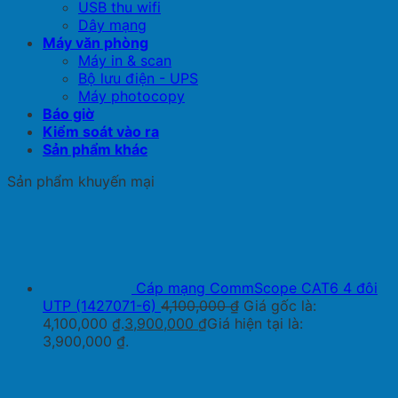
USB thu wifi
Dây mạng
Máy văn phòng
Máy in & scan
Bộ lưu điện - UPS
Máy photocopy
Báo giờ
Kiểm soát vào ra
Sản phẩm khác
Sản phẩm khuyến mại
Cáp mạng CommScope CAT6 4 đôi
UTP (1427071-6)
4,100,000
₫
Giá gốc là:
4,100,000 ₫.
3,900,000
₫
Giá hiện tại là:
3,900,000 ₫.