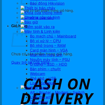
Báo động Hikvision
Thiết bị báo cháy
Chưa có sản phẩm trong giỏ hàng.
Khóa cửa thông minh
Chuông cửa có hình
Quay trở lại cửa hàng
Báo giờ
Giỏ hàng
Kiểm soát vào ra
Máy tính & Linh kiện
Bo mạch chủ – Mainboard
Bộ vi xử lý – CPU
Bộ nhớ trong – RAM
Card màn hình – VGA
Chưa có sản phẩm trong giỏ hàng.
Màn hình máy tính
Nguồn máy tính – PSU
Quay trở lại cửa hàng
Ổ cứng – SSD – HDD
Bàn phím – chuột
Webcam
Thẻ nhớ – USB
Loa – Speaker
Thiết bị mạng
AP – Router – Modem – Switch
USB thu wifi
Dây mạng