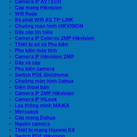
Camera IP AVTECH
Cáp mạng Hikvision
Wifi Rujie
Bộ phát Wifi 4G TP-LINK
Chuông màn hình HIKVISION
Dây cáp tín hiệu
Camera IP Colorvu 2MP Hikvision
Thiết bị số và Phụ kiện
Phụ kiện máy tính
Camera IP Hikvision 2MP
Dây và cáp
Phụ kiện camera
Switch POE Sinichome
Chuông màn hình Dahua
Điện thoại bàn
Camera IP 2MP Hikvision
Camera IP HiLook
Loa thông minh MAIKA
Mercusys
Cáp mạng Dahua
Nguồn camera
Thiết bị mang Huawei Kit
Switch POE Hikvision