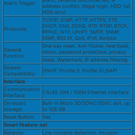
alarm, network disconnected, IP
Alarm Trigger:
address conflict, illegal login, HDD full,
HDD error
TCP/IP, ICMP, HTTP, HTTPS, FTP,
DHCP, DNS, DDNS, RTP, RTSP, RTCP,
Protocols:
PPPoE, NTP, UPnP?, SMTP, SNMP,
IGMP, 802.1X, QoS, IPv6, Bonjour
One-key reset, Anti-Flicker, heartbeat,
General
mirror, password protection, privacy
Function:
mask, Watermark, IP address filtering
System
ONVIF (Profile S, Profile G),ISAPI
Compatibility:
Interface
Communication
1 RJ45 10M / 100M Ethernet interface
Interface:
On-board
Built-in Micro SD/SDHC/SDXC slot, up
storage:
to 128 GB
Reset Button:
Yes
Smart Feature-set
Behavior
Line crossing detection, intrusion