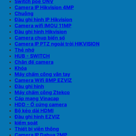
Switch poe ONV
Camera IP Hikvision 4MP
Chuông
Đầu ghi hình IP Hikvision
Camera wifi IMOU 11MP
Đầu ghi hình Hikvision
Camera chụp biển số
Camera IP PTZ ngoài trời HIKVISION
Thẻ nhớ
HUB - SWITCH
Chân đế camera
Khóa
Máy chấm công vân tay
Camera Wifi 8MP EZVIZ
Đầu ghi hình
Máy chấm công Ztekco
Cáp mạng Vinacap
HDD - Ổ cứng camera
Bộ kéo dài HDMI
Đầu ghi hình EZVIZ
kiểm soát
Thiết bị viễn thông
Camera IP Dahua 2MP