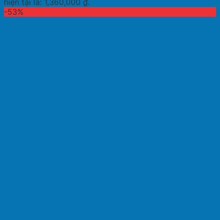
hiện tại là: 1,360,000 ₫.
-53%