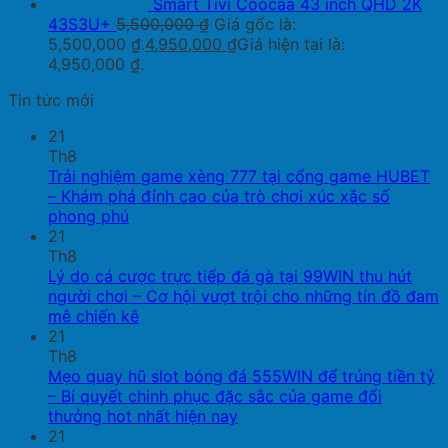
Smart Tivi Coocaa 43 inch QHD 2K
43S3U+
5,500,000
₫
Giá gốc là:
5,500,000 ₫.
4,950,000
₫
Giá hiện tại là:
4,950,000 ₫.
Tin tức mới
21
Th8
Trải nghiệm game xèng 777 tại cổng game HUBET
– Khám phá đỉnh cao của trò chơi xúc xắc số
phong phú
21
Th8
Lý do cá cược trực tiếp đá gà tại 99WIN thu hút
người chơi – Cơ hội vượt trội cho những tín đồ đam
mê chiến kê
21
Th8
Mẹo quay hũ slot bóng đá 555WIN để trúng tiền tỷ
– Bí quyết chinh phục đặc sắc của game đổi
thưởng hot nhất hiện nay
21