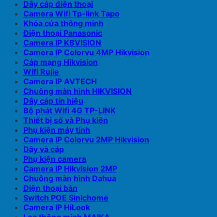
Dây cáp điện thoại
Camera Wifi Tp-link Tapo
Khóa cửa thông minh
Điện thoại Panasonic
Camera IP KBVISION
Camera IP Colorvu 4MP Hikvision
Cáp mạng Hikvision
Wifi Rujie
Camera IP AVTECH
Chuông màn hình HIKVISION
Dây cáp tín hiệu
Bộ phát Wifi 4G TP-LINK
Thiết bị số và Phụ kiện
Phụ kiện máy tính
Camera IP Colorvu 2MP Hikvision
Dây và cáp
Phụ kiện camera
Camera IP Hikvision 2MP
Chuông màn hình Dahua
Điện thoại bàn
Switch POE Sinichome
Camera IP HiLook