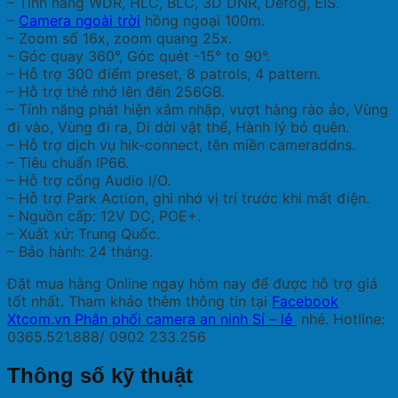
– Tính năng WDR, HLC, BLC, 3D DNR, Defog, EIS.
–
Camera ngoài trời
hồng ngoại 100m.
– Zoom số 16x, zoom quang 25x.
– Góc quay 360°, Góc quét -15° to 90°.
– Hỗ trợ 300 điểm preset, 8 patrols, 4 pattern.
– Hỗ trợ thẻ nhớ lên đến 256GB.
– Tính năng phát hiện xâm nhập, vượt hàng rào ảo, Vùng
đi vào, Vùng đi ra, Di dời vật thể, Hành lý bỏ quên.
– Hỗ trợ dịch vụ hik-connect, tên miền cameraddns.
– Tiêu chuẩn IP66.
– Hỗ trợ cổng Audio I/O.
– Hỗ trợ Park Action, ghi nhớ vị trí trước khi mất điện.
– Nguồn cấp: 12V DC, POE+.
– Xuất xứ: Trung Quốc.
– Bảo hành: 24 tháng.
Đặt mua hàng Online ngay hôm nay để được hỗ trợ giá
tốt nhất. Tham khảo thêm thông tin tại
Facebook
Xtcom.vn Phân phối camera an ninh Sỉ – lẻ
nhé. Hotline:
0365.521.888/ 0902 233.256
Thông số kỹ thuật