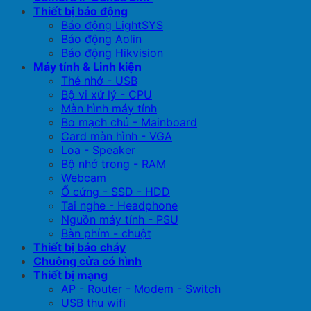
Thiết bị báo động
Báo động LightSYS
Báo động Aolin
Báo động Hikvision
Máy tính & Linh kiện
Thẻ nhớ - USB
Bộ vi xử lý - CPU
Màn hình máy tính
Bo mạch chủ - Mainboard
Card màn hình - VGA
Loa - Speaker
Bộ nhớ trong - RAM
Webcam
Ổ cứng - SSD - HDD
Tai nghe - Headphone
Nguồn máy tính - PSU
Bàn phím - chuột
Thiết bị báo cháy
Chuông cửa có hình
Thiết bị mạng
AP - Router - Modem - Switch
USB thu wifi