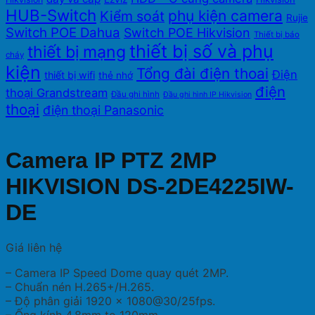
HUB-Switch
phụ kiện camera
Kiểm soát
Rujie
Switch POE Dahua
Switch POE Hikvision
Thiết bị báo
thiết bị số và phụ
thiết bị mạng
cháy
kiện
Tổng đài điện thoai
Điện
thiết bị wifi
thẻ nhớ
điện
thoại Grandstream
Đầu ghi hình
Đầu ghi hình IP Hikvision
thoại
điện thoại Panasonic
Camera IP PTZ 2MP
HIKVISION DS-2DE4225IW-
DE
Giá liên hệ
– Camera IP Speed Dome quay quét 2MP.
– Chuẩn nén H.265+/H.265.
– Độ phân giải 1920 × 1080@30/25fps.