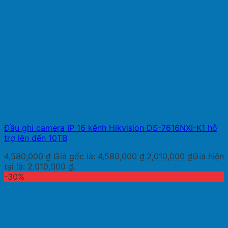
Đầu ghi camera IP 16 kênh Hikvision DS-7616NXI-K1 hỗ
trợ lên đến 10TB
4,580,000
₫
Giá gốc là: 4,580,000 ₫.
2,010,000
₫
Giá hiện
tại là: 2,010,000 ₫.
-30%