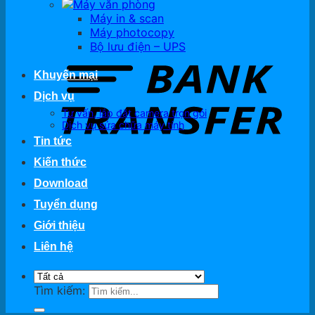
Máy văn phòng
Máy in & scan
Máy photocopy
Bộ lưu điện – UPS
Khuyến mại
Dịch vụ
Tư vấn, lắp đặt camera trọn gói
Dịch vụ sửa chữa máy tính
Tin tức
Kiến thức
Download
Tuyển dụng
Giới thiệu
Liên hệ
Tìm kiếm: