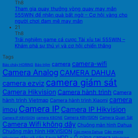
Th8
Tham gia quay thưởng vòng quay may mắn
555WIN để nhận quà bất ngờ – Cơ hội vàng cho
người chơi đam mê may mắn
21
Th8
Trải nghiệm game cá cược Tài xỉu tại 555WIN –
Khám phá sự thú vị và cơ hội chiến thắng
Tags
camera-wifi
camera
Báo cháy HORING
Báo trộm
Camera Analog
CAMERA DAHUA
camera giám sát
camera ezviz
Camera Hikvision
Camera hành trình
Camera
camera
hành trình Vietmap
Camera hành trình Xiaomi
Camera IP
Camera IP Hikvision
imou
Camera KBVISION
Camera Quan Sát
camera KBONE
Camera IP KBVISION
Camera Wifi không dây
Chuông màn hình Dahua
Chuông màn hình HIKVISION
Cáp mạng
Cáp mạng Dahua
HDD - Ổ cứng camera
dây và cáp
Ezviz
Hikvision
Hikvision