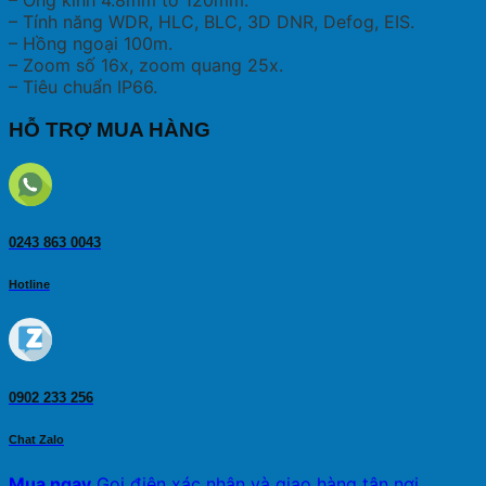
– Ống kính 4.8mm to 120mm.
– Tính năng WDR, HLC, BLC, 3D DNR, Defog, EIS.
– Hồng ngoại 100m.
– Zoom số 16x, zoom quang 25x.
– Tiêu chuẩn IP66.
HỖ TRỢ MUA HÀNG
0243 863 0043
Hotline
0902 233 256
Chat Zalo
Mua ngay
Gọi điện xác nhận và giao hàng tận nơi