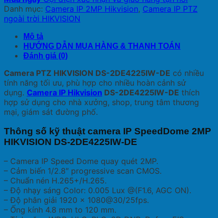
Danh mục:
Camera IP 2MP Hikvision
,
Camera IP PTZ
ngoài trời HIKVISION
Mô tả
HƯỚNG DẪN MUA HÀNG & THANH TOÁN
Đánh giá (0)
Camera PTZ HIKVISION DS-2DE4225IW-DE
có nhiều
tính năng tối ưu, phù hợp cho nhiều hoàn cảnh sử
dụng.
Camera IP Hikvision
DS-2DE4225IW-DE
thích
hợp sử dụng cho nhà xưởng, shop, trung tâm thương
mại, giám sát đường phố.
Thông số kỹ thuật camera IP SpeedDome 2MP
HIKVISION DS-2DE4225IW-DE
– Camera IP Speed Dome quay quét 2MP.
– Cảm biến 1/2.8″ progressive scan CMOS.
– Chuẩn nén H.265+/H.265.
– Độ nhạy sáng Color: 0.005 Lux @(F1.6, AGC ON).
– Độ phân giải 1920 × 1080@30/25fps.
– Ống kính 4.8 mm to 120 mm.