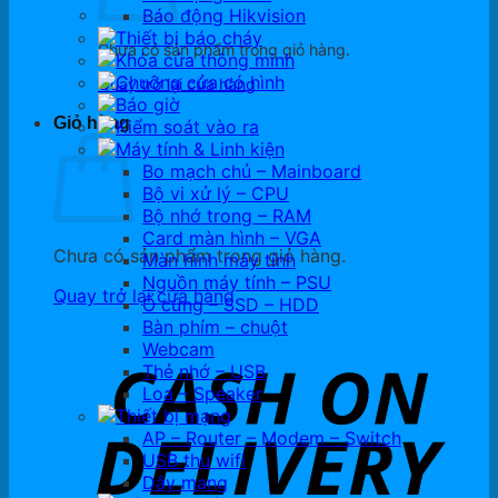
Báo động Hikvision
Thiết bị báo cháy
Chưa có sản phẩm trong giỏ hàng.
Khóa cửa thông minh
Chuông cửa có hình
Quay trở lại cửa hàng
Báo giờ
Giỏ hàng
Kiểm soát vào ra
Máy tính & Linh kiện
Bo mạch chủ – Mainboard
Bộ vi xử lý – CPU
Bộ nhớ trong – RAM
Card màn hình – VGA
Chưa có sản phẩm trong giỏ hàng.
Màn hình máy tính
Nguồn máy tính – PSU
Quay trở lại cửa hàng
Ổ cứng – SSD – HDD
Bàn phím – chuột
Webcam
Thẻ nhớ – USB
Loa – Speaker
Thiết bị mạng
AP – Router – Modem – Switch
USB thu wifi
Dây mạng