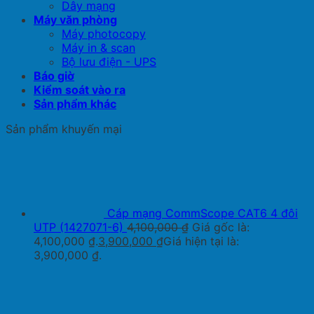
Dây mạng
Máy văn phòng
Máy photocopy
Máy in & scan
Bộ lưu điện - UPS
Báo giờ
Kiểm soát vào ra
Sản phẩm khác
Sản phẩm khuyến mại
Cáp mạng CommScope CAT6 4 đôi
UTP (1427071-6)
4,100,000
₫
Giá gốc là:
4,100,000 ₫.
3,900,000
₫
Giá hiện tại là:
3,900,000 ₫.