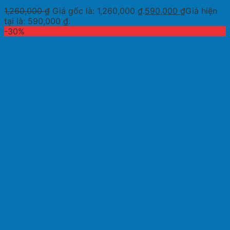
1,260,000
₫
Giá gốc là: 1,260,000 ₫.
590,000
₫
Giá hiện
tại là: 590,000 ₫.
-30%