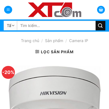
Bỏ
qua
nội
dung
Tìm
kiếm:
Trang chủ
/
Sản phẩm
/
Camera IP
LỌC SẢN PHẨM
-20%