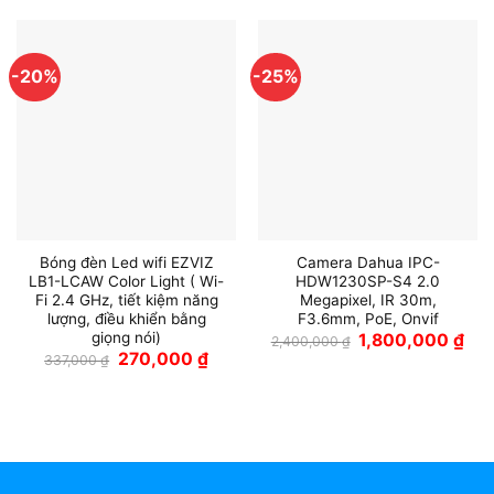
-20%
-25%
Bóng đèn Led wifi EZVIZ
Camera Dahua IPC-
LB1-LCAW Color Light ( Wi-
HDW1230SP-S4 2.0
Fi 2.4 GHz, tiết kiệm năng
Megapixel, IR 30m,
lượng, điều khiển bằng
F3.6mm, PoE, Onvif
giọng nói)
Giá
Giá
1,800,000
₫
2,400,000
₫
gốc
hiện
Giá
Giá
270,000
₫
337,000
₫
là:
tại
gốc
hiện
2,400,000 ₫.
là:
là:
tại
1,80
337,000 ₫.
là:
270,000 ₫.