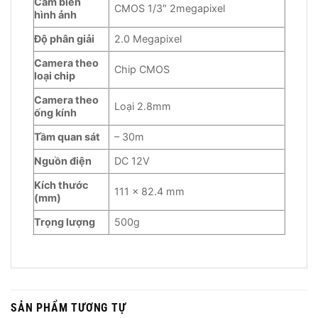
Cảm biến
CMOS 1/3″ 2megapixel
hình ảnh
Độ phân giải
2.0 Megapixel
Camera theo
Chip CMOS
loại chip
Camera theo
Loại 2.8mm
ống kính
Tầm quan sát
– 30m
Nguồn điện
DC 12V
Kích thước
111 × 82.4 mm
(mm)
Trọng lượng
500g
SẢN PHẨM TƯƠNG TỰ