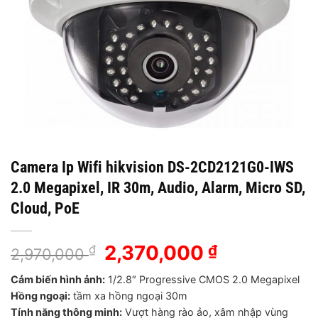
Camera Ip Wifi hikvision DS-2CD2121G0-IWS
2.0 Megapixel, IR 30m, Audio, Alarm, Micro SD,
Cloud, PoE
Giá
2,370,000
Giá
₫
₫
2,970,000
gốc
hiện
Cảm biến hình ảnh:
1/2.8″ Progressive CMOS 2.0 Megapixel
là:
tại
Hồng ngoại:
tầm xa hồng ngoại 30m
2,970,000 ₫.
là:
Tính năng thông minh:
Vượt hàng rào ảo, xâm nhập vùng