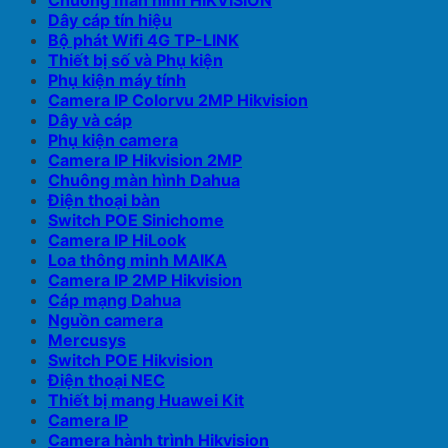
Chuông màn hình HIKVISION
Dây cáp tín hiệu
Bộ phát Wifi 4G TP-LINK
Thiết bị số và Phụ kiện
Phụ kiện máy tính
Camera IP Colorvu 2MP Hikvision
Dây và cáp
Phụ kiện camera
Camera IP Hikvision 2MP
Chuông màn hình Dahua
Điện thoại bàn
Switch POE Sinichome
Camera IP HiLook
Loa thông minh MAIKA
Camera IP 2MP Hikvision
Cáp mạng Dahua
Nguồn camera
Mercusys
Switch POE Hikvision
Điện thoại NEC
Thiết bị mang Huawei Kit
Camera IP
Camera hành trình Hikvision