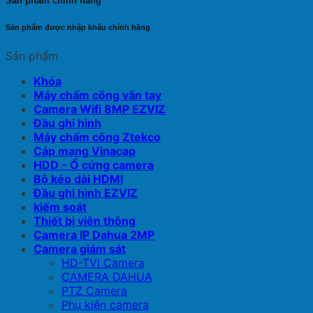
Sản phẩm chính hãng
Sản phẩm được nhập khẩu chính hãng
Sản phẩm
Khóa
Máy chấm công vân tay
Camera Wifi 8MP EZVIZ
Đầu ghi hình
Máy chấm công Ztekco
Cáp mạng Vinacap
HDD - Ổ cứng camera
Bộ kéo dài HDMI
Đầu ghi hình EZVIZ
kiểm soát
Thiết bị viễn thông
Camera IP Dahua 2MP
Camera giám sát
HD-TVI Camera
CAMERA DAHUA
PTZ Camera
Phụ kiện camera