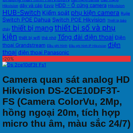
Cáp mạng Dahua
HDD - Ổ cứng camera
dây và cáp
Ezviz
Hikvision
Hikvision
HUB-Switch
phụ kiện camera
Kiểm soát
Rujie
Switch POE Dahua
Switch POE Hikvision
Thiết bị báo
thiết bị số và phụ
thiết bị mạng
cháy
kiện
Tổng đài điện thoai
Điện
thiết bị wifi
thẻ nhớ
điện
thoại Grandstream
Đầu ghi hình
Đầu ghi hình IP Hikvision
thoại
điện thoại Panasonic
-20%
Camera quan sát analog HD
Hikvision DS-2CE10DF3T-
FS (Camera ColorVu, 2Mp,
hồng ngoại 20m, tích hợp
micro thu âm, màu sắc 24/7)