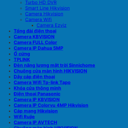
Turbo HD DVR
Smart Line Hikvision
Camera Hikvision
Camera Wifi
Camera Ezviz
Tổng đài điện thoại
Camera KBVISION
Camera FULL Color
Camera IP Dahua 5MP
Ổ cứng
TPLINK
Đèn năng lượng mặt trời Sinnichome
Chuông cửa màn hình HIKVISION
Dây cáp điện thoại
Camera Wifi Tp-link Tapo
Khóa cửa thông minh
Điện thoại Panasonic
Camera IP KBVISION
Camera IP Colorvu 4MP Hikvision
Cáp mạng Hikvision
Wifi Rujie
Camera IP AVTECH