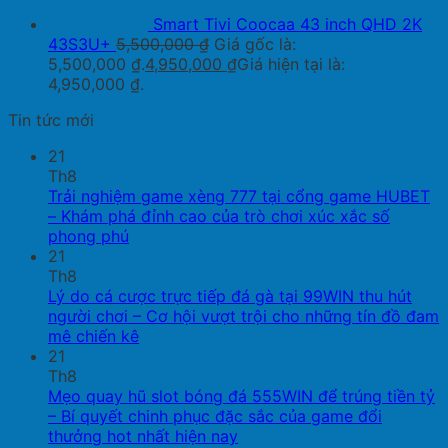
Smart Tivi Coocaa 43 inch QHD 2K
43S3U+
5,500,000
₫
Giá gốc là:
5,500,000 ₫.
4,950,000
₫
Giá hiện tại là:
4,950,000 ₫.
Tin tức mới
21
Th8
Trải nghiệm game xèng 777 tại cổng game HUBET
– Khám phá đỉnh cao của trò chơi xúc xắc số
phong phú
21
Th8
Lý do cá cược trực tiếp đá gà tại 99WIN thu hút
người chơi – Cơ hội vượt trội cho những tín đồ đam
mê chiến kê
21
Th8
Mẹo quay hũ slot bóng đá 555WIN để trúng tiền tỷ
– Bí quyết chinh phục đặc sắc của game đổi
thưởng hot nhất hiện nay