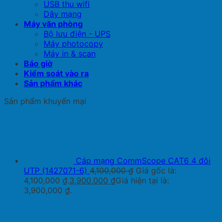
USB thu wifi
Dây mạng
Máy văn phòng
Bộ lưu điện - UPS
Máy photocopy
Máy in & scan
Báo giờ
Kiểm soát vào ra
Sản phẩm khác
Sản phẩm khuyến mại
Cáp mạng CommScope CAT6 4 đôi
UTP (1427071-6)
4,100,000
₫
Giá gốc là:
4,100,000 ₫.
3,900,000
₫
Giá hiện tại là:
3,900,000 ₫.