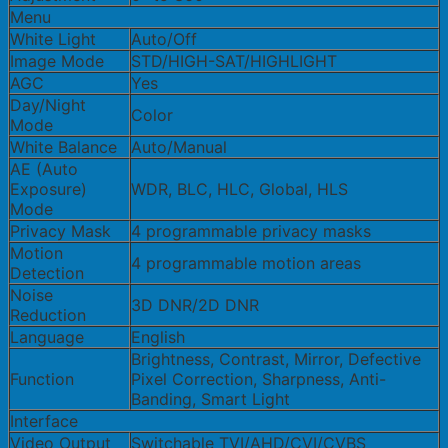
Menu
White Light
Auto/Off
Image Mode
STD/HIGH-SAT/HIGHLIGHT
AGC
Yes
Day/Night
Color
Mode
White Balance
Auto/Manual
AE (Auto
Exposure)
WDR, BLC, HLC, Global, HLS
Mode
Privacy Mask
4 programmable privacy masks
Motion
4 programmable motion areas
Detection
Noise
3D DNR/2D DNR
Reduction
Language
English
Brightness, Contrast, Mirror, Defective
Function
Pixel Correction, Sharpness, Anti-
Banding, Smart Light
Interface
Video Output
Switchable TVI/AHD/CVI/CVBS