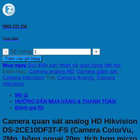
0902 233 256
Chat Zalo
Số lượng
Thêm vào giỏ hàng
Mua ngay
Gọi điện xác nhận và giao hàng tận nơi
Danh mục:
Camera analog HD
,
Camera giám sát
,
Camera Hikvision
Thẻ:
Camera Analog
,
Camera
Hikvision
Mô tả
HƯỚNG DẪN MUA HÀNG & THANH TOÁN
Đánh giá (0)
Camera quan sát analog HD Hikvision
DS-2CE10DF3T-FS (Camera ColorVu,
2Mp, hồng ngoại 20m, tích hợp micro