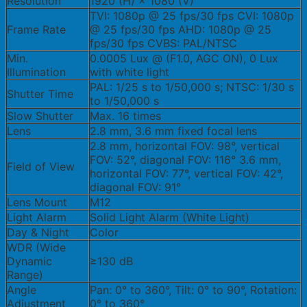
Resolution
1920 (H) × 1080 (V)
TVI: 1080p @ 25 fps/30 fps CVI: 1080p
Frame Rate
@ 25 fps/30 fps AHD: 1080p @ 25
fps/30 fps CVBS: PAL/NTSC
Min.
0.0005 Lux @ (F1.0, AGC ON), 0 Lux
Illumination
with white light
PAL: 1/25 s to 1/50,000 s; NTSC: 1/30 s
Shutter Time
to 1/50,000 s
Slow Shutter
Max. 16 times
Lens
2.8 mm, 3.6 mm fixed focal lens
2.8 mm, horizontal FOV: 98°, vertical
FOV: 52°, diagonal FOV: 116° 3.6 mm,
Field of View
horizontal FOV: 77°, vertical FOV: 42°,
diagonal FOV: 91°
Lens Mount
M12
Light Alarm
Solid Light Alarm (White Light)
Day & Night
Color
WDR (Wide
Dynamic
≥130 dB
Range)
Angle
Pan: 0° to 360°, Tilt: 0° to 90°, Rotation:
Adjustment
0° to 360°