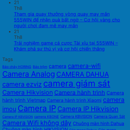
21
Th8
Tham gia quay thưởng vòng quay may mắn
555WIN để nhận quà bất ngờ – Cơ hội vàng cho
người chơi đam mê may mắn
21
Th8
Trải nghiệm game cá cược Tài xỉu tại 555WIN –
Khám phá sự thú vị và cơ hội chiến thắng
Tags
camera-wifi
camera
Báo cháy HORING
Báo trộm
Camera Analog
CAMERA DAHUA
camera giám sát
camera ezviz
Camera Hikvision
Camera hành trình
Camera
camera
hành trình Vietmap
Camera hành trình Xiaomi
Camera IP
Camera IP Hikvision
imou
Camera KBVISION
Camera Quan Sát
camera KBONE
Camera IP KBVISION
Camera Wifi không dây
Chuông màn hình Dahua
Chuông màn hình HIKVISION
Cáp mạng