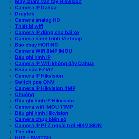
Máy chấm vân tay Hikvision
Camera IP Dahua
Draytek
Camera analog HD
Thiết bị wifi
Camera IP dùng cho bãi xe
Camera hành trình Vietmap
Báo cháy HORING
Camera Wifi 8MP IMOU
Đầu ghi hình IP
Camera IP Wifi không dây Dahua
Khóa cửa EZVIZ
Camera IP Hikvision
Switch poe ONV
Camera IP Hikvision 4MP
Chuông
Đầu ghi hình IP Hikvision
Camera wifi IMOU 11MP
Đầu ghi hình Hikvision
Camera chụp biển số
Camera IP PTZ ngoài trời HIKVISION
Thẻ nhớ
HUB - SWITCH