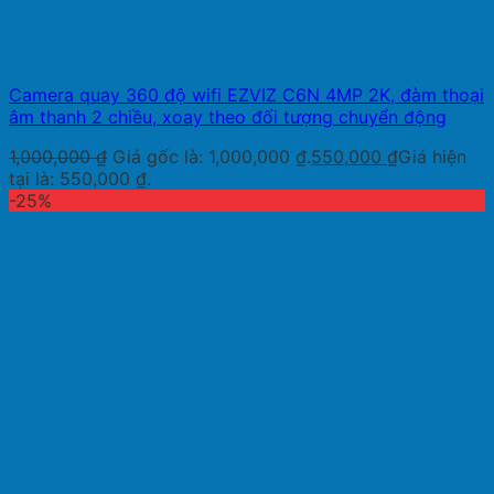
Camera quay 360 độ wifi EZVIZ C6N 4MP 2K, đàm thoại
âm thanh 2 chiều, xoay theo đối tượng chuyển động
1,000,000
₫
Giá gốc là: 1,000,000 ₫.
550,000
₫
Giá hiện
tại là: 550,000 ₫.
-25%