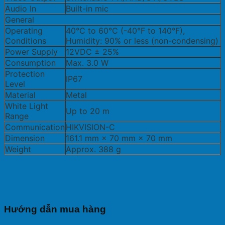
Audio In
Built-in mic
General
Operating
40°C to 60°C (-40°F to 140°F),
Conditions
Humidity: 90% or less (non-condensing)
Power Supply
12VDC ± 25%
Consumption
Max. 3.0 W
Protection
IP67
Level
Material
Metal
White Light
Up to 20 m
Range
Communication
HIKVISION-C
Dimension
161.1 mm × 70 mm × 70 mm
Weight
Approx. 388 g
Hướng dẫn mua hàng