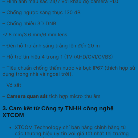
– Hình ảnh màu sắc 24/7 với khẩu độ camera F1.0
– Chống ngược sáng thực 130 dB
– Chống nhiễu 3D DNR
-2.8 mm/3.6 mm/6 mm lens
– Đèn hỗ trợ ánh sáng trắng lên đến 20 m
– Hỗ trợ tín hiệu 4 trong 1 (TVI/AHD/CVI/CVBS)
– Tiêu chuẩn chống thấm nước và bụi: IP67 (thích hợp sử
dụng trong nhà và ngoài trời).
– Vỏ sắt
–
Camera quan sát
tích hợp micro thu âm
3. Cam kết từ Công ty TNHH công nghệ
XTCOM
XTCOM Technology chỉ bán hàng chính hãng từ
các thương hiệu uy tín với giá tốt nhất thị trường