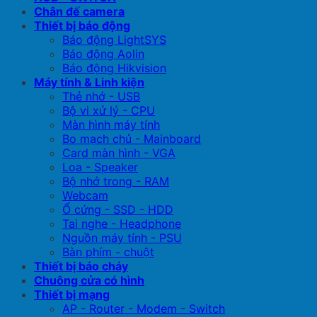
Chân đế camera
Thiết bị báo động
Báo động LightSYS
Báo động Aolin
Báo động Hikvision
Máy tính & Linh kiện
Thẻ nhớ - USB
Bộ vi xử lý - CPU
Màn hình máy tính
Bo mạch chủ - Mainboard
Card màn hình - VGA
Loa - Speaker
Bộ nhớ trong - RAM
Webcam
Ổ cứng - SSD - HDD
Tai nghe - Headphone
Nguồn máy tính - PSU
Bàn phím - chuột
Thiết bị báo cháy
Chuông cửa có hình
Thiết bị mạng
AP - Router - Modem - Switch