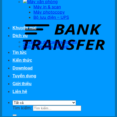
Máy văn phòng
Máy in & scan
Máy photocopy
Bộ lưu điện – UPS
Khuyến mại
Dịch vụ
Tư vấn, lắp đặt camera trọn gói
Dịch vụ sửa chữa máy tính
Tin tức
Kiến thức
Download
Tuyển dụng
Giới thiệu
Liên hệ
Tìm kiếm: