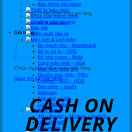
Báo động Hikvision
Thiết bị báo cháy
Chưa có sản phẩm trong giỏ hàng.
Khóa cửa thông minh
Chuông cửa có hình
Quay trở lại cửa hàng
Báo giờ
Giỏ hàng
Kiểm soát vào ra
Máy tính & Linh kiện
Bo mạch chủ – Mainboard
Bộ vi xử lý – CPU
Bộ nhớ trong – RAM
Card màn hình – VGA
Chưa có sản phẩm trong giỏ hàng.
Màn hình máy tính
Nguồn máy tính – PSU
Quay trở lại cửa hàng
Ổ cứng – SSD – HDD
Bàn phím – chuột
Webcam
Thẻ nhớ – USB
Loa – Speaker
Thiết bị mạng
AP – Router – Modem – Switch
USB thu wifi
Dây mạng