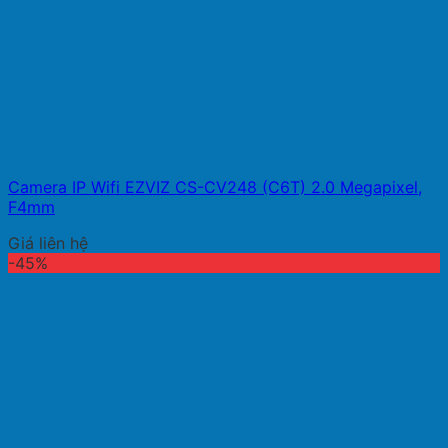
Camera IP Wifi EZVIZ CS-CV248 (C6T) 2.0 Megapixel,
F4mm
Giá liên hệ
-45%