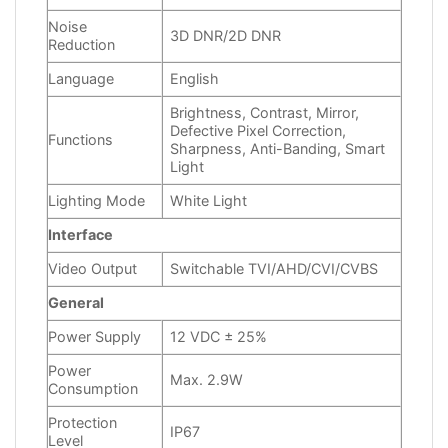
Noise
3D DNR/2D DNR
Reduction
Language
English
Brightness, Contrast, Mirror,
Defective Pixel Correction,
Functions
Sharpness, Anti-Banding, Smart
Light
Lighting Mode
White Light
Interface
Video Output
Switchable TVI/AHD/CVI/CVBS
General
Power Supply
12 VDC ± 25%
Power
Max. 2.9W
Consumption
Protection
IP67
Level