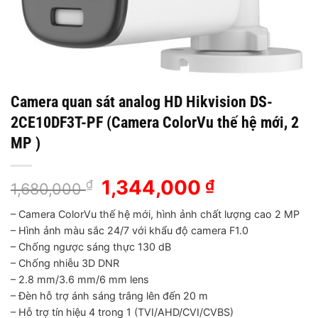
Camera quan sát analog HD Hikvision DS-
2CE10DF3T-PF (Camera ColorVu thế hệ mới, 2
MP )
Giá
1,344,000
Giá
₫
₫
1,680,000
gốc
hiện
– Camera ColorVu thế hệ mới, hình ảnh chất lượng cao 2 MP
là:
tại
– Hình ảnh màu sắc 24/7 với khẩu độ camera F1.0
1,680,000 ₫.
là:
– Chống ngược sáng thực 130 dB
1,344,000 ₫
– Chống nhiễu 3D DNR
– 2.8 mm/3.6 mm/6 mm lens
– Đèn hỗ trợ ánh sáng trắng lên đến 20 m
– Hỗ trợ tín hiệu 4 trong 1 (TVI/AHD/CVI/CVBS)