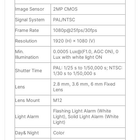
Image Sensor
2MP CMOS
Signal System
PAL/NTSC
Frame Rate
1080p@25fps/30fps
Resolution
1920 (H) × 1080 (V)
Min.
0.0005 Lux@(F1.0, AGC ON), 0
Illumination
Lux with white light ON
PAL: 1/25 s to 1/50,000 s; NTSC:
Shutter Time
1/30 s to 1/50,000 s
2.8 mm, 3.6 mm, 6 mm Fixed
Lens
Lens
Lens Mount
M12
Flashing Light Alarm (White
Light Alarm
Light), Solid Light Alarm (White
Light)
Day& Night
Color