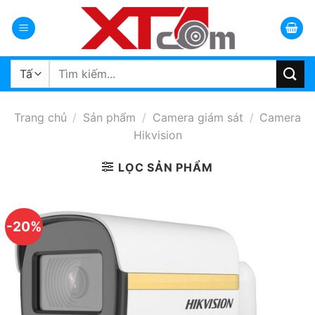
Bỏ
qua
nội
dung
Tìm
kiếm:
Trang chủ
/
Sản phẩm
/
Camera giám sát
/
Camera
Hikvision
LỌC SẢN PHẨM
-20%