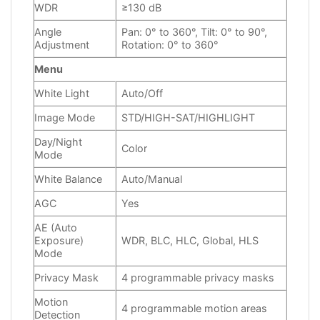
WDR
≥130 dB
Angle
Pan: 0° to 360°, Tilt: 0° to 90°,
Adjustment
Rotation: 0° to 360°
Menu
White Light
Auto/Off
Image Mode
STD/HIGH-SAT/HIGHLIGHT
Day/Night
Color
Mode
White Balance
Auto/Manual
AGC
Yes
AE (Auto
Exposure)
WDR, BLC, HLC, Global, HLS
Mode
Privacy Mask
4 programmable privacy masks
Motion
4 programmable motion areas
Detection