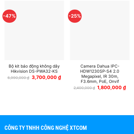
-47%
-25%
Bộ kit báo động không dây
Camera Dahua IPC-
Hikvision DS-PWA32-KS
HDW1230SP-S4 2.0
Megapixel, IR 30m,
Giá
Giá
3,700,000
₫
6,990,000
₫
gốc
hiện
F3.6mm, PoE, Onvif
là:
tại
Giá
Giá
1,800,000
₫
2,400,000
₫
6,990,000 ₫.
là:
gốc
hiện
3,700,000 ₫.
là:
tại
2,400,000 ₫.
là:
1,80
CÔNG TY TNHH CÔNG NGHỆ XTCOM