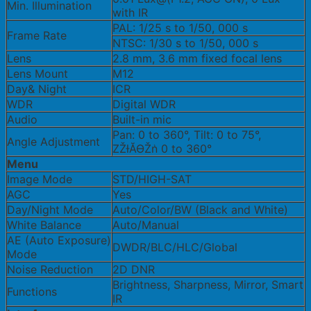
Min. Illumination
with IR
PAL: 1/25 s to 1/50, 000 s
Frame Rate
NTSC: 1/30 s to 1/50, 000 s
Lens
2.8 mm, 3.6 mm fixed focal lens
Lens Mount
M12
Day& Night
ICR
WDR
Digital WDR
Audio
Built-in mic
Pan: 0 to 360°, Tilt: 0 to 75°,
Angle Adjustment
ZŽƚĂƟŽn͗ 0 to 360°
Menu
Image Mode
STD/HIGH-SAT
AGC
Yes
Day/Night Mode
Auto/Color/BW (Black and White)
White Balance
Auto/Manual
AE (Auto Exposure)
DWDR/BLC/HLC/Global
Mode
Noise Reduction
2D DNR
Brightness, Sharpness, Mirror, Smart
Functions
IR