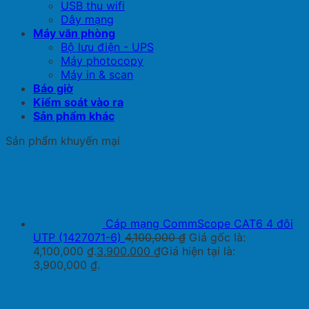
USB thu wifi
Dây mạng
Máy văn phòng
Bộ lưu điện - UPS
Máy photocopy
Máy in & scan
Báo giờ
Kiểm soát vào ra
Sản phẩm khác
Sản phẩm khuyến mại
Cáp mạng CommScope CAT6 4 đôi
UTP (1427071-6)
4,100,000
₫
Giá gốc là:
4,100,000 ₫.
3,900,000
₫
Giá hiện tại là:
3,900,000 ₫.