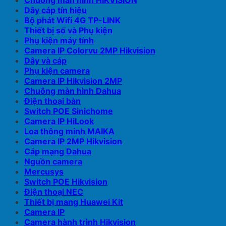
Chuông màn hình HIKVISION
Dây cáp tín hiệu
Bộ phát Wifi 4G TP-LINK
Thiết bị số và Phụ kiện
Phụ kiện máy tính
Camera IP Colorvu 2MP Hikvision
Dây và cáp
Phụ kiện camera
Camera IP Hikvision 2MP
Chuông màn hình Dahua
Điện thoại bàn
Switch POE Sinichome
Camera IP HiLook
Loa thông minh MAIKA
Camera IP 2MP Hikvision
Cáp mạng Dahua
Nguồn camera
Mercusys
Switch POE Hikvision
Điện thoại NEC
Thiết bị mang Huawei Kit
Camera IP
Camera hành trình Hikvision