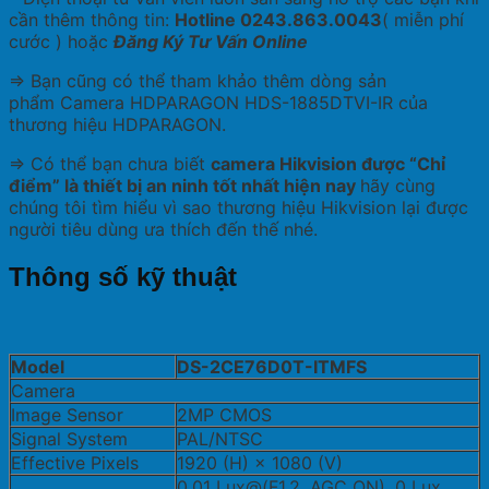
cần thêm thông tin:
Hotline 0243.863.0043
( miễn phí
cước ) hoặc
Đăng Ký Tư Vấn Online
=> Bạn cũng có thể tham khảo thêm dòng sản
phẩm Camera HDPARAGON HDS-1885DTVI-IR của
thương hiệu HDPARAGON.
=> Có thể bạn chưa biết
camera Hikvision được “Chỉ
điểm” là thiết bị an ninh tốt nhất hiện nay
hãy cùng
chúng tôi tìm hiểu vì sao thương hiệu Hikvision lại được
người tiêu dùng ưa thích đến thế nhé.
Thông số kỹ thuật
Model
DS-2CE76D0T-ITMFS
Camera
Image Sensor
2MP CMOS
Signal System
PAL/NTSC
Effective Pixels
1920 (H) × 1080 (V)
0.01 Lux@(F1.2, AGC ON), 0 Lux