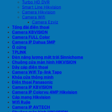
Turbo HD DVR
Smart Line Hikvision
Camera Hikvision
Camera Wifi
Camera Ezviz
Tổng đài điện thoại
Camera KBVISION
Camera FULL Color
Camera IP Dahua 5MP
Ổ cứng
TPLINK
Đèn năng lượng mặt trời Sinnichome
Chuông cửa màn hình HIKVISION
Dây cáp điện thoại
Camera Wifi Tp-link Tapo
Khóa cửa thông minh
Điện thoại Panasonic
Camera IP KBVISION
Camera IP Colorvu 4MP Hikvision
Cáp mạng Hikvision
Wifi Rujie
Camera IP AVTECH