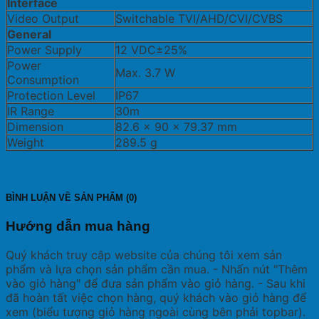
Interface
Video Output
Switchable TVI/AHD/CVI/CVBS
General
Power Supply
12 VDC±25%
Power
Max. 3.7 W
Consumption
Protection Level
IP67
IR Range
30m
Dimension
82.6 × 90 × 79.37 mm
Weight
289.5 g
BÌNH LUẬN VỀ SẢN PHẨM (0)
Hướng dẫn mua hàng
Quý khách truy cập website của chúng tôi xem sản
phẩm và lựa chọn sản phẩm cần mua. - Nhấn nút "Thêm
vào giỏ hàng" để đưa sản phẩm vào giỏ hàng. - Sau khi
đã hoàn tất việc chọn hàng, quý khách vào giỏ hàng để
xem (biểu tượng giỏ hàng ngoài cùng bên phải topbar).