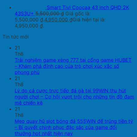
Smart Tivi Coocaa 43 inch QHD 2K
43S3U+
5,500,000
₫
Giá gốc là:
5,500,000 ₫.
4,950,000
₫
Giá hiện tại là:
4,950,000 ₫.
Tin tức mới
21
Th8
Trải nghiệm game xèng 777 tại cổng game HUBET
– Khám phá đỉnh cao của trò chơi xúc xắc số
phong phú
21
Th8
Lý do cá cược trực tiếp đá gà tại 99WIN thu hút
người chơi – Cơ hội vượt trội cho những tín đồ đam
mê chiến kê
21
Th8
Mẹo quay hũ slot bóng đá 555WIN để trúng tiền tỷ
– Bí quyết chinh phục đặc sắc của game đổi
thưởng hot nhất hiện nay