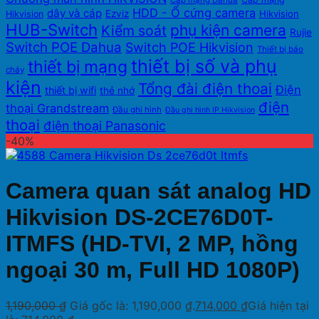
Cáp mạng Dahua
HDD - Ổ cứng camera
dây và cáp
Ezviz
Hikvision
Hikvision
HUB-Switch
phụ kiện camera
Kiểm soát
Rujie
Switch POE Dahua
Switch POE Hikvision
Thiết bị báo
thiết bị số và phụ
thiết bị mạng
cháy
kiện
Tổng đài điện thoai
Điện
thiết bị wifi
thẻ nhớ
điện
thoại Grandstream
Đầu ghi hình
Đầu ghi hình IP Hikvision
thoại
điện thoại Panasonic
-40%
Camera quan sát analog HD
Hikvision DS-2CE76D0T-
ITMFS (HD-TVI, 2 MP, hồng
ngoại 30 m, Full HD 1080P)
1,190,000
₫
Giá gốc là: 1,190,000 ₫.
714,000
₫
Giá hiện tại