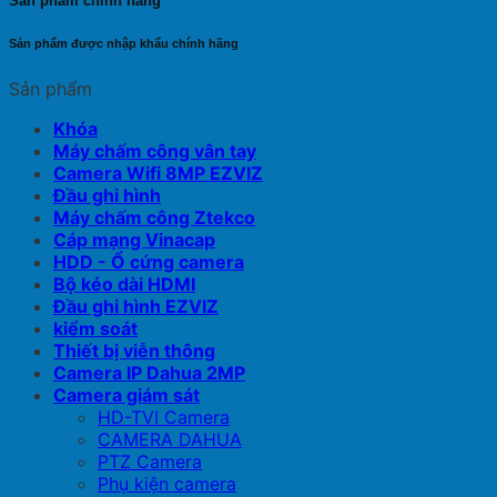
Sản phẩm chính hãng
Sản phẩm được nhập khẩu chính hãng
Sản phẩm
Khóa
Máy chấm công vân tay
Camera Wifi 8MP EZVIZ
Đầu ghi hình
Máy chấm công Ztekco
Cáp mạng Vinacap
HDD - Ổ cứng camera
Bộ kéo dài HDMI
Đầu ghi hình EZVIZ
kiểm soát
Thiết bị viễn thông
Camera IP Dahua 2MP
Camera giám sát
HD-TVI Camera
CAMERA DAHUA
PTZ Camera
Phụ kiện camera