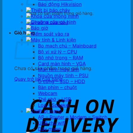
Báo động Hikvision
Thiết bị báo cháy
Chưa có sản phẩm trong giỏ hàng.
Khóa cửa thông minh
Chuông cửa có hình
Quay trở lại cửa hàng
Báo giờ
Giỏ hàng
Kiểm soát vào ra
Máy tính & Linh kiện
Bo mạch chủ – Mainboard
Bộ vi xử lý – CPU
Bộ nhớ trong – RAM
Card màn hình – VGA
Chưa có sản phẩm trong giỏ hàng.
Màn hình máy tính
Nguồn máy tính – PSU
Quay trở lại cửa hàng
Ổ cứng – SSD – HDD
Bàn phím – chuột
Webcam
Thẻ nhớ – USB
Loa – Speaker
Thiết bị mạng
AP – Router – Modem – Switch
USB thu wifi
Dây mạng