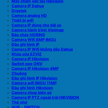
Máy chấm vân tay Hikvision
Camera IP Dahua
Draytek
Camera analog HD
Thiết bị wifi
Camera IP dùng cho bãi xe
Camera hành trình Vietmap
Báo cháy HORING
Camera Wifi 8MP IMOU
Đầu ghi hình IP
Camera IP Wifi không dây Dahua
Khóa cửa EZVIZ
Camera IP Hikvision
Switch poe ONV
Camera IP Hikvision 4MP
Chuông
Đầu ghi hình IP Hikvision
Camera wifi IMOU 11MP
Đầu ghi hình Hikvision
Camera chụp biển số
Camera IP PTZ ngoài trời HIKVISION
Thẻ nhớ
HUB - SWITCH