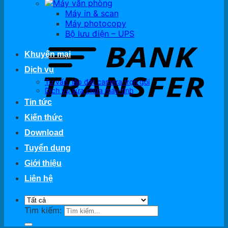
Máy văn phòng
Máy in & scan
Máy photocopy
Bộ lưu điện – UPS
Khuyến mại
Dịch vụ
Tư vấn, lắp đặt camera trọn gói
Dịch vụ sửa chữa máy tính
Tin tức
Kiến thức
Download
Tuyển dụng
Giới thiệu
Liên hệ
Tìm kiếm: