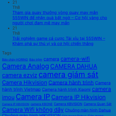
21
Th8
Tham gia quay thưởng vòng quay may mắn
555WIN để nhận quà bất ngờ – Cơ hội vàng cho
người chơi đam mê may mắn
21
Th8
Trải nghiệm game cá cược Tài xỉu tại 555WIN –
Khám phá sự thú vị và cơ hội chiến thắng
Tags
camera-wifi
camera
Báo cháy HORING
Báo trộm
Camera Analog
CAMERA DAHUA
camera giám sát
camera ezviz
Camera Hikvision
Camera hành trình
Camera
camera
hành trình Vietmap
Camera hành trình Xiaomi
Camera IP
Camera IP Hikvision
imou
Camera KBVISION
Camera Quan Sát
camera KBONE
Camera IP KBVISION
Camera Wifi không dây
Chuông màn hình Dahua
Chuông màn hình HIKVISION
Cáp mạng