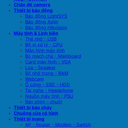
Chân đế camera
Thiết bị báo động
Báo động LightSYS
Báo động Aolin
Báo động Hikvision
Máy tính & Linh kiện
Thẻ nhớ - USB
Bộ vi xử lý - CPU
Màn hình máy tính
Bo mạch chủ - Mainboard
Card màn hình - VGA
Loa - Speaker
Bộ nhớ trong - RAM
Webcam
Ổ cứng - SSD - HDD
Tai nghe - Headphone
Nguồn máy tính - PSU
Bàn phím - chuột
Thiết bị báo cháy
Chuông cửa có hình
Thiết bị mạng
AP - Router - Modem - Switch