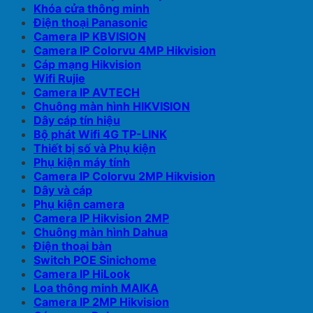
Khóa cửa thông minh
Điện thoại Panasonic
Camera IP KBVISION
Camera IP Colorvu 4MP Hikvision
Cáp mạng Hikvision
Wifi Rujie
Camera IP AVTECH
Chuông màn hình HIKVISION
Dây cáp tín hiệu
Bộ phát Wifi 4G TP-LINK
Thiết bị số và Phụ kiện
Phụ kiện máy tính
Camera IP Colorvu 2MP Hikvision
Dây và cáp
Phụ kiện camera
Camera IP Hikvision 2MP
Chuông màn hình Dahua
Điện thoại bàn
Switch POE Sinichome
Camera IP HiLook
Loa thông minh MAIKA
Camera IP 2MP Hikvision