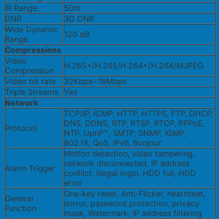
IR Range
50m
DNR
3D DNR
Wide Dynamic
120 dB
Range
Compressions
Video
H.265+/H.265/H.264+/H.264/MJPEG
Compression
Video bit rate
32Kbps~16Mbps
Triple Streams
Yes
Network
TCP/IP, ICMP, HTTP, HTTPS, FTP, DHCP,
DNS, DDNS, RTP, RTSP, RTCP, PPPoE,
Protocol
NTP, UpnP™, SMTP, SNMP, IGMP,
802.1X, QoS, IPv6, Bonjour
Motion detection, video tampering,
network disconnected, IP address
Alarm Trigger
conflict, illegal login, HDD full, HDD
error
One-key reset, Anti-Flicker, heartbeat,
General
mirror, password protection, privacy
Function
mask, Watermark, IP address filtering