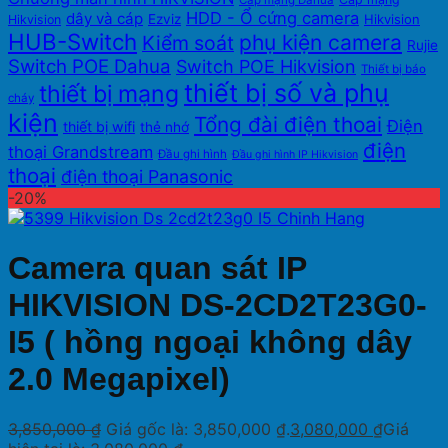
Cáp mạng Dahua
HDD - Ổ cứng camera
dây và cáp
Ezviz
Hikvision
Hikvision
HUB-Switch
phụ kiện camera
Kiểm soát
Rujie
Switch POE Dahua
Switch POE Hikvision
Thiết bị báo
thiết bị số và phụ
thiết bị mạng
cháy
kiện
Tổng đài điện thoai
Điện
thiết bị wifi
thẻ nhớ
điện
thoại Grandstream
Đầu ghi hình
Đầu ghi hình IP Hikvision
thoại
điện thoại Panasonic
-20%
Camera quan sát IP
HIKVISION DS-2CD2T23G0-
I5 ( hồng ngoại không dây
2.0 Megapixel)
3,850,000
₫
Giá gốc là: 3,850,000 ₫.
3,080,000
₫
Giá