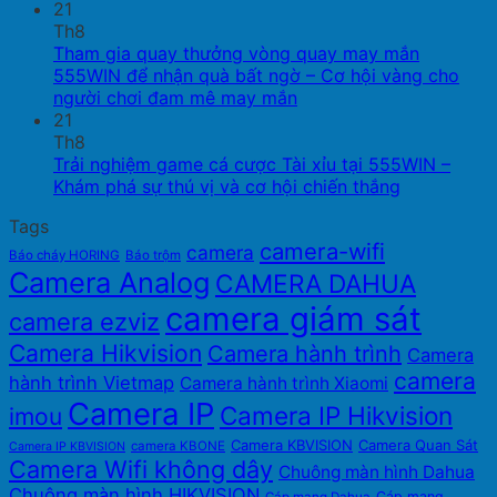
21
Th8
Tham gia quay thưởng vòng quay may mắn
555WIN để nhận quà bất ngờ – Cơ hội vàng cho
người chơi đam mê may mắn
21
Th8
Trải nghiệm game cá cược Tài xỉu tại 555WIN –
Khám phá sự thú vị và cơ hội chiến thắng
Tags
camera-wifi
camera
Báo cháy HORING
Báo trộm
Camera Analog
CAMERA DAHUA
camera giám sát
camera ezviz
Camera Hikvision
Camera hành trình
Camera
camera
hành trình Vietmap
Camera hành trình Xiaomi
Camera IP
Camera IP Hikvision
imou
Camera KBVISION
Camera Quan Sát
camera KBONE
Camera IP KBVISION
Camera Wifi không dây
Chuông màn hình Dahua
Chuông màn hình HIKVISION
Cáp mạng