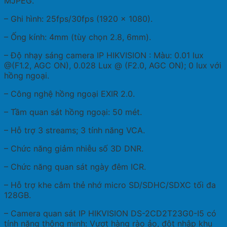
MJPEG.
– Ghi hình: 25fps/30fps (1920 x 1080).
– Ống kính: 4mm (tùy chọn 2.8, 6mm).
– Độ nhạy sáng camera IP HIKVISION : Màu: 0.01 lux
@(F1.2, AGC ON), 0.028 Lux @ (F2.0, AGC ON); 0 lux với
hồng ngoại.
– Công nghệ hồng ngoại EXIR 2.0.
– Tầm quan sát hồng ngoại: 50 mét.
– Hỗ trợ 3 streams; 3 tính năng VCA.
– Chức năng giảm nhiễu số 3D DNR.
– Chức năng quan sát ngày đêm ICR.
– Hỗ trợ khe cắm thẻ nhớ micro SD/SDHC/SDXC tối đa
128GB.
– Camera quan sát IP HIKVISION DS-2CD2T23G0-I5 có
tính năng thông minh: Vượt hàng rào ảo, đột nhập khu