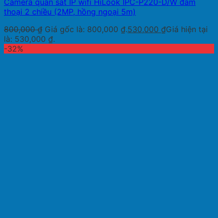
Camera quan sát IP wifi HiLook IPC-P220-D/W đàm
thoại 2 chiều (2MP, hồng ngoại 5m)
800,000
₫
Giá gốc là: 800,000 ₫.
530,000
₫
Giá hiện tại
là: 530,000 ₫.
-32%