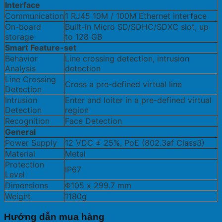
Interface
Communication
1 RJ45 10M / 100M Ethernet interface
On-board
Built-in Micro SD/SDHC/SDXC slot, up
storage
to 128 GB
Smart Feature-set
Behavior
Line crossing detection, intrusion
Analysis
detection
Line Crossing
Cross a pre-defined virtual line
Detection
Intrusion
Enter and loiter in a pre-defined virtual
Detection
region
Recognition
Face Detection
General
Power Supply
12 VDC ± 25%, PoE (802.3af Class3)
Material
Metal
Protection
IP67
Level
Dimensions
Φ105 x 299.7 mm
Weight
1180g
Hướng dẫn mua hàng