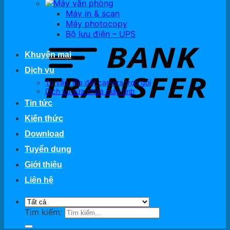
Máy văn phòng
Máy in & scan
Máy photocopy
Bộ lưu điện – UPS
Khuyến mại
Dịch vụ
Tư vấn, lắp đặt camera trọn gói
Dịch vụ sửa chữa máy tính
Tin tức
Kiến thức
Download
Tuyển dụng
Giới thiệu
Liên hệ
Tìm kiếm: