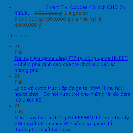
Smart Tivi Coocaa 43 inch QHD 2K
43S3U+
5,500,000
₫
Giá gốc là:
5,500,000 ₫.
4,950,000
₫
Giá hiện tại là:
4,950,000 ₫.
Tin tức mới
21
Th8
Trải nghiệm game xèng 777 tại cổng game HUBET
– Khám phá đỉnh cao của trò chơi xúc xắc số
phong phú
21
Th8
Lý do cá cược trực tiếp đá gà tại 99WIN thu hút
người chơi – Cơ hội vượt trội cho những tín đồ đam
mê chiến kê
21
Th8
Mẹo quay hũ slot bóng đá 555WIN để trúng tiền tỷ
– Bí quyết chinh phục đặc sắc của game đổi
thưởng hot nhất hiện nay