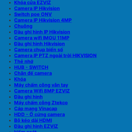
Khóa cửa EZVIZ
Camera IP Hikvision
Switch poe ONV
Camera IP Hikvision 4MP
Chuông
Đầu ghi hình IP Hikvision
Camera wifi IMOU 11MP
Đầu ghi hình Hikvision
Camera chụp biển số
Camera IP PTZ ngoài trời HIKVISION
Thẻ nhớ
HUB - SWITCH
Chân đế camera
Khóa
Máy chấm công vân tay
Camera Wifi 8MP EZVIZ
Đầu ghi hình
Máy chấm công Ztekco
Cáp mạng Vinacap
HDD - Ổ cứng camera
Bộ kéo dài HDMI
Đầu ghi hình EZVIZ