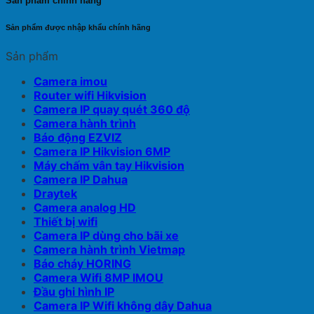
Sản phẩm chính hãng
Sản phẩm được nhập khẩu chính hãng
Sản phẩm
Camera imou
Router wifi Hikvision
Camera IP quay quét 360 độ
Camera hành trình
Báo động EZVIZ
Camera IP Hikvision 6MP
Máy chấm vân tay Hikvision
Camera IP Dahua
Draytek
Camera analog HD
Thiết bị wifi
Camera IP dùng cho bãi xe
Camera hành trình Vietmap
Báo cháy HORING
Camera Wifi 8MP IMOU
Đầu ghi hình IP
Camera IP Wifi không dây Dahua