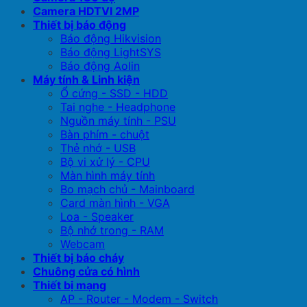
Camera HDTVI 2MP
Thiết bị báo động
Báo động Hikvision
Báo động LightSYS
Báo động Aolin
Máy tính & Linh kiện
Ổ cứng - SSD - HDD
Tai nghe - Headphone
Nguồn máy tính - PSU
Bàn phím - chuột
Thẻ nhớ - USB
Bộ vi xử lý - CPU
Màn hình máy tính
Bo mạch chủ - Mainboard
Card màn hình - VGA
Loa - Speaker
Bộ nhớ trong - RAM
Webcam
Thiết bị báo cháy
Chuông cửa có hình
Thiết bị mạng
AP - Router - Modem - Switch