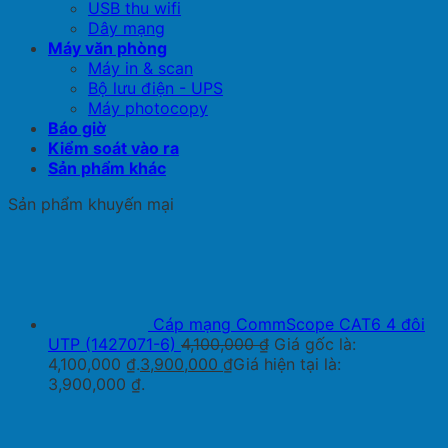
USB thu wifi
Dây mạng
Máy văn phòng
Máy in & scan
Bộ lưu điện - UPS
Máy photocopy
Báo giờ
Kiểm soát vào ra
Sản phẩm khác
Sản phẩm khuyến mại
Cáp mạng CommScope CAT6 4 đôi
UTP (1427071-6)
4,100,000
₫
Giá gốc là:
4,100,000 ₫.
3,900,000
₫
Giá hiện tại là:
3,900,000 ₫.