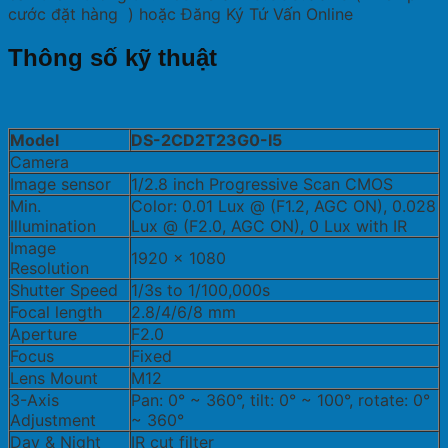
cước đặt hàng ) hoặc Đăng Ký Tứ Vấn Online
Thông số kỹ thuật
Model
DS-2CD2T23G0-I5
Camera
Image sensor
1/2.8 inch Progressive Scan CMOS
Min.
Color: 0.01 Lux @ (F1.2, AGC ON), 0.028
Illumination
Lux @ (F2.0, AGC ON), 0 Lux with IR
Image
1920 × 1080
Resolution
Shutter Speed
1/3s to 1/100,000s
Focal length
2.8/4/6/8 mm
Aperture
F2.0
Focus
Fixed
Lens Mount
M12
3-Axis
Pan: 0° ~ 360°, tilt: 0° ~ 100°, rotate: 0°
Adjustment
~ 360°
Day & Night
IR cut filter