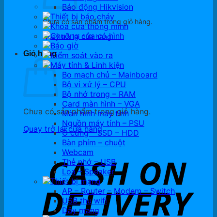
Báo động Hikvision
Thiết bị báo cháy
Chưa có sản phẩm trong giỏ hàng.
Khóa cửa thông minh
Chuông cửa có hình
Quay trở lại cửa hàng
Báo giờ
Giỏ hàng
Kiểm soát vào ra
Máy tính & Linh kiện
Bo mạch chủ – Mainboard
Bộ vi xử lý – CPU
Bộ nhớ trong – RAM
Card màn hình – VGA
Chưa có sản phẩm trong giỏ hàng.
Màn hình máy tính
Nguồn máy tính – PSU
Quay trở lại cửa hàng
Ổ cứng – SSD – HDD
Bàn phím – chuột
Webcam
Thẻ nhớ – USB
Loa – Speaker
Thiết bị mạng
AP – Router – Modem – Switch
USB thu wifi
Dây mạng