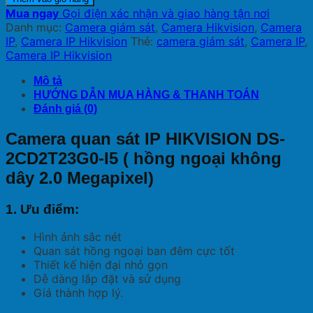
Mua ngay
Gọi điện xác nhận và giao hàng tận nơi
Danh mục:
Camera giám sát
,
Camera Hikvision
,
Camera
IP
,
Camera IP Hikvision
Thẻ:
camera giám sát
,
Camera IP
,
Camera IP Hikvision
Mô tả
HƯỚNG DẪN MUA HÀNG & THANH TOÁN
Đánh giá (0)
Camera quan sát IP HIKVISION DS-
2CD2T23G0-I5 ( hồng ngoại không
dây 2.0 Megapixel)
1. Ưu điểm:
Hình ảnh sắc nét
Quan sát hồng ngoại ban đêm cực tốt
Thiết kế hiện đại nhỏ gọn
Dễ dàng lắp đặt và sử dụng
Giá thành hợp lý.