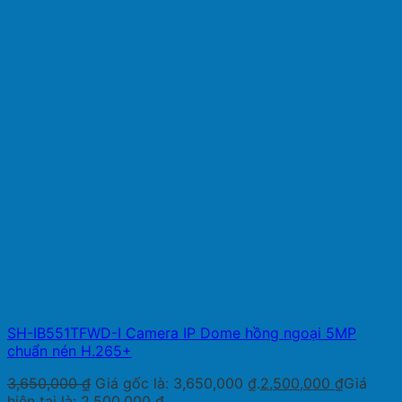
SH-IB551TFWD-I Camera IP Dome hồng ngoại 5MP
chuẩn nén H.265+
3,650,000
₫
Giá gốc là: 3,650,000 ₫.
2,500,000
₫
Giá
hiện tại là: 2,500,000 ₫.