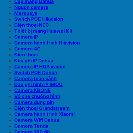
Cáp mạng Dahua
Nguồn camera
Mercusys
Switch POE Hikvision
Điện thoại NEC
Thiết bị mang Huawei Kit
Camera IP
Camera hành trình Hikvision
Camera 4G
Điện thoại
Đầu ghi IP Dahua
Camera IP HDParagon
Switch POE Dahua
Camera toàn cảnh
Đầu ghi hình IP IMOU
Camera KBONE
Vỏ che chuông hình
Camera dùng pin
Điện thoại Grandstream
Camera hành trình Xiaomi
Camera Wifi Dahua
Camera Tenda
Camera 180 độ