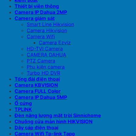
kiểm soát
Thiết bị viễn thông
Camera IP Dahua 2MP
Camera giám sát
Smart Line Hikvision
Camera Hikvision
Camera Wifi
Camera Ezviz
HD-TVI Camera
CAMERA DAHUA
PTZ Camera
Phụ kiện camera
Turbo HD DVR
Tổng đài điện thoại
Camera KBVISION
Camera FULL Color
Camera IP Dahua 5MP
Ổ cứng
TPLINK
Đèn năng lượng mặt trời Sinnichome
Chuông cửa màn hình HIKVISION
Dây cáp điện thoại
Camera Wifi Tp-link Tapo