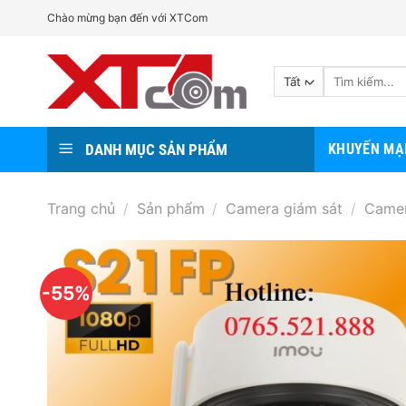
Bỏ
Chào mừng bạn đến với XTCom
qua
nội
Tìm
dung
kiếm:
DANH MỤC SẢN PHẨM
KHUYẾN MẠ
Trang chủ
/
Sản phẩm
/
Camera giám sát
/
Camer
-55%