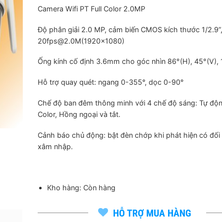
gốc
hiện
Camera Wifi PT Full Color 2.0MP
là:
tại
2,014,000 ₫.
là:
Độ phân giải 2.0 MP, cảm biến CMOS kích thước 1/2.9”
915,000 
20fps@2.0M(1920×1080)
Ống kính cố định 3.6mm cho góc nhìn 86°(H), 45°(V), 
Hỗ trợ quay quét: ngang 0-355°, dọc 0-90°
Chế độ ban đêm thông minh với 4 chế độ sáng: Tự động
Color, Hồng ngoại và tắt.
Cảnh báo chủ động: bật đèn chớp khi phát hiện có đối
xâm nhập.
Kho hàng: Còn hàng
HỖ TRỢ MUA HÀNG