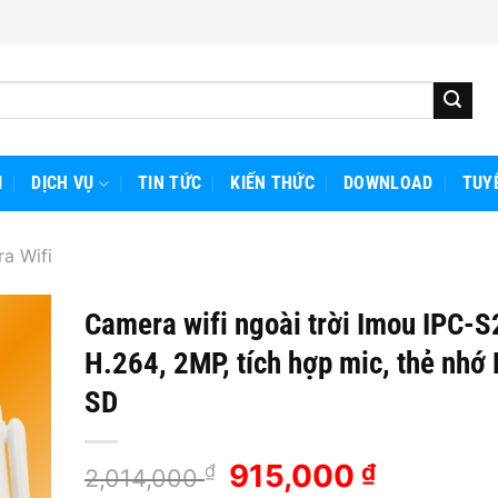
I
DỊCH VỤ
TIN TỨC
KIẾN THỨC
DOWNLOAD
TUY
a Wifi
Camera wifi ngoài trời Imou IPC-S
H.264, 2MP, tích hợp mic, thẻ nhớ
SD
Giá
915,000
Giá
₫
₫
2,014,000