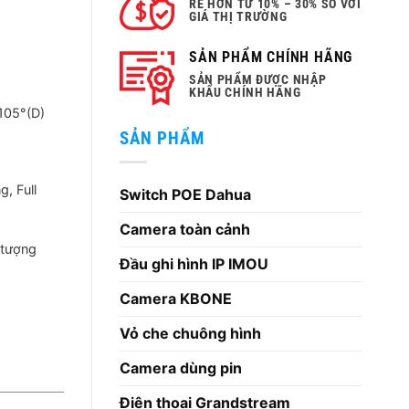
RẺ HƠN TỪ 10% – 30% SO VỚI
GIÁ THỊ TRƯỜNG
,
SẢN PHẨM CHÍNH HÃNG
₫.
SẢN PHẨM ĐƯỢC NHẬP
KHẨU CHÍNH HÃNG
105°(D)
SẢN PHẨM
, Full
Switch POE Dahua
Camera toàn cảnh
 tượng
Đầu ghi hình IP IMOU
Camera KBONE
Vỏ che chuông hình
Camera dùng pin
Điện thoại Grandstream