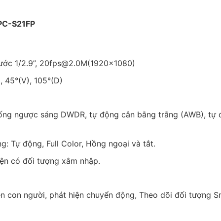
IPC-S21FP
hước 1/2.9”, 20fps@2.0M(1920×1080)
 45°(V), 105°(D)
ống ngược sáng DWDR, tự động cân bằng trắng (AWB), tự
: Tự động, Full Color, Hồng ngoại và tắt.
iện có đối tượng xâm nhập.
ện con người, phát hiện chuyển động, Theo dõi đối tượng S