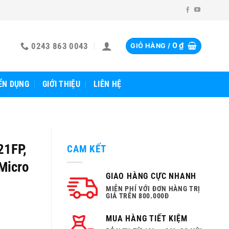
0243 863 0043
0
₫
GIỎ HÀNG /
ỂN DỤNG
GIỚI THIỆU
LIÊN HỆ
21FP,
CAM KẾT
 Micro
GIAO HÀNG CỰC NHANH
MIỄN PHÍ VỚI ĐƠN HÀNG TRỊ
GIÁ TRÊN 800.000Đ
MUA HÀNG TIẾT KIỆM