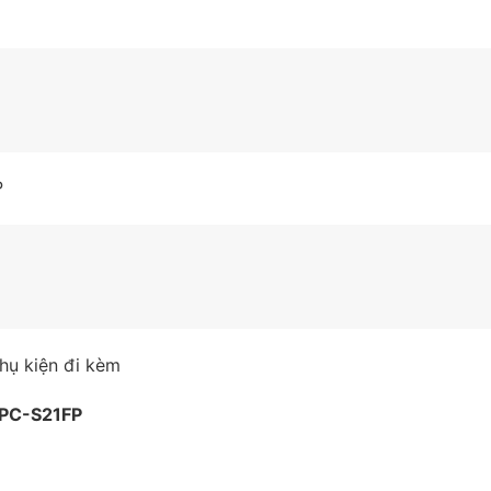
P
hụ kiện đi kèm
 IPC-S21FP