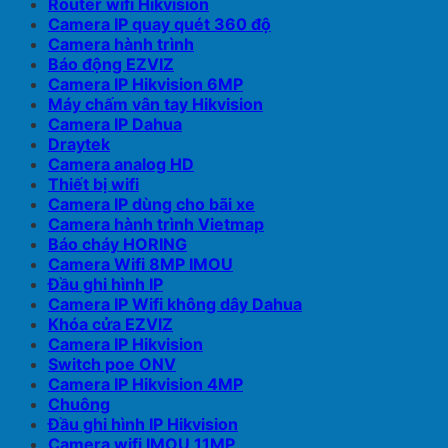
Router wifi Hikvision
Camera IP quay quét 360 độ
Camera hành trình
Báo động EZVIZ
Camera IP Hikvision 6MP
Máy chấm vân tay Hikvision
Camera IP Dahua
Draytek
Camera analog HD
Thiết bị wifi
Camera IP dùng cho bãi xe
Camera hành trình Vietmap
Báo cháy HORING
Camera Wifi 8MP IMOU
Đầu ghi hình IP
Camera IP Wifi không dây Dahua
Khóa cửa EZVIZ
Camera IP Hikvision
Switch poe ONV
Camera IP Hikvision 4MP
Chuông
Đầu ghi hình IP Hikvision
Camera wifi IMOU 11MP