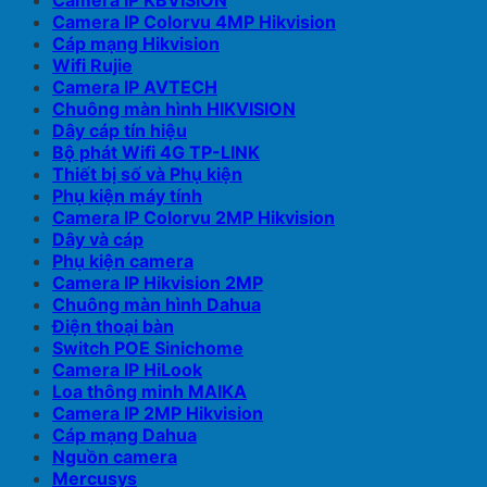
Camera IP KBVISION
Camera IP Colorvu 4MP Hikvision
Cáp mạng Hikvision
Wifi Rujie
Camera IP AVTECH
Chuông màn hình HIKVISION
Dây cáp tín hiệu
Bộ phát Wifi 4G TP-LINK
Thiết bị số và Phụ kiện
Phụ kiện máy tính
Camera IP Colorvu 2MP Hikvision
Dây và cáp
Phụ kiện camera
Camera IP Hikvision 2MP
Chuông màn hình Dahua
Điện thoại bàn
Switch POE Sinichome
Camera IP HiLook
Loa thông minh MAIKA
Camera IP 2MP Hikvision
Cáp mạng Dahua
Nguồn camera
Mercusys