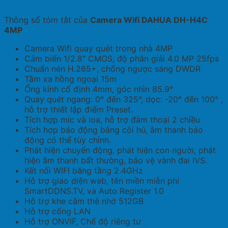
Thông số tóm tắt của
Camera Wifi DAHUA DH-H4C
4MP
Camera Wifi quay quét trong nhà 4MP
Cảm biến 1/2.8″ CMOS, độ phân giải 4.0 MP 25fps
Chuẩn nén H.265+, chống ngược sáng DWDR
Tầm xa hồng ngoại 15m
Ống kính cố định 4mm, góc nhìn 85.9°
Quay quét ngang: 0° đến 325°, dọc: -20° đến 100° ,
hỗ trợ thiết lập điểm Preset.
Tích hợp mic và loa, hỗ trợ đàm thoại 2 chiều
Tích hợp báo động bằng còi hú, âm thanh báo
động có thể tùy chỉnh.
Phát hiện chuyển động, phát hiện con người, phát
hiện âm thanh bất thường, bảo vệ vành đai IVS.
Kết nối WIFI băng tầng 2.4GHz
Hỗ trợ giao diện web, tên miền miễn phí
SmartDDNS.TV, và Auto Register 1.0
Hỗ trợ khe cắm thẻ nhớ 512GB
Hỗ trợ cổng LAN
Hỗ trợ ONVIF, Chế độ riêng tư