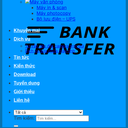
Máy văn phòng
Máy in & scan
Máy photocopy
Bộ lưu điện – UPS
Khuyến mại
Dịch vụ
Tư vấn, lắp đặt camera trọn gói
Dịch vụ sửa chữa máy tính
Tin tức
Kiến thức
Download
Tuyển dụng
Giới thiệu
Liên hệ
Tìm kiếm: