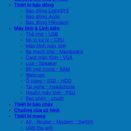
Thiết bị báo động
Báo động LightSYS
Báo động Aolin
Báo động Hikvision
Máy tính & Linh kiện
Thẻ nhớ - USB
Bộ vi xử lý - CPU
Màn hình máy tính
Bo mạch chủ - Mainboard
Card màn hình - VGA
Loa - Speaker
Bộ nhớ trong - RAM
Webcam
Ổ cứng - SSD - HDD
Tai nghe - Headphone
Nguồn máy tính - PSU
Bàn phím - chuột
Thiết bị báo cháy
Chuông cửa có hình
Thiết bị mạng
AP - Router - Modem - Switch
USB thu wifi