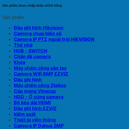
Sản phẩm được nhập khẩu chính hãng
Sản phẩm
Đầu ghi hình Hikvision
Camera chụp biển số
Camera IP PTZ ngoài trời HIKVISION
Thẻ nhớ
HUB - SWITCH
Chân đế camera
Khóa
Máy chấm công vân tay
Camera Wifi 8MP EZVIZ
Đầu ghi hình
Máy chấm công Ztekco
Cáp mạng Vinacap
HDD - Ổ cứng camera
Bộ kéo dài HDMI
Đầu ghi hình EZVIZ
kiểm soát
Thiết bị viễn thông
Camera IP Dahua 2MP