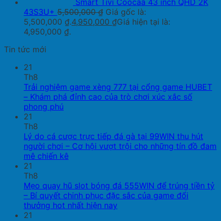
Smart Tivi Coocaa 43 inch QHD 2K
43S3U+
5,500,000
₫
Giá gốc là:
5,500,000 ₫.
4,950,000
₫
Giá hiện tại là:
4,950,000 ₫.
Tin tức mới
21
Th8
Trải nghiệm game xèng 777 tại cổng game HUBET
– Khám phá đỉnh cao của trò chơi xúc xắc số
phong phú
21
Th8
Lý do cá cược trực tiếp đá gà tại 99WIN thu hút
người chơi – Cơ hội vượt trội cho những tín đồ đam
mê chiến kê
21
Th8
Mẹo quay hũ slot bóng đá 555WIN để trúng tiền tỷ
– Bí quyết chinh phục đặc sắc của game đổi
thưởng hot nhất hiện nay
21