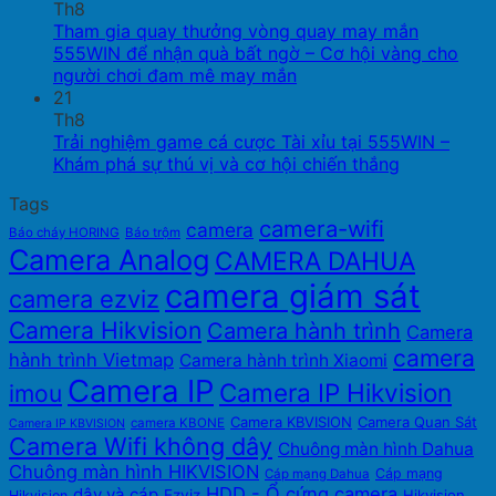
Th8
Tham gia quay thưởng vòng quay may mắn
555WIN để nhận quà bất ngờ – Cơ hội vàng cho
người chơi đam mê may mắn
21
Th8
Trải nghiệm game cá cược Tài xỉu tại 555WIN –
Khám phá sự thú vị và cơ hội chiến thắng
Tags
camera-wifi
camera
Báo cháy HORING
Báo trộm
Camera Analog
CAMERA DAHUA
camera giám sát
camera ezviz
Camera Hikvision
Camera hành trình
Camera
camera
hành trình Vietmap
Camera hành trình Xiaomi
Camera IP
Camera IP Hikvision
imou
Camera KBVISION
Camera Quan Sát
camera KBONE
Camera IP KBVISION
Camera Wifi không dây
Chuông màn hình Dahua
Chuông màn hình HIKVISION
Cáp mạng
Cáp mạng Dahua
HDD - Ổ cứng camera
dây và cáp
Ezviz
Hikvision
Hikvision