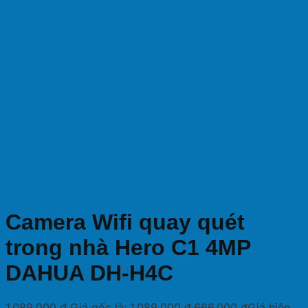
Camera Wifi quay quét
trong nhà Hero C1 4MP
DAHUA DH-H4C
1,089,000
₫
Giá gốc là: 1,089,000 ₫.
666,000
₫
Giá hiện