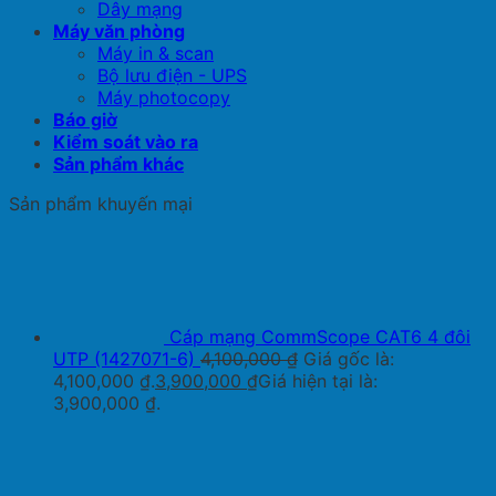
Dây mạng
Máy văn phòng
Máy in & scan
Bộ lưu điện - UPS
Máy photocopy
Báo giờ
Kiểm soát vào ra
Sản phẩm khác
Sản phẩm khuyến mại
Cáp mạng CommScope CAT6 4 đôi
UTP (1427071-6)
4,100,000
₫
Giá gốc là:
4,100,000 ₫.
3,900,000
₫
Giá hiện tại là:
3,900,000 ₫.