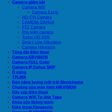
Camera giám sát
Camera Wifi
Camera Ezviz
HD-TVI Camera
CAMERA DAHUA
PTZ Camera
Phụ kiện camera
Turbo HD DVR
Smart Line Hikvision
Camera Hikvision
Tổng đài điện thoại
Camera KBVISION
Camera FULL Color
Camera IP Dahua 5MP
Ổ cứng
TPLINK
Đèn năng lượng mặt trời Sinnichome
Chuông cửa màn hình HIKVISION
Dây cáp điện thoại
Camera Wifi Tp-link Tapo
Khóa cửa thông minh
Điện thoại Panasonic