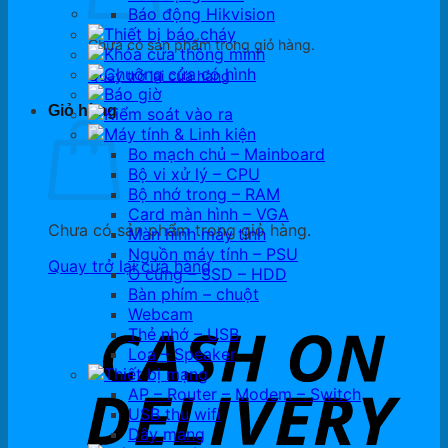
Báo động Hikvision
Thiết bị báo cháy
Chưa có sản phẩm trong giỏ hàng.
Khóa cửa thông minh
Chuông cửa có hình
Quay trở lại cửa hàng
Báo giờ
Giỏ hàng
Kiểm soát vào ra
Máy tính & Linh kiện
Bo mạch chủ – Mainboard
Bộ vi xử lý – CPU
Bộ nhớ trong – RAM
Card màn hình – VGA
Chưa có sản phẩm trong giỏ hàng.
Màn hình máy tính
Nguồn máy tính – PSU
Quay trở lại cửa hàng
Ổ cứng – SSD – HDD
Bàn phím – chuột
Webcam
Thẻ nhớ – USB
Loa – Speaker
Thiết bị mạng
AP – Router – Modem – Switch
USB thu wifi
Dây mạng