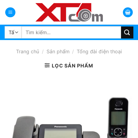
Bỏ
qua
nội
dung
Tìm
kiếm:
Trang chủ
/
Sản phẩm
/
Tổng đài điện thoại
LỌC SẢN PHẨM