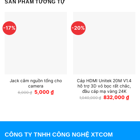
SẢN PHẨM TƯƠNG TỰ
-17%
-20%
Jack cắm nguồn tổng cho
Cáp HDMI Unitek 20M V1.4
camera
hỗ trợ 3D vỏ bọc rất chắc,
đầu cáp mạ vàng 24K
Giá
Giá
5,000
₫
6,000
₫
gốc
hiện
Giá
Giá
832,000
₫
1,040,000
₫
là:
tại
gốc
hiện
6,000 ₫.
là:
là:
tại
5,000 ₫.
1,040,000 ₫.
là:
832,
CÔNG TY TNHH CÔNG NGHỆ XTCOM