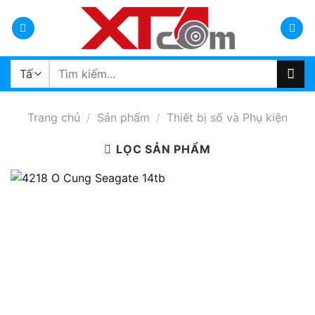
Bỏ
qua
nội
dung
Tìm
kiếm:
Trang chủ
/
Sản phẩm
/
Thiết bị số và Phụ kiện
LỌC SẢN PHẨM