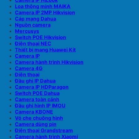
Camera IP HiLook
Loa thông minh MAIKA
Camera IP 2MP Hikvision
Cáp mạng Dahua
Nguồn camera
Mercusys
Switch POE Hikvision
Điện thoại NEC
Thiết bị mang Huawei Kit
Camera IP
Camera hành trình Hikvision
Camera 4G
Điện thoại
Đầu ghi IP Dahua
Camera IP HDParagon
Switch POE Dahua
Camera toàn cảnh
Đầu ghi hình IP IMOU
Camera KBONE
Vỏ che chuông hình
Camera dùng pin
Điện thoại Grandstream
Camera hành trình Xiaomi