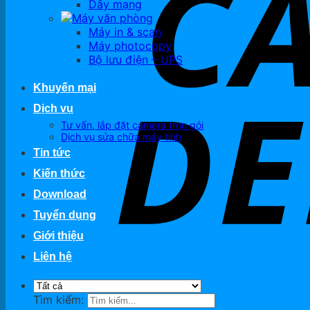
Dây mạng
Máy văn phòng
Máy in & scan
Máy photocopy
Bộ lưu điện – UPS
Khuyến mại
Dịch vụ
Tư vấn, lắp đặt camera trọn gói
Dịch vụ sửa chữa máy tính
Tin tức
Kiến thức
Download
Tuyển dụng
Giới thiệu
Liên hệ
Tìm kiếm: