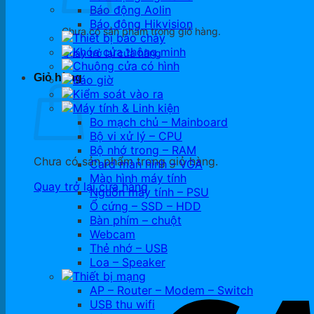
Báo động Aolin
Báo động Hikvision
Chưa có sản phẩm trong giỏ hàng.
Thiết bị báo cháy
Khóa cửa thông minh
Quay trở lại cửa hàng
Chuông cửa có hình
Giỏ hàng
Báo giờ
Kiểm soát vào ra
Máy tính & Linh kiện
Bo mạch chủ – Mainboard
Bộ vi xử lý – CPU
Bộ nhớ trong – RAM
Chưa có sản phẩm trong giỏ hàng.
Card màn hình – VGA
Màn hình máy tính
Quay trở lại cửa hàng
Nguồn máy tính – PSU
Ổ cứng – SSD – HDD
Bàn phím – chuột
Webcam
Thẻ nhớ – USB
Loa – Speaker
Thiết bị mạng
AP – Router – Modem – Switch
USB thu wifi