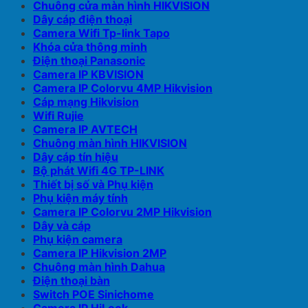
Chuông cửa màn hình HIKVISION
Dây cáp điện thoại
Camera Wifi Tp-link Tapo
Khóa cửa thông minh
Điện thoại Panasonic
Camera IP KBVISION
Camera IP Colorvu 4MP Hikvision
Cáp mạng Hikvision
Wifi Rujie
Camera IP AVTECH
Chuông màn hình HIKVISION
Dây cáp tín hiệu
Bộ phát Wifi 4G TP-LINK
Thiết bị số và Phụ kiện
Phụ kiện máy tính
Camera IP Colorvu 2MP Hikvision
Dây và cáp
Phụ kiện camera
Camera IP Hikvision 2MP
Chuông màn hình Dahua
Điện thoại bàn
Switch POE Sinichome