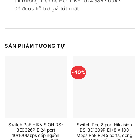
thị trường. Liên hệ HOTLINE 024.3863 0043
để được hỗ trợ giá tốt nhất.
SẢN PHẨM TƯƠNG TỰ
-40%
Switch PoE HIKVISION DS-
Switch Poe 8 port Hikvision
3E0326P-E 24 port
DS-3E1309P-EI (8 × 100
10/100Mbps cấp nguồn
Mbps PoE RJ45 ports, công