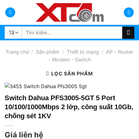
Bỏ
qua
nội
dung
Tìm
kiếm:
Trang chủ
/
Sản phẩm
/
Thiết bị mạng
/
AP - Router
- Modem - Switch
LỌC SẢN PHẨM
Switch Dahua PFS3005-5GT 5 Port
10/100/1000Mbps 2 lớp, công suất 10Gb,
chống sét 1KV
Giá liên hệ