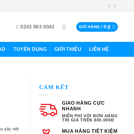
0243 863 0043
0
₫
GIỎ HÀNG /
AD
TUYỂN DỤNG
GIỚI THIỆU
LIÊN HỆ
CAM KẾT
GIAO HÀNG CỰC
NHANH
MIỄN PHÍ VỚI ĐƠN HÀNG
TRỊ GIÁ TRÊN 800.000Đ
àu sắc nét
MUA HÀNG TIẾT KIỆM