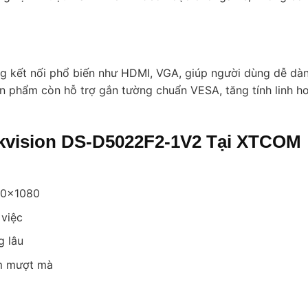
 kết nối phổ biến như HDMI, VGA, giúp người dùng dễ dà
 sản phẩm còn hỗ trợ gắn tường chuẩn VESA, tăng tính linh h
kvision DS-D5022F2-1V2 Tại XTCOM
920×1080
 việc
g lâu
ệm mượt mà