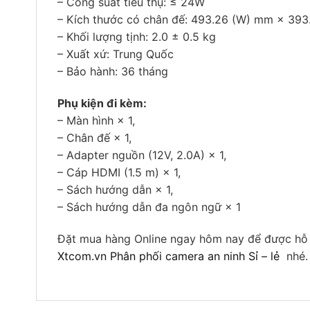
– Công suất tiêu thụ: ≤ 24W
– Kích thước có chân đế: 493.26 (W) mm × 39
– Khối lượng tịnh: 2.0 ± 0.5 kg
– Xuất xứ: Trung Quốc
– Bảo hành: 36 tháng
Phụ kiện đi kèm:
– Màn hình × 1,
– Chân đế × 1,
– Adapter nguồn (12V, 2.0A) × 1,
– Cáp HDMI (1.5 m) × 1,
– Sách hướng dẫn × 1,
– Sách hướng dẫn đa ngôn ngữ × 1
Đặt mua hàng Online ngay hôm nay để được hỗ t
Xtcom.vn Phân phối camera an ninh Sỉ – lẻ
nhé. 