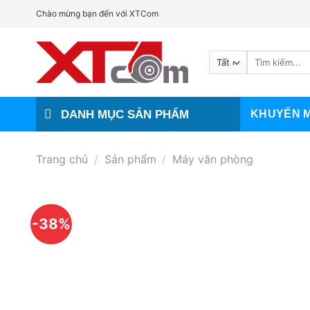
Bỏ
Chào mừng bạn đến với XTCom
qua
nội
Tìm
dung
kiếm:
DANH MỤC SẢN PHẨM
KHUYẾN M
Trang chủ
/
Sản phẩm
/
Máy văn phòng
-38%