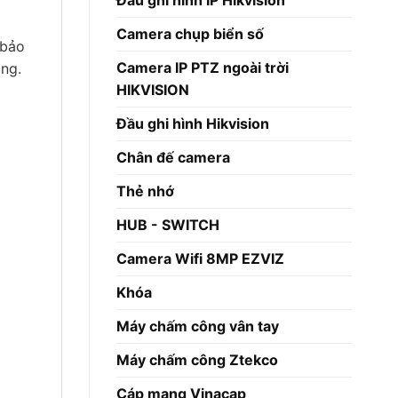
Đầu ghi hình IP Hikvision
Camera chụp biển số
 bảo
Camera IP PTZ ngoài trời
ụng.
HIKVISION
Đầu ghi hình Hikvision
Chân đế camera
Thẻ nhớ
HUB - SWITCH
Camera Wifi 8MP EZVIZ
Khóa
Máy chấm công vân tay
Máy chấm công Ztekco
Cáp mạng Vinacap