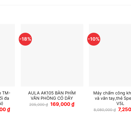
-18%
-10%
n TM-
AULA AK105 BÀN PHÍM
Máy chấm công kh
ối đa
VĂN PHÒNG CÓ DÂY
và vân tay,thẻ Sp
N)
V5L
Giá
Giá
169,000
₫
205,000
₫
gốc
hiện
Giá
Giá
000
₫
7,25
8,080,000
₫
là:
tại
hiện
gốc
205,000 ₫.
là:
tại
là:
169,000 ₫.
0 ₫.
là:
8,080,
4,149,000 ₫.