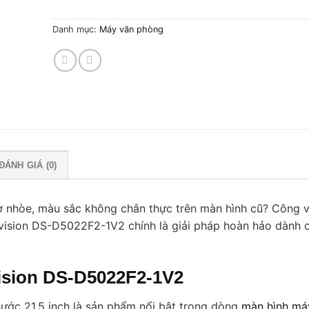
Danh mục:
Máy văn phòng
ĐÁNH GIÁ (0)
ờ nhòe, màu sắc không chân thực trên màn hình cũ? Công v
vision DS-D5022F2-1V2 chính là giải pháp hoàn hảo dành 
ision DS-D5022F2-1V2
ước 21.5 inch là sản phẩm nổi bật trong dòng
màn hình má