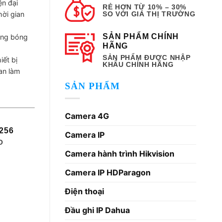
ện đại
RẺ HƠN TỪ 10% – 30%
ời gian
SO VỚI GIÁ THỊ TRƯỜNG
000 ₫.
SẢN PHẨM CHÍNH
ông bóng
HÃNG
SẢN PHẨM ĐƯỢC NHẬP
iết bị
KHẨU CHÍNH HÃNG
an làm
SẢN PHẨM
Camera 4G
 256
Camera IP
O
Camera hành trình Hikvision
Camera IP HDParagon
Điện thoại
Đầu ghi IP Dahua