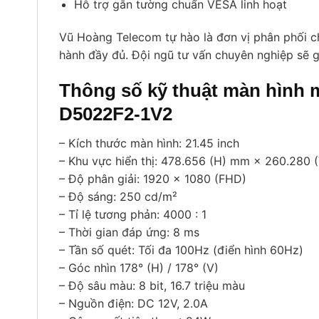
Hỗ trợ gắn tường chuẩn VESA linh hoạt
Vũ Hoàng Telecom tự hào là đơn vị phân phối 
hành đầy đủ. Đội ngũ tư vấn chuyên nghiệp sẽ 
Thông số kỹ thuật màn hình m
D5022F2-1V2
– Kích thước màn hình: 21.45 inch
– Khu vực hiển thị: 478.656 (H) mm × 260.280
– Độ phân giải: 1920 × 1080 (FHD)
– Độ sáng: 250 cd/m²
– Tỉ lệ tương phản: 4000 : 1
– Thời gian đáp ứng: 8 ms
– Tần số quét: Tối đa 100Hz (điển hình 60Hz)
– Góc nhìn 178° (H) / 178° (V)
– Độ sâu màu: 8 bit, 16.7 triệu màu
– Nguồn điện: DC 12V, 2.0A