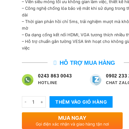
– Viền siêu mỏng tối ưu không gian làm việc, thiết kế hi
2,500,000 ₫.
là:
– Công nghệ chống lóa bảo vệ mắt khi sử dụng trong th
1,550,
dài
– Thời gian phản hồi chỉ 5ms, trải nghiệm mượt mà kh
mờ
– Đa dạng cổng kết nối HDMI, VGA tương thích nhiều th
– Hỗ trợ chuẩn gắn tường VESA linh hoạt cho không gi
việc
HỖ TRỢ MUA HÀNG
0243 863 0043
0902 233
HOTLINE
CHAT ZAL
Số lượng
THÊM VÀO GIỎ HÀNG
MUA NGAY
Gọi điện xác nhận và giao hàng tận nơi