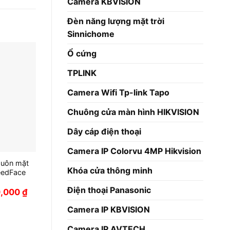
Camera KBVISION
Đèn năng lượng mặt trời
Sinnichome
Ổ cứng
-47%
TPLINK
Camera Wifi Tp-link Tapo
Chuông cửa màn hình HIKVISION
Dây cáp điện thoại
Camera IP Colorvu 4MP Hikvision
uôn mặt
Bộ kit báo động không dây
Máy chấm côn
Khóa cửa thông minh
eedFace
Hikvision DS-PWA32-KS
Jack 8300Pro 
100.000 Bả
Giá
Giá
3,700,000
₫
6,990,000
₫
gốc
hiện
Điện thoại Panasonic
Giá
0,000
₫
Giá liên
là:
tại
hiện
6,990,000 ₫.
là:
tại
Camera IP KBVISION
3,700,000 ₫.
000 ₫.
là:
7,250,000 ₫.
Camera IP AVTECH