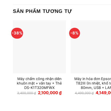
SẢN PHẨM TƯƠNG TỰ
-38%
-8%
Máy chấm công nhận diên
Máy in hóa đơn Epso
khuôn mặt + vân tay + Thẻ
T82III (In nhiệt, khổ t
DS-K1T320MFWX
80mm, USB + LA
Giá
Giá
Giá
2,100,000
₫
4,149,
3,400,000
₫
4,499,000
₫
gốc
hiện
gốc
là:
tại
là:
3,400,000 ₫.
là:
4,499,00
2,100,000 ₫.