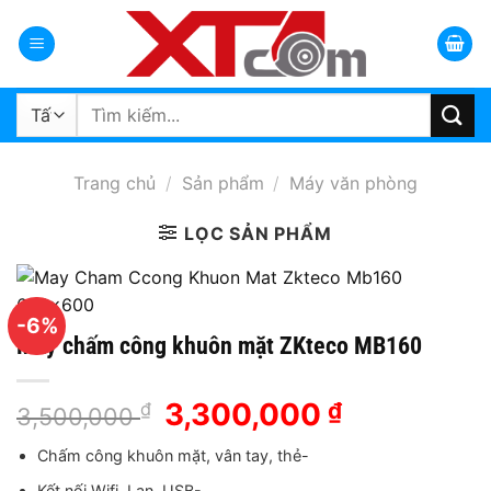
Bỏ
qua
nội
dung
Tìm
kiếm:
Trang chủ
/
Sản phẩm
/
Máy văn phòng
LỌC SẢN PHẨM
-6%
Máy chấm công khuôn mặt ZKteco MB160
Giá
3,300,000
Giá
₫
₫
3,500,000
gốc
hiện
Chấm công khuôn mặt, vân tay, thẻ-
là:
tại
3,500,000 ₫.
là:
Kết nối Wifi, Lan, USB-