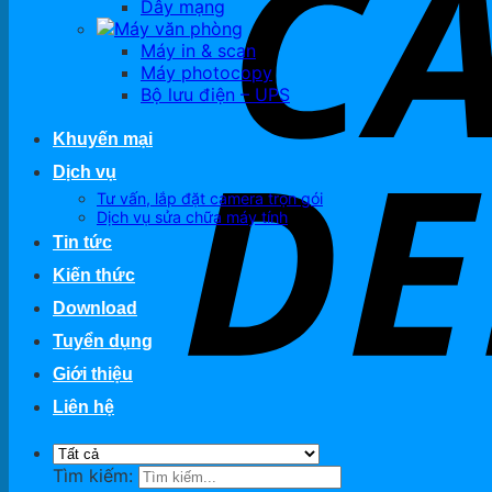
Dây mạng
Máy văn phòng
Máy in & scan
Máy photocopy
Bộ lưu điện – UPS
Khuyến mại
Dịch vụ
Tư vấn, lắp đặt camera trọn gói
Dịch vụ sửa chữa máy tính
Tin tức
Kiến thức
Download
Tuyển dụng
Giới thiệu
Liên hệ
Tìm kiếm: