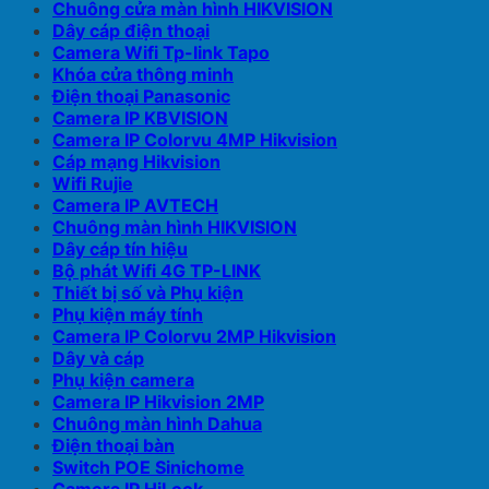
Chuông cửa màn hình HIKVISION
Dây cáp điện thoại
Camera Wifi Tp-link Tapo
Khóa cửa thông minh
Điện thoại Panasonic
Camera IP KBVISION
Camera IP Colorvu 4MP Hikvision
Cáp mạng Hikvision
Wifi Rujie
Camera IP AVTECH
Chuông màn hình HIKVISION
Dây cáp tín hiệu
Bộ phát Wifi 4G TP-LINK
Thiết bị số và Phụ kiện
Phụ kiện máy tính
Camera IP Colorvu 2MP Hikvision
Dây và cáp
Phụ kiện camera
Camera IP Hikvision 2MP
Chuông màn hình Dahua
Điện thoại bàn
Switch POE Sinichome