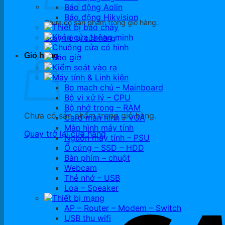
Báo động Aolin
Báo động Hikvision
Chưa có sản phẩm trong giỏ hàng.
Thiết bị báo cháy
Khóa cửa thông minh
Quay trở lại cửa hàng
Chuông cửa có hình
Giỏ hàng
Báo giờ
Kiểm soát vào ra
Máy tính & Linh kiện
Bo mạch chủ – Mainboard
Bộ vi xử lý – CPU
Bộ nhớ trong – RAM
Chưa có sản phẩm trong giỏ hàng.
Card màn hình – VGA
Màn hình máy tính
Quay trở lại cửa hàng
Nguồn máy tính – PSU
Ổ cứng – SSD – HDD
Bàn phím – chuột
Webcam
Thẻ nhớ – USB
Loa – Speaker
Thiết bị mạng
AP – Router – Modem – Switch
USB thu wifi