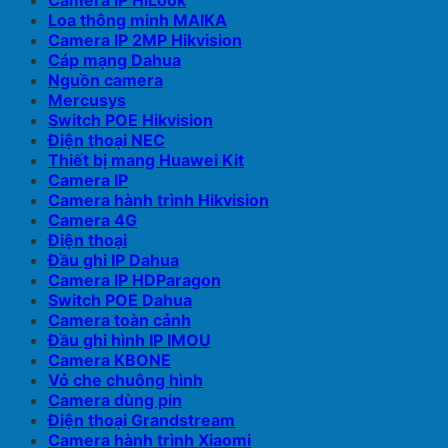
Camera IP HiLook
Loa thông minh MAIKA
Camera IP 2MP Hikvision
Cáp mạng Dahua
Nguồn camera
Mercusys
Switch POE Hikvision
Điện thoại NEC
Thiết bị mang Huawei Kit
Camera IP
Camera hành trình Hikvision
Camera 4G
Điện thoại
Đầu ghi IP Dahua
Camera IP HDParagon
Switch POE Dahua
Camera toàn cảnh
Đầu ghi hình IP IMOU
Camera KBONE
Vỏ che chuông hình
Camera dùng pin
Điện thoại Grandstream
Camera hành trình Xiaomi