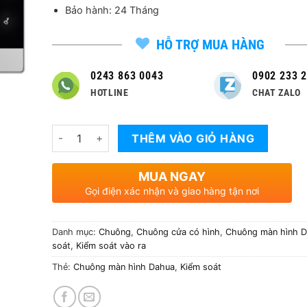
4,900,000 ₫.
là:
Bảo hành: 24 Tháng
3,920,
HỖ TRỢ MUA HÀNG
0243 863 0043
0902 233 
HOTLINE
CHAT ZALO
Số lượng
THÊM VÀO GIỎ HÀNG
MUA NGAY
Gọi điện xác nhận và giao hàng tận nơi
Danh mục:
Chuông
,
Chuông cửa có hình
,
Chuông màn hình 
soát
,
Kiểm soát vào ra
Thẻ:
Chuông màn hình Dahua
,
Kiểm soát