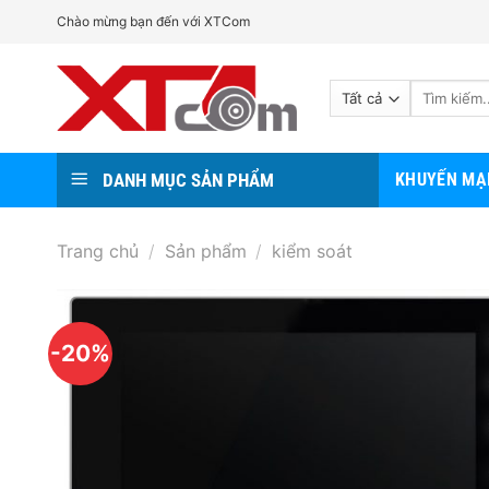
Bỏ
Chào mừng bạn đến với XTCom
qua
nội
Tìm
dung
kiếm:
DANH MỤC SẢN PHẨM
KHUYẾN MẠ
Trang chủ
/
Sản phẩm
/
kiểm soát
-20%