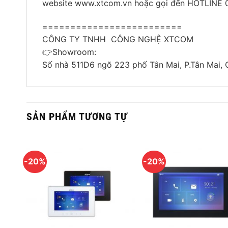
Chuông cửa VTH1510CH
được trang bị màn hì