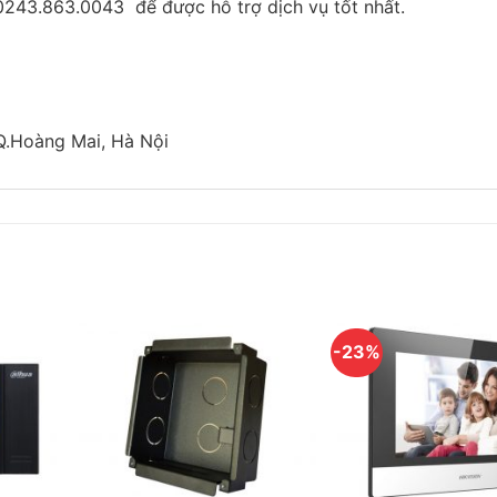
nh cảm ứng Color 7-inch TFT LCD tỉ lệ 800×480