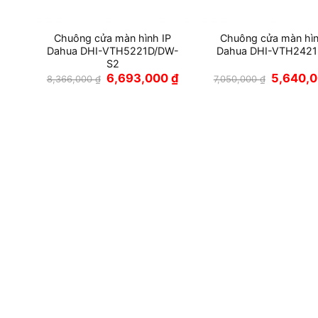
Để cập nhật thông tin về các loại
chuông cửa m
website www.xtcom.vn hoặc gọi đến HOTLINE 02
=========================
CÔNG TY TNHH CÔNG NGHỆ XTCOM
👉
Showroom:
Số nhà 511D6 ngõ 223 phố Tân Mai, P.Tân Mai, 
SẢN PHẨM TƯƠNG TỰ
-20%
-20%