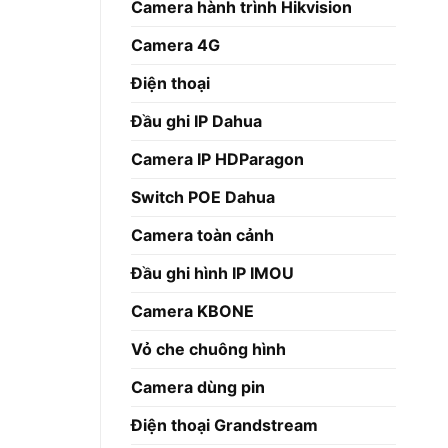
Camera hành trình Hikvision
Camera 4G
Điện thoại
 hình IP
Đầu ghi IP Dahua
H6320-
Camera IP HDParagon
Giá
2,000
₫
hiện
tại
Switch POE Dahua
000 ₫.
là:
3,392,000 ₫.
Camera toàn cảnh
Đầu ghi hình IP IMOU
Camera KBONE
Vỏ che chuông hình
Camera dùng pin
Điện thoại Grandstream