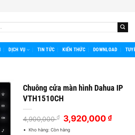
I
DỊCH VỤ
TIN TỨC
KIẾN THỨC
DOWNLOAD
TUY
Chuông cửa màn hình Dahua IP
VTH1510CH
Giá
3,920,000
Giá
₫
₫
4,900,000
gốc
hiện
Kho hàng: Còn hàng
là:
tại