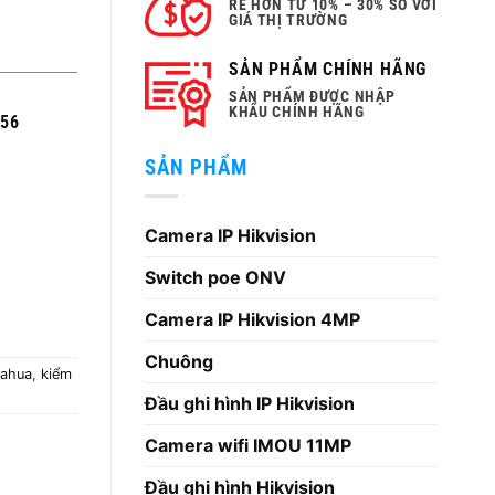
RẺ HƠN TỪ 10% – 30% SO VỚI
GIÁ THỊ TRƯỜNG
000 ₫.
SẢN PHẨM CHÍNH HÃNG
SẢN PHẨM ĐƯỢC NHẬP
KHẨU CHÍNH HÃNG
256
SẢN PHẨM
Camera IP Hikvision
Switch poe ONV
Camera IP Hikvision 4MP
Chuông
Dahua
,
kiểm
Đầu ghi hình IP Hikvision
Camera wifi IMOU 11MP
Đầu ghi hình Hikvision