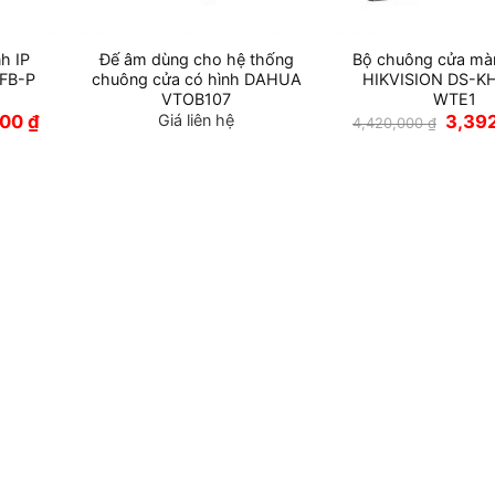
àn hình Dahua
mới nhất, quý khách hàng vui lòng truy cập
43.863.0043 để được hỗ trợ dịch vụ tốt nhất.
Q.Hoàng Mai, Hà Nội
-23%