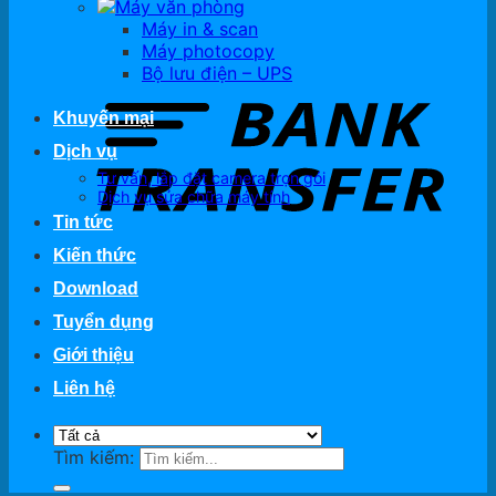
Máy văn phòng
Máy in & scan
Máy photocopy
Bộ lưu điện – UPS
Khuyến mại
Dịch vụ
Tư vấn, lắp đặt camera trọn gói
Dịch vụ sửa chữa máy tính
Tin tức
Kiến thức
Download
Tuyển dụng
Giới thiệu
Liên hệ
Tìm kiếm: