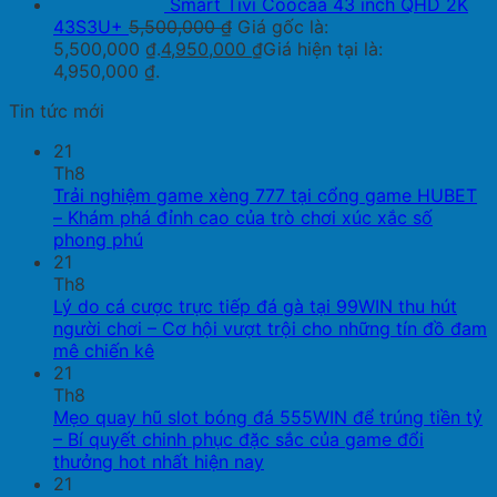
Smart Tivi Coocaa 43 inch QHD 2K
43S3U+
5,500,000
₫
Giá gốc là:
5,500,000 ₫.
4,950,000
₫
Giá hiện tại là:
4,950,000 ₫.
Tin tức mới
21
Th8
Trải nghiệm game xèng 777 tại cổng game HUBET
– Khám phá đỉnh cao của trò chơi xúc xắc số
phong phú
21
Th8
Lý do cá cược trực tiếp đá gà tại 99WIN thu hút
người chơi – Cơ hội vượt trội cho những tín đồ đam
mê chiến kê
21
Th8
Mẹo quay hũ slot bóng đá 555WIN để trúng tiền tỷ
– Bí quyết chinh phục đặc sắc của game đổi
thưởng hot nhất hiện nay
21