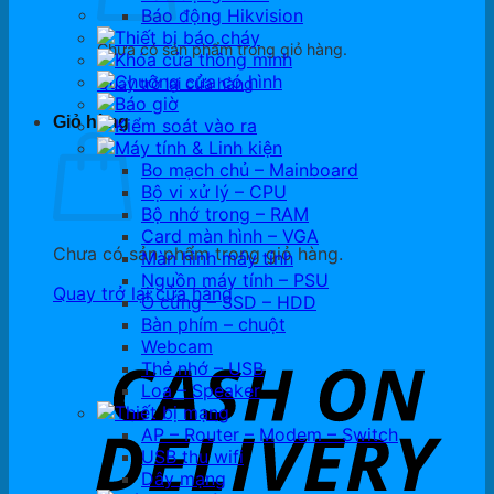
Báo động Hikvision
Thiết bị báo cháy
Chưa có sản phẩm trong giỏ hàng.
Khóa cửa thông minh
Chuông cửa có hình
Quay trở lại cửa hàng
Báo giờ
Giỏ hàng
Kiểm soát vào ra
Máy tính & Linh kiện
Bo mạch chủ – Mainboard
Bộ vi xử lý – CPU
Bộ nhớ trong – RAM
Card màn hình – VGA
Chưa có sản phẩm trong giỏ hàng.
Màn hình máy tính
Nguồn máy tính – PSU
Quay trở lại cửa hàng
Ổ cứng – SSD – HDD
Bàn phím – chuột
Webcam
Thẻ nhớ – USB
Loa – Speaker
Thiết bị mạng
AP – Router – Modem – Switch
USB thu wifi
Dây mạng