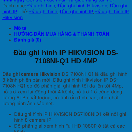
Danh mục:
Đầu ghi hình
,
Đầu ghi hình Hikvision
,
Đầu ghi
hình IP
Thẻ:
Đầu ghi hình
,
Đầu ghi hình IP
,
Đầu ghi hình IP
Hikvision
Mô tả
HƯỚNG DẪN MUA HÀNG & THANH TOÁN
Đánh giá (0)
Đầu ghi hình IP HIKVISION DS-
7108NI-Q1 HD 4MP
Đầu ghi camera Hikvision
DS-7108NI-Q1 là đầu ghi hình
8 kênh phiên bản mới. Đầu ghi hình Hikvision IP DS-
7108NI-Q1 có độ phân giải ghi hình tối đa lên tới 4Mp,
hỗ trợ xem lại đồng thời 4 kênh, hỗ trợ 1 ổ cứng dung
lượng 6TB chất lượng, có tính ổn định cao, cho chất
lượng hình ảnh sắc nét.
Đầu ghi hình IP HIKVISION DS7108NIQ1 kết nối ghi
hình 8 camera IP
Độ phân giải xem hình Full HD 1080P ở tất cả các
kênh