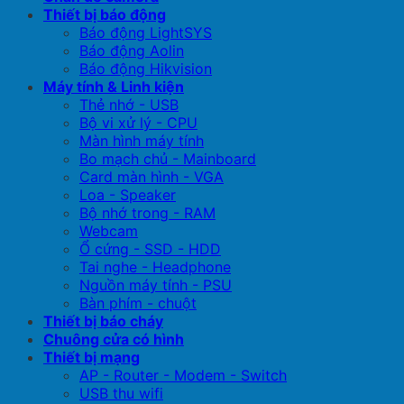
Thiết bị báo động
Báo động LightSYS
Báo động Aolin
Báo động Hikvision
Máy tính & Linh kiện
Thẻ nhớ - USB
Bộ vi xử lý - CPU
Màn hình máy tính
Bo mạch chủ - Mainboard
Card màn hình - VGA
Loa - Speaker
Bộ nhớ trong - RAM
Webcam
Ổ cứng - SSD - HDD
Tai nghe - Headphone
Nguồn máy tính - PSU
Bàn phím - chuột
Thiết bị báo cháy
Chuông cửa có hình
Thiết bị mạng
AP - Router - Modem - Switch
USB thu wifi