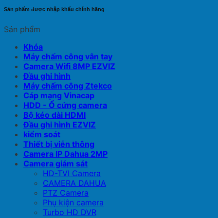
Sản phẩm được nhập khẩu chính hãng
Sản phẩm
Khóa
Máy chấm công vân tay
Camera Wifi 8MP EZVIZ
Đầu ghi hình
Máy chấm công Ztekco
Cáp mạng Vinacap
HDD - Ổ cứng camera
Bộ kéo dài HDMI
Đầu ghi hình EZVIZ
kiểm soát
Thiết bị viễn thông
Camera IP Dahua 2MP
Camera giám sát
HD-TVI Camera
CAMERA DAHUA
PTZ Camera
Phụ kiện camera
Turbo HD DVR