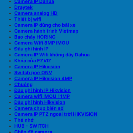
Camera IP Dahua
Draytek
Camera analog HD
Thiết bị wifi
Camera IP dùng cho bãi xe
Camera hành trình Vietmap
Báo cháy HORING
Camera Wifi 8MP IMOU
Đầu ghi hình IP
Camera IP Wifi không dây Dahua
Khóa cửa EZVIZ
Camera IP Hikvision
Switch poe ONV
Camera IP Hikvision 4MP
Chuông
Đầu ghi hình IP Hikvision
Camera wifi IMOU 11MP
Đầu ghi hình Hikvision
Camera chụp biển số
Camera IP PTZ ngoài trời HIKVISION
Thẻ nhớ
HUB - SWITCH
Chân đế camera