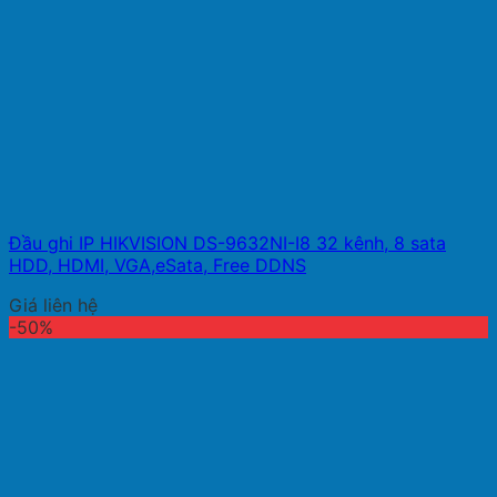
Đầu ghi IP HIKVISION DS-9632NI-I8 32 kênh, 8 sata
HDD, HDMI, VGA,eSata, Free DDNS
Giá liên hệ
-50%