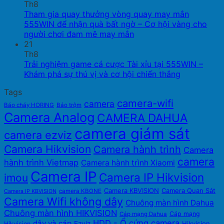
Th8
Tham gia quay thưởng vòng quay may mắn
555WIN để nhận quà bất ngờ – Cơ hội vàng cho
người chơi đam mê may mắn
21
Th8
Trải nghiệm game cá cược Tài xỉu tại 555WIN –
Khám phá sự thú vị và cơ hội chiến thắng
Tags
camera-wifi
camera
Báo cháy HORING
Báo trộm
Camera Analog
CAMERA DAHUA
camera giám sát
camera ezviz
Camera Hikvision
Camera hành trình
Camera
camera
hành trình Vietmap
Camera hành trình Xiaomi
Camera IP
Camera IP Hikvision
imou
Camera KBVISION
Camera Quan Sát
camera KBONE
Camera IP KBVISION
Camera Wifi không dây
Chuông màn hình Dahua
Chuông màn hình HIKVISION
Cáp mạng
Cáp mạng Dahua
HDD - Ổ cứng camera
dây và cáp
Ezviz
Hikvision
Hikvision