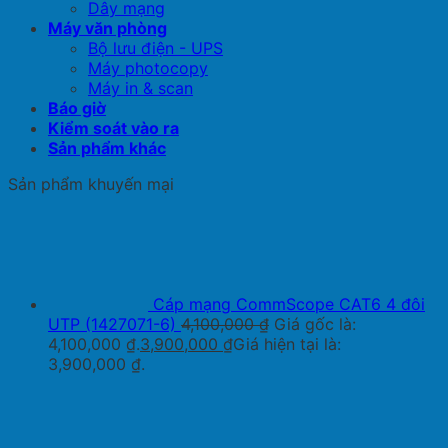
Dây mạng
Máy văn phòng
Bộ lưu điện - UPS
Máy photocopy
Máy in & scan
Báo giờ
Kiểm soát vào ra
Sản phẩm khác
Sản phẩm khuyến mại
Cáp mạng CommScope CAT6 4 đôi
UTP (1427071-6)
4,100,000
₫
Giá gốc là:
4,100,000 ₫.
3,900,000
₫
Giá hiện tại là:
3,900,000 ₫.