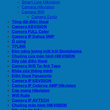
Smart Line Hikvision
Camera Hikvision
Camera Wifi
Camera Ezviz
Tổng đài điện thoại
Camera KBVISION
Camera FULL Color
Camera IP Dahua 5MP
Ổ cứng
TPLINK
Đèn năng lượng mặt trời Sinnichome
Chuông cửa màn hình HIKVISION
Dây cáp điện thoại
Camera Wifi Tp-link Tapo
Khóa cửa thông minh
Điện thoại Panasonic
Camera IP KBVISION
Camera IP Colorvu 4MP Hikvision
Cáp mạng Hikvision
Wifi Rujie
Camera IP AVTECH
Chuông màn hình HIKVISION