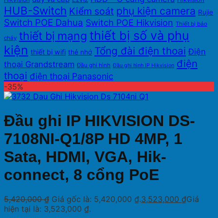
HUB-Switch
phụ kiện camera
Kiểm soát
Rujie
Switch POE Dahua
Switch POE Hikvision
Thiết bị báo
thiết bị số và phụ
thiết bị mạng
cháy
kiện
Tổng đài điện thoai
Điện
thiết bị wifi
thẻ nhớ
điện
thoại Grandstream
Đầu ghi hình
Đầu ghi hình IP Hikvision
thoại
điện thoại Panasonic
-35%
Đầu ghi IP HIKVISION DS-
7108NI-Q1/8P HD 4MP, 1
Sata, HDMI, VGA, Hik-
connect, 8 cổng PoE
5,420,000
₫
Giá gốc là: 5,420,000 ₫.
3,523,000
₫
Giá
hiện tại là: 3,523,000 ₫.