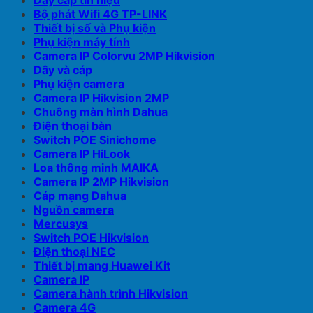
Dây cáp tín hiệu
Bộ phát Wifi 4G TP-LINK
Thiết bị số và Phụ kiện
Phụ kiện máy tính
Camera IP Colorvu 2MP Hikvision
Dây và cáp
Phụ kiện camera
Camera IP Hikvision 2MP
Chuông màn hình Dahua
Điện thoại bàn
Switch POE Sinichome
Camera IP HiLook
Loa thông minh MAIKA
Camera IP 2MP Hikvision
Cáp mạng Dahua
Nguồn camera
Mercusys
Switch POE Hikvision
Điện thoại NEC
Thiết bị mang Huawei Kit
Camera IP
Camera hành trình Hikvision
Camera 4G