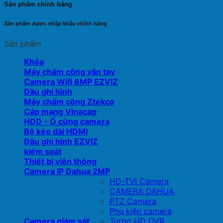
Sản phẩm chính hãng
Sản phẩm được nhập khẩu chính hãng
Sản phẩm
Khóa
Máy chấm công vân tay
Camera Wifi 8MP EZVIZ
Đầu ghi hình
Máy chấm công Ztekco
Cáp mạng Vinacap
HDD - Ổ cứng camera
Bộ kéo dài HDMI
Đầu ghi hình EZVIZ
kiểm soát
Thiết bị viễn thông
Camera IP Dahua 2MP
HD-TVI Camera
CAMERA DAHUA
PTZ Camera
Phụ kiện camera
Camera giám sát
Turbo HD DVR