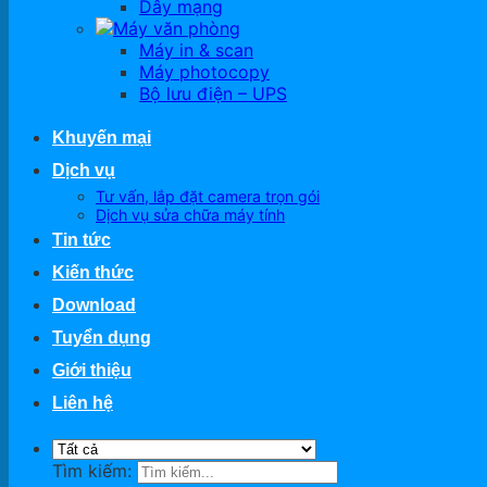
Dây mạng
Máy văn phòng
Máy in & scan
Máy photocopy
Bộ lưu điện – UPS
Khuyến mại
Dịch vụ
Tư vấn, lắp đặt camera trọn gói
Dịch vụ sửa chữa máy tính
Tin tức
Kiến thức
Download
Tuyển dụng
Giới thiệu
Liên hệ
Tìm kiếm: