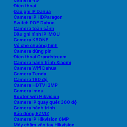
Camera 4G
Điện thoại
Đầu ghi IP Dahua
Camera IP HDParagon
Switch POE Dahua
Camera toàn cảnh
Đầu ghi hình IP IMOU
Camera KBONE
Vỏ che chuông hình
Camera dùng pin
Điện thoại Grandstream
Camera hành trình Xiaomi
Camera Wifi Dahua
Camera Tenda
Camera 180 độ
Camera HDTVI 2MP
Camera imou
Router wifi Hikvision
Camera IP quay quét 360 độ
Camera hành trình
Báo động EZVIZ
Camera IP Hikvision 6MP
Máy chấm vân tay Hikvision