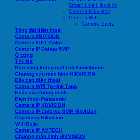
Smart Line Hikvision
Camera Hikvision
Camera Wifi
Camera Ezviz
Tổng đài điện thoại
Camera KBVISION
Camera FULL Color
Camera IP Dahua 5MP
Ổ cứng
TPLINK
Đèn năng lượng mặt trời Sinnichome
Chuông cửa màn hình HIKVISION
Dây cáp điện thoại
Camera Wifi Tp-link Tapo
Khóa cửa thông minh
Điện thoại Panasonic
Camera IP KBVISION
Camera IP Colorvu 4MP Hikvision
Cáp mạng Hikvision
Wifi Rujie
Camera IP AVTECH
Chuông màn hình HIKVISION