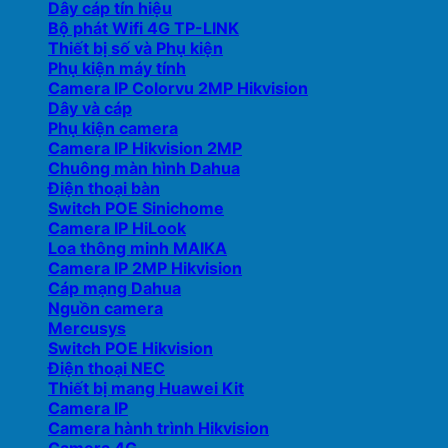
Dây cáp tín hiệu
Bộ phát Wifi 4G TP-LINK
Thiết bị số và Phụ kiện
Phụ kiện máy tính
Camera IP Colorvu 2MP Hikvision
Dây và cáp
Phụ kiện camera
Camera IP Hikvision 2MP
Chuông màn hình Dahua
Điện thoại bàn
Switch POE Sinichome
Camera IP HiLook
Loa thông minh MAIKA
Camera IP 2MP Hikvision
Cáp mạng Dahua
Nguồn camera
Mercusys
Switch POE Hikvision
Điện thoại NEC
Thiết bị mang Huawei Kit
Camera IP
Camera hành trình Hikvision