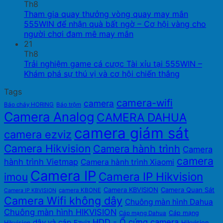
Th8
Tham gia quay thưởng vòng quay may mắn
555WIN để nhận quà bất ngờ – Cơ hội vàng cho
người chơi đam mê may mắn
21
Th8
Trải nghiệm game cá cược Tài xỉu tại 555WIN –
Khám phá sự thú vị và cơ hội chiến thắng
Tags
camera-wifi
camera
Báo cháy HORING
Báo trộm
Camera Analog
CAMERA DAHUA
camera giám sát
camera ezviz
Camera Hikvision
Camera hành trình
Camera
camera
hành trình Vietmap
Camera hành trình Xiaomi
Camera IP
Camera IP Hikvision
imou
Camera KBVISION
Camera Quan Sát
camera KBONE
Camera IP KBVISION
Camera Wifi không dây
Chuông màn hình Dahua
Chuông màn hình HIKVISION
Cáp mạng
Cáp mạng Dahua
HDD - Ổ cứng camera
dây và cáp
Ezviz
Hikvision
Hikvision