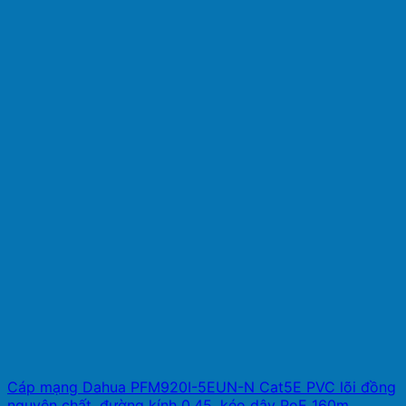
Cáp mạng Dahua PFM920I-5EUN-N Cat5E PVC lõi đồng
nguyên chất, đường kính 0.45, kéo dây PoE 160m