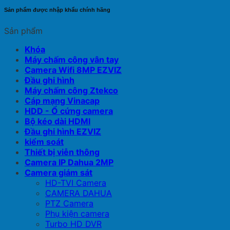
Sản phẩm được nhập khẩu chính hãng
Sản phẩm
Khóa
Máy chấm công vân tay
Camera Wifi 8MP EZVIZ
Đầu ghi hình
Máy chấm công Ztekco
Cáp mạng Vinacap
HDD - Ổ cứng camera
Bộ kéo dài HDMI
Đầu ghi hình EZVIZ
kiểm soát
Thiết bị viễn thông
Camera IP Dahua 2MP
Camera giám sát
HD-TVI Camera
CAMERA DAHUA
PTZ Camera
Phụ kiện camera
Turbo HD DVR