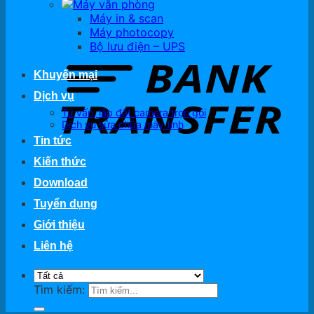
Máy văn phòng
Máy in & scan
Máy photocopy
Bộ lưu điện – UPS
Khuyến mại
Dịch vụ
Tư vấn, lắp đặt camera trọn gói
Dịch vụ sửa chữa máy tính
Tin tức
Kiến thức
Download
Tuyển dụng
Giới thiệu
Liên hệ
Tìm kiếm: