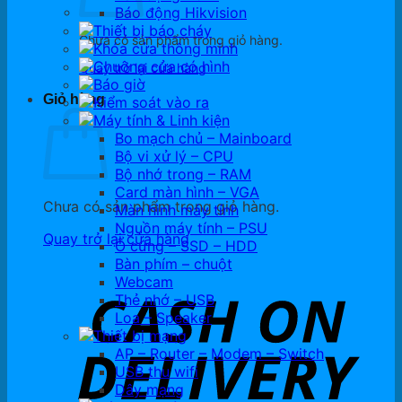
Báo động Hikvision
Thiết bị báo cháy
Chưa có sản phẩm trong giỏ hàng.
Khóa cửa thông minh
Chuông cửa có hình
Quay trở lại cửa hàng
Báo giờ
Giỏ hàng
Kiểm soát vào ra
Máy tính & Linh kiện
Bo mạch chủ – Mainboard
Bộ vi xử lý – CPU
Bộ nhớ trong – RAM
Card màn hình – VGA
Chưa có sản phẩm trong giỏ hàng.
Màn hình máy tính
Nguồn máy tính – PSU
Quay trở lại cửa hàng
Ổ cứng – SSD – HDD
Bàn phím – chuột
Webcam
Thẻ nhớ – USB
Loa – Speaker
Thiết bị mạng
AP – Router – Modem – Switch
USB thu wifi
Dây mạng