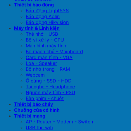
Thiết bị báo động
Báo động LightSYS
Báo động Aolin
Báo động Hikvision
Máy tính & Linh kiện
Thẻ nhớ - USB
Bộ vi xử lý - CPU
Màn hình máy tính
Bo mạch chủ - Mainboard
Card màn hình - VGA
Loa - Speaker
Bộ nhớ trong - RAM
Webcam
Ổ cứng - SSD - HDD
Tai nghe - Headphone
Nguồn máy tính - PSU
Bàn phím - chuột
Thiết bị báo cháy
Chuông cửa có hình
Thiết bị mạng
AP - Router - Modem - Switch
USB thu wifi