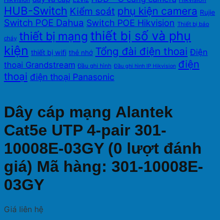
HUB-Switch
phụ kiện camera
Kiểm soát
Rujie
Switch POE Dahua
Switch POE Hikvision
Thiết bị báo
thiết bị số và phụ
thiết bị mạng
cháy
kiện
Tổng đài điện thoai
Điện
thiết bị wifi
thẻ nhớ
điện
thoại Grandstream
Đầu ghi hình
Đầu ghi hình IP Hikvision
thoại
điện thoại Panasonic
Dây cáp mạng Alantek
Cat5e UTP 4-pair 301-
10008E-03GY (0 lượt đánh
giá) Mã hàng: 301-10008E-
03GY
Giá liên hệ