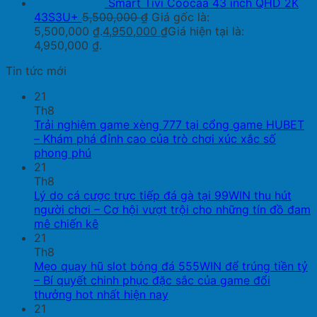
Smart Tivi Coocaa 43 inch QHD 2K
43S3U+
5,500,000
₫
Giá gốc là:
5,500,000 ₫.
4,950,000
₫
Giá hiện tại là:
4,950,000 ₫.
Tin tức mới
21
Th8
Trải nghiệm game xèng 777 tại cổng game HUBET
– Khám phá đỉnh cao của trò chơi xúc xắc số
phong phú
21
Th8
Lý do cá cược trực tiếp đá gà tại 99WIN thu hút
người chơi – Cơ hội vượt trội cho những tín đồ đam
mê chiến kê
21
Th8
Mẹo quay hũ slot bóng đá 555WIN để trúng tiền tỷ
– Bí quyết chinh phục đặc sắc của game đổi
thưởng hot nhất hiện nay
21