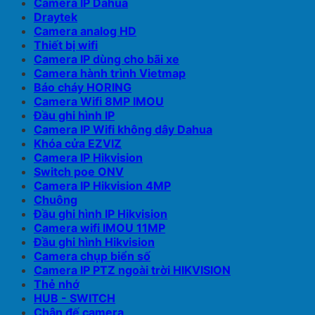
Camera IP Dahua
Draytek
Camera analog HD
Thiết bị wifi
Camera IP dùng cho bãi xe
Camera hành trình Vietmap
Báo cháy HORING
Camera Wifi 8MP IMOU
Đầu ghi hình IP
Camera IP Wifi không dây Dahua
Khóa cửa EZVIZ
Camera IP Hikvision
Switch poe ONV
Camera IP Hikvision 4MP
Chuông
Đầu ghi hình IP Hikvision
Camera wifi IMOU 11MP
Đầu ghi hình Hikvision
Camera chụp biển số
Camera IP PTZ ngoài trời HIKVISION
Thẻ nhớ
HUB - SWITCH
Chân đế camera