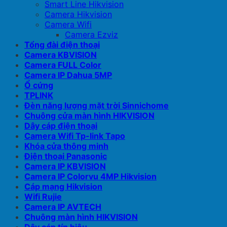
Smart Line Hikvision
Camera Hikvision
Camera Wifi
Camera Ezviz
Tổng đài điện thoại
Camera KBVISION
Camera FULL Color
Camera IP Dahua 5MP
Ổ cứng
TPLINK
Đèn năng lượng mặt trời Sinnichome
Chuông cửa màn hình HIKVISION
Dây cáp điện thoại
Camera Wifi Tp-link Tapo
Khóa cửa thông minh
Điện thoại Panasonic
Camera IP KBVISION
Camera IP Colorvu 4MP Hikvision
Cáp mạng Hikvision
Wifi Rujie
Camera IP AVTECH
Chuông màn hình HIKVISION