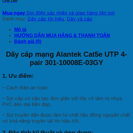
Chat Zalo
Mua ngay
Gọi điện xác nhận và giao hàng tận nơi
Danh mục:
Dây cáp tín hiệu
,
Dây và cáp
Mô tả
HƯỚNG DẪN MUA HÀNG & THANH TOÁN
Đánh giá (0)
Dây cáp mạng Alantek Cat5e UTP 4-
pair 301-10008E-03GY
1. Ưu điểm:
– Cách điện an toàn
– Sợi cáp có cấu tạo đơn giản với lớp vỏ làm từ nhựa
PVC dẻo dai bền đẹp.
– Sợi truyền dẫn được làm từ chất liệu đồng nguyên chất
có khả năng truyền tải tín hiệu tốt.
2. Đặc tính kỹ thuật và ứng dụng: