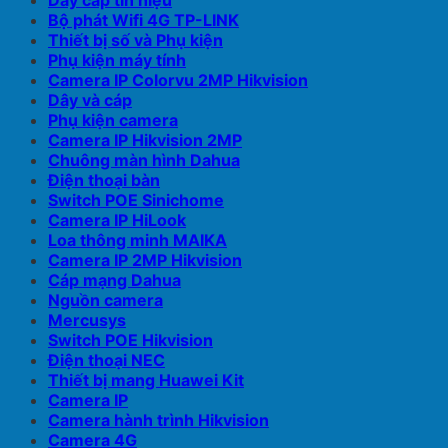
Dây cáp tín hiệu
Bộ phát Wifi 4G TP-LINK
Thiết bị số và Phụ kiện
Phụ kiện máy tính
Camera IP Colorvu 2MP Hikvision
Dây và cáp
Phụ kiện camera
Camera IP Hikvision 2MP
Chuông màn hình Dahua
Điện thoại bàn
Switch POE Sinichome
Camera IP HiLook
Loa thông minh MAIKA
Camera IP 2MP Hikvision
Cáp mạng Dahua
Nguồn camera
Mercusys
Switch POE Hikvision
Điện thoại NEC
Thiết bị mang Huawei Kit
Camera IP
Camera hành trình Hikvision
Camera 4G