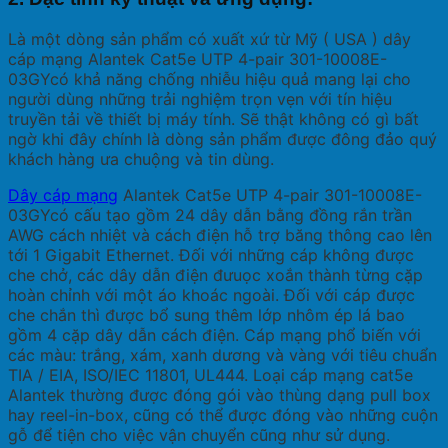
Là một dòng sản phẩm có xuất xứ từ Mỹ ( USA ) dây
cáp mạng Alantek Cat5e UTP 4-pair 301-10008E-
03GYcó khả năng chống nhiễu hiệu quả mang lại cho
người dùng những trải nghiệm trọn vẹn với tín hiệu
truyền tải về thiết bị máy tính. Sẽ thật không có gì bất
ngờ khi đây chính là dòng sản phẩm được đông đảo quý
khách hàng ưa chuộng và tin dùng.
Dây cáp mạng
Alantek Cat5e UTP 4-pair 301-10008E-
03GYcó cấu tạo gồm 24 dây dẫn bằng đồng rắn trần
AWG cách nhiệt và cách điện hỗ trợ băng thông cao lên
tới 1 Gigabit Ethernet. Đối với những cáp không được
che chở, các dây dẫn điện đưuọc xoắn thành từng cặp
hoàn chỉnh với một áo khoác ngoài. Đối với cáp được
che chắn thì được bổ sung thêm lớp nhôm ép lá bao
gồm 4 cặp dây dẫn cách điện. Cáp mạng phổ biến với
các màu: trắng, xám, xanh dương và vàng với tiêu chuẩn
TIA / EIA, ISO/IEC 11801, UL444. Loại cáp mạng cat5e
Alantek thường được đóng gói vào thùng dạng pull box
hay reel-in-box, cũng có thể được đóng vào những cuộn
gỗ để tiện cho việc vận chuyển cũng như sử dụng.