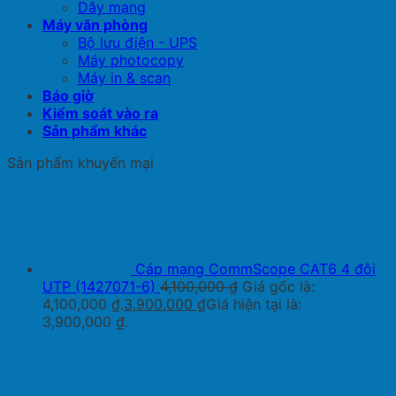
Dây mạng
Máy văn phòng
Bộ lưu điện - UPS
Máy photocopy
Máy in & scan
Báo giờ
Kiểm soát vào ra
Sản phẩm khác
Sản phẩm khuyến mại
Cáp mạng CommScope CAT6 4 đôi
UTP (1427071-6)
4,100,000
₫
Giá gốc là:
4,100,000 ₫.
3,900,000
₫
Giá hiện tại là:
3,900,000 ₫.